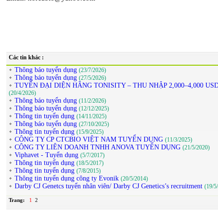
Các tin khác :
Thông báo tuyển dụng
(23/7/2026)
Thông báo tuyển dụng
(27/5/2026)
TUYỂN ĐẠI DIỆN HÃNG TONISITY – THU NHẬP 2,000–4,000 U
(20/4/2026)
Thông báo tuyển dụng
(11/2/2026)
Thông báo tuyển dụng
(12/12/2025)
Thông tin tuyển dụng
(14/11/2025)
Thông báo tuyển dụng
(27/10/2025)
Thông tin tuyển dụng
(15/9/2025)
CÔNG TY CP CTCBIO VIỆT NAM TUYỂN DỤNG
(11/3/2025)
CÔNG TY LIÊN DOANH TNHH ANOVA TUYỂN DỤNG
(21/5/2020)
Viphavet - Tuyển dụng
(5/7/2017)
Thông tin tuyển dụng
(18/5/2017)
Thông tin tuyển dụng
(7/8/2015)
Thông tin tuyển dụng công ty Evonik
(20/5/2014)
Darby CJ Genetcs tuyển nhân viên/ Darby CJ Genetics’s recruitment
(19/5
Trang:
1
2