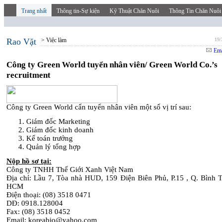
Trang nhất
Thông tin-Sự kiện
Kỹ Thuật Chăn Nuôi
Thông Tin Chăn Nuôi
Rao Vặt
> Việc làm
19/
Ema
Công ty Green World tuyển nhân viên/ Green World Co.’s
recruitment
Công ty Green World cẩn tuyển nhân viên một số vị trí sau:
Giám đốc Marketing
Giám đốc kinh doanh
Kế toán trưởng
Quản lý tổng hợp
Nộp hồ sơ tại:
Công ty TNHH Thế Giới Xanh Việt Nam
Địa chỉ: Lầu 7, Tòa nhà HUD, 159 Điện Biên Phủ, P.15 , Q. Bình T
HCM
Điện thoại: (08) 3518 0471
DĐ: 0918.128004
Fax: (08) 3518 0452
Email: koreabio@yahoo.com