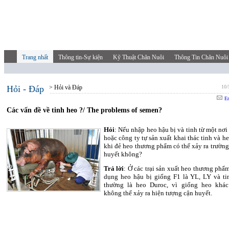
Trang nhất
Thông tin-Sự kiện
Kỹ Thuật Chăn Nuôi
Thông Tin Chăn Nuôi
Hỏi - Đáp
> Hỏi và Đáp
10/
Em
Các vấn đề về tinh heo ?/ The problems of semen?
Hỏi
: Nếu nhập heo hậu bị và tinh từ một nơi
hoặc công ty tự sản xuất khai thác tinh và h
khi đẻ heo thương phẩm có thể xảy ra trường
huyết không?
Trả lời
: Ở các trại sản xuất heo thương phẩ
dụng heo hậu bị giống F1 là YL, LY và ti
thường là heo Duroc, vì giống heo khá
không thể xảy ra hiện tượng cận huyết.