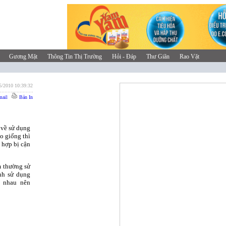
Gương Mặt
Thông Tin Thị Trường
Hỏi - Đáp
Thư Giãn
Rao Vặt
5/2010 10:39:32
ail
Bản In
 về sử dụng
eo giống thì
 hợp bị cận
m thường sử
nh sử dụng
c nhau nên