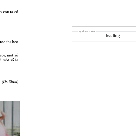
o con ra có
loading...
roc thì heo
ace, một số
à một số là
(Dr. Shim)