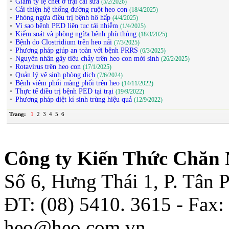
Giảm tỷ lệ chết ở trại cai sữa
(5/2/2026)
Cải thiện hệ thống đường ruột heo con
(18/4/2025)
Phòng ngừa điều trị bệnh hô hấp
(4/4/2025)
Vì sao bệnh PED liên tục tái nhiễm
(1/4/2025)
Kiểm soát và phòng ngừa bệnh phù thủng
(18/3/2025)
Bệnh do Clostridium trên heo nái
(7/3/2025)
Phương pháp giúp an toàn với bệnh PRRS
(6/3/2025)
Nguyên nhân gây tiêu chảy trên heo con mới sinh
(26/2/2025)
Rotavirus trên heo con
(17/1/2025)
Quản lý vệ sinh phòng dịch
(7/6/2024)
Bệnh viêm phổi màng phổi trên heo
(14/11/2022)
Thực tế điều trị bệnh PED tại trại
(19/9/2022)
Phương pháp diệt kí sinh trùng hiệu quả
(12/9/2022)
Trang:
1
2
3
4
5
6
Công ty Kiến Thức Chăn 
Số 6, Hưng Thái 1, P. Tân
ĐT: (08) 5410. 3615 - Fax:
heo@heo.com.vn