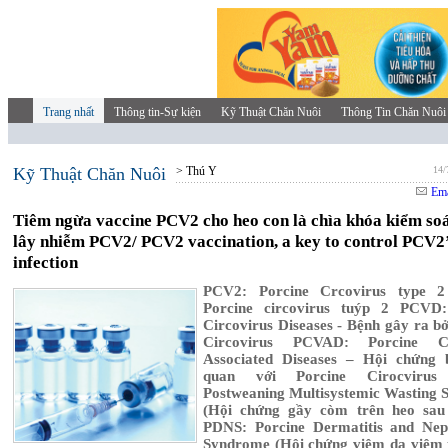
Trang nhất
Thông tin-Sự kiện
Kỹ Thuật Chăn Nuôi
Thông Tin Chăn Nuôi
Kỹ Thuật Chăn Nuôi
> Thú Y
14/
Ema
Tiêm ngừa vaccine PCV2 cho heo con là chìa khóa kiểm soá
lây nhiễm PCV2/ PCV2 vaccination, a key to control PCV2
infection
PCV2: Porcine Crcovirus type 2
Porcine circovirus tuýp 2 PCVD:
Circovirus Diseases - Bệnh gây ra bở
Circovirus PCVAD: Porcine Ci
Associated Diseases – Hội chứng 
quan với Porcine Cirocviru
Postweaning Multisystemic Wasting
(Hội chứng gầy còm trên heo sau 
PDNS: Porcine Dermatitis and Nep
Syndrome (Hội chứng viêm da viêm 