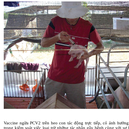
Vaccine ngừa PCV2 trên heo con tác động trực tiếp, có ảnh hưởng
trong kiểm soát việc loại trừ những tác nhân gây bệnh cùng với sự