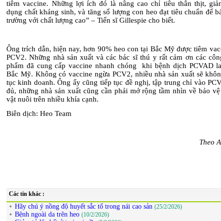
tiêm vaccine. Những lợi ích đó là nâng cao chỉ tiêu thân thịt, gi
dụng chất kháng sinh, và tăng số lượng con heo đạt tiêu chuẩn để bá
trường với chất lượng cao” – Tiến sĩ Gillespie cho biết.
Ông trích dẫn, hiện nay, hơn 90% heo con tại Bắc Mỹ được tiêm vac
PCV2. Những nhà sản xuất và các bác sĩ thú y rất cảm ơn các côn
phẩm đã cung cấp vaccine nhanh chóng khi bệnh dịch PCVAD lan
Bắc Mỹ. Không có vaccine ngừa PCV2, nhiều nhà sản xuất sẽ không
tục kinh doanh. Ông ấy cũng tiếp tục đề nghị, tập trung chỉ vào PC
đủ, những nhà sản xuất cũng cần phải mở rộng tầm nhìn về bảo vệ
vật nuôi trên nhiều khía cạnh.
Biên dịch: Heo Team
Theo A
Các tin khác :
Hãy chú ý nồng độ huyết sắc tố trong nái cao sản
(25/2/2026)
Bệnh ngoài da trên heo
(10/2/2026)