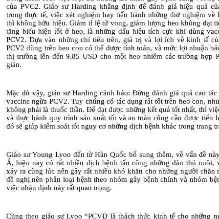
của PVC2. Giáo sư Harding khẳng định để đánh giá hiệu quả củ
trong thực tế, việc xét nghiệm hay tiến hành những thử nghiệm về 
thì không hữu hiệu. Giảm tỉ lệ tử vong,
giảm
lượng heo không đạt t
tăng biểu hiện tốt ở heo, là những
dấu hiệu tích cực
khi dùng vac
PCV2. Dựa vào những
chỉ tiêu
trên, giá trị và lợi ích về kinh tế c
PCV2
dùng trên heo con có thể được tính toán, và mức lợi nhuận bá
thị trường lên đến 9
,
85 USD cho
một
heo nhiễm các trường hợp 
giản.
Mặc dù vậy, g
iáo sư Harding cảnh báo: Đừng đánh giá quá cao tác
vaccine ngừa PCV2.
Tuy
chúng có tác dụng rất tốt trên heo con, n
không phải là thuốc thần. Để đạt được những kết quả tốt nhất, thì vi
và thực hành quy trình sản xuất tốt và an toàn cũng cần được tiến 
đó sẽ giúp kiểm soát tốt nguy cơ những dịch bệnh khác trong trang tr
Giáo sư Young Lyoo đến từ Hàn Quốc bổ sung thêm
,
về vấn đề này
Á, hiện nay có rất nhiều dịch bệnh tấn công những
đàn thú
nuôi, 
xảy ra cùng lúc
nên
gây
rất
nhiều khó khăn cho những người chăn 
đề nghị nên phân loại bệnh theo nhóm gây bệnh chính và nhóm bện
việc nhận định này rất quan trọng.
Cũng theo g
iáo sư Lyoo “PCVD là thách thức kinh tế cho những n