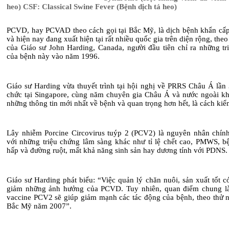
heo) CSF: Classical Swine Fever (Bệnh dịch tả heo)
PCVD, hay PCVAD theo cách gọi tại Bắc Mỹ, là dịch bệnh khẩn cấp
và hiện nay đang xuất hiện tại rất nhiều quốc gia trên diện rộng, theo
của Giáo sư John Harding, Canada, người đầu tiên chỉ ra những tr
của bệnh này vào năm 1996.
Giáo sư Harding vừa thuyết trình tại hội nghị
về
PRRS Châu Á lần 
chức tại Singapore, cùng năm chuyên gia Châu Á và nước ngoài kh
những thông tin mới nhất v
ề
bệnh và quan trọng hơn hết, là cách kiể
Lây nhiễm Porcine Cir
co
virus tuýp 2 (PCV2) là nguyên nhân chín
với
những triệu chứng lâm sàng khác như tỉ lệ chết cao, PMWS, b
hấp và đường ruột, mất khả năng sinh sản hay dương tính với PDNS.
Giáo sư Harding phát biểu: “
Việc quản lý chăn nuôi,
sản xuất tốt c
giảm những ảnh hưởng của PCVD. Tuy nhiên, quan điểm chung l
vaccine PCV2 sẽ giúp giảm mạnh các tác
động của
bệnh, theo thử 
Bắc Mỹ năm 2007”.