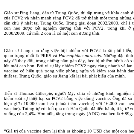
Giáo sư Ping Jiang, đến từ Trung Quốc, thì tập trung về khía cạnh d
của PCV2 và nhấn mạnh rằng PCV2 đã trở thành một trong những 
cần chú ý nhất tại Trung Quốc. Trong giai đoạn 2002/2003, chỉ 1 t
con heo được xét nghiệm dương tính với PCV2, trong khi ở g
2008/2009, cứ mỗi 2 con là có một con dương tính.
Giáo sư Jiang cho rằng việc bội nhiễm
với PCV2
là rất phổ biến,
quan trọng nhất là PRRS và
Haemophilus parasuis
. Những đặc tính
này đã thay đổi
,
trong những năm gần đây
,
heo bị nhiễm bệnh
có x
lứa tuổi cao hơn. Bởi vì sự lây nhiễm PCV2 ngày càng nhanh và lan
vaccine có hiệu quả trong việc phòng ngừa và kiểm soát bệnh đan
thiết tại Trung Quốc, giáo sư Jiang kết lại bài phát biểu của mình.
Tiến sĩ Thomas Gillespie, người Mỹ, chia sẻ những kinh nghiệm t
kiểm soát sự thiệt hại so PCV2 bằng việc dùng vaccine. Ông đã so 
hiện giữa 10.000 con heo (chưa tiêm vaccine) với 16.000 con heo
vaccine). Tương tự với kết quả mà Hàn Quốc đã tiến hành, tỉ lệ tử 
xuống còn 2
,
4%. Hơn nữa, tăng trọng ngày
(ADG) của heo là +
89g.
“Giá trị của vaccine đem lại tính ra khoảng 10
USD cho một con he