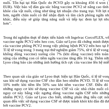
nuôi. Tổn hại tại Hàn Quốc do PCVD gây ra khoảng 456 tỉ won ( 
EUR). Việc bảo vệ đàn gia súc bằng vaccine
PCV2
sẽ nâng cao tình
khỏe của vật nuôi, cũng như tăng lợi nhuận cho trang trại. Với lợi
hơn, người chăn nuôi có thể nhận định và tìm cách phòng ngừa n
khác, điều này sẽ
giúp
tăng năng suất và tiếp tục đem lại lợi nh
hơn”.
Trong thí nghiệm thực tế được tiến hành với Ingelvac CorcoFLEX, vớ
vaccine ngừa PCV2 trên heo con, Giáo sư Lyoo đã chứng minh được
của vaccine phòng PCV2 trong việc phòng bệnh
PCV2 trên heo
tại 
Tỉ lệ tử vong trong 3 trang trại thử nghiệm giảm 75%, từ
tỉ lệ tử von
không dùng vaccine) xuống còn 7% (khi dùng vaccine) trên toàn 
nặng của những con có tiêm ngừa vaccine tăng đến 16
kg. Thêm nữa
Lyoo cũng báo cáo những ảnh hưởng tích cực của vaccine lên hệ miễ
Theo
quan sát của giáo sư Lyoo thực hiện tại Hàn Quốc
, t
ỉ lệ tử von
sau khi sử dụng vaccine CSF cho đàn heo nhiễm PCVD. Tỉ lệ tử von
10% trước khi tiêm lên 50% sau khi tiêm vaccine
CSF
. Điều đó
những nguy cơ khi sử dụng
vaccine CSF và
các
nhà
chăn nuôi
có 
nguy cơ này bằng việc ngưng dùng vaccine ngừa CSF
trên nhữn
nhiễm PCV2
. Giáo sư Lyoo cho biết, những phản ứng tiêu cực
nói
quan đến việc sử dụng
vaccine CSF sẽ được tránh khỏi khi đàn đã đ
bởi vaccine PCV2.