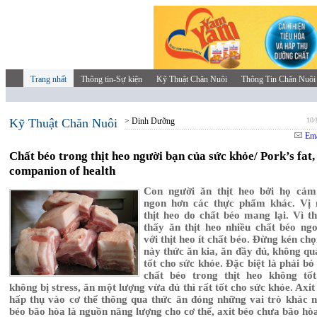
Trang nhất
Thông tin-Sự kiện
Kỹ Thuật Chăn Nuôi
Thông Tin Chăn Nuôi
Kỹ Thuật Chăn Nuôi
> Dinh Dưỡng
10/
Ema
Chất béo trong thịt heo người bạn của sức khỏe/ Pork’s fat,
companion of health
Con người ăn thịt heo bởi họ cảm
ngon hơn các thực phẩm khác. Vị 
thịt heo do chất béo mang lại. Vì t
thấy ăn thịt heo nhiều chất béo ng
với thịt heo ít chất béo. Đừng kén ch
này thức ăn kia, ăn đầy đủ, không qu
tốt cho sức khỏe. Đặc biệt là phải bỏ
chất béo trong thịt heo không tố
không bị stress, ăn một lượng vừa đủ thì rất tốt cho sức khỏe. Axi
hấp thụ vào cơ thể thông qua thức ăn đóng những vai trò khác n
béo bão hòa là nguồn năng lượng cho cơ thể, axit béo chưa bão hòa