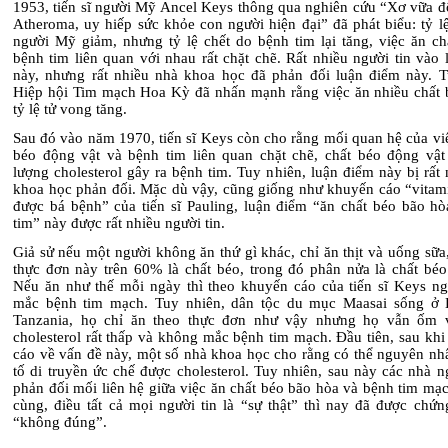
1953, tiến sĩ người Mỹ Ancel Keys thông qua nghiên cứu “Xơ vữa 
Atheroma, uy hiếp sức khỏe con người hiện đại” đã phát biểu: tỷ l
người Mỹ giảm, nhưng tỷ lệ chết do bệnh tim lại tăng, việc ăn ch
bệnh tim liên quan với nhau rất chặt chẽ. Rất nhiều người tin vào
này, nhưng rất nhiều nhà khoa học đã phản đối luận điểm này. T
Hiệp hội Tim mạch Hoa Kỳ đã nhấn mạnh rằng việc ăn nhiều chất 
tỷ lệ tử vong
tăng
.
Sau đó vào năm 1970, tiến sĩ Keys còn cho rằng mối quan hệ của vi
béo động vật và bệnh tim liên quan chặt chẽ
,
chất béo động vật
lượng cholesterol gây ra bệnh tim. Tuy nhiên, luận điểm này bị rất
khoa học phản đối.
Mặc dù vậy,
cũng giống như khuyến cáo “vitam
được bá bệnh” của tiến sĩ Pauling, luận điểm “ăn chất béo bão hò
tim” này được rất nhiều người tin.
Giả sử nếu một người không ăn thứ
gì
khác
,
chỉ ăn thịt và uống sữa,
thực đơn này trên 60% là chất béo
,
trong đó phân nửa là chất béo
Nếu ăn
như thế
mỗi ngày thì theo khuyến cáo của tiến sĩ Keys ng
mắc bệnh tim mạch. Tuy nhiên, dân tộc du mục Maasai sống ở
Tanzania, họ chỉ ăn theo thực đơn như vậy nhưng họ vẫn ốm 
cholesterol rất thấp và không mắc bệnh tim mạch. Đầu tiên, sau kh
cáo về vấn đề này, một số nhà khoa học cho rằng có thể nguyên nh
tố di truyền ức chế được cholesterol. Tuy nhiên, sau này các nhà 
phản đối
mối
liên hệ giữa việc ăn chất béo bão hòa và bệnh tim mạ
cùng,
điều
tất cả mọi người tin
là
“sự thật” thì nay đã được chứn
“không đúng”.