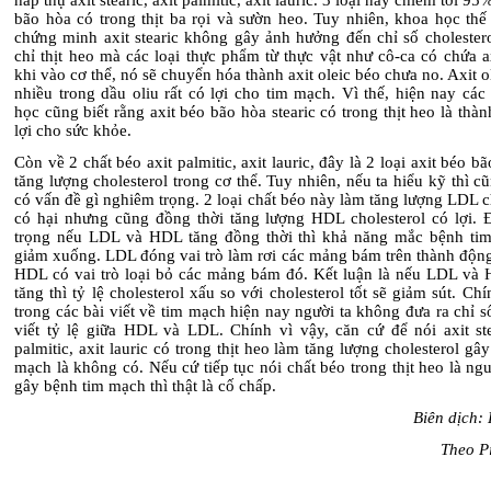
hấp thụ axit stearic, axit palmitic, axit lauric. 3 loại này chiếm tới 9
bão hòa có trong thịt ba rọi và sườn heo. Tuy nhiên, khoa học thế
chứng minh
a
xit stearic không gây ảnh hưởng đến chỉ số choleste
chỉ thịt heo mà các loại thực phẩm từ thực vật như cô-ca có chứa ax
khi vào cơ thể, nó sẽ chuyển hóa thành axit oleic béo chưa no. Axit ol
nhiều trong dầu oliu rất có lợi cho tim mạch. Vì thế, hiện nay cá
học cũng biết rằng axit béo bão hòa stearic có trong thịt heo là thà
lợi cho sức khỏe.
Còn về 2 chất béo axit palmitic, axit lauric, đây là 2 loại axit béo b
tăng lượng cholesterol trong cơ thể. Tuy nhiên, nếu ta hiểu kỹ thì 
có vấn đề gì nghiêm trọng. 2 loại chất béo này làm tăng lượng LDL c
có hại nhưng cũng đồng thời tăng lượng HDL cholesterol có lợi. 
trọng nếu LDL và HDL tăng đồng thời thì khả năng mắc bệnh ti
giảm xuống. LDL đóng vai trò làm rơi các mảng bám trên thành độn
HDL có vai trò loại bỏ các mảng bám đó.
Kết luận là nếu LDL và
tăng thì tỷ lệ cholesterol xấu so với cholesterol tốt sẽ giảm sút.
Chí
trong các bài viết về tim mạch hiện nay người ta không đưa ra chỉ
viết tỷ lệ giữa HDL và LDL. Chính vì vậy, căn cứ để nói axit stea
palmitic, axit lauric có trong thịt heo làm tăng lượng cholesterol gâ
mạch là không có. Nếu cứ tiếp tục nói chất béo trong thịt heo là n
gây bệnh tim mạch thì thật là cố chấp.
Biên dịch:
Theo P