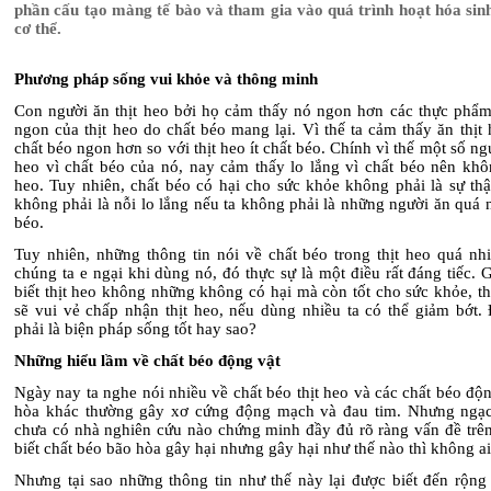
phần cấu tạo màng tế bào và tham gia vào quá trình hoạt hóa sinh
cơ thể.
Phương pháp sống vui khỏe và thông minh
Con người ăn thịt heo bởi họ cảm thấy nó ngon hơn các thực phẩm
ngon của thịt heo do chất béo mang lại. Vì thế ta cảm thấy ăn thịt
chất béo ngon hơn so với thịt heo ít chất béo. Chính vì thế một số ngư
heo vì chất béo của nó, nay cảm thấy lo lắng vì chất béo nên khôn
heo. Tuy nhiên, chất béo có hại cho sức khỏe không phải là sự thậ
không phải là nỗi lo lắng
nếu ta không phải là
những người ăn quá n
béo.
Tuy nhiên,
những
thông tin nói
về
chất béo trong thịt heo quá nh
chúng ta e ngại khi dùng nó, đó thực sự là một điều rất đáng tiếc. 
biết thịt heo không những không có hại mà còn tốt cho sức khỏe, th
sẽ vui vẻ chấp nhận thịt heo
,
nếu dùng nhiều ta có thể giảm bớt.
phải là biện pháp sống tốt hay sao?
Những hiểu lầm về chất béo động vật
Ngày nay ta nghe nói nhiều
về
chất béo thịt heo và các chất béo độ
hòa khác thường gây
x
ơ cứng động mạch và đau tim. Nhưng ngạc
chưa có nhà nghiên cứu nào chứng minh đầy đủ rõ ràng vấn đề trên
biết chất béo bão hòa gây hại nhưng gây hại như thế nào thì không ai 
Nhưng tại sao những thông tin như thế này lại được biết đến rộng