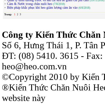
Quản lý dinh dưỡng trước và sau cai sữa để giảm chi phí cám
(19/11/2018)
Cám & Nước trong chăn nuôi heo
(7/8/2018)
Biện pháp khắc phục khi heo giảm lượng cám ăn vào
(6/8/2018)
Trang:
1
2
3
Công ty Kiến Thức Chăn 
Số 6, Hưng Thái 1, P. Tân
ĐT: (08) 5410. 3615 - Fax:
heo@heo.com.vn
©Copyright 2010 by Kiến 
®Kiến Thức Chăn Nuôi Heo 
website này