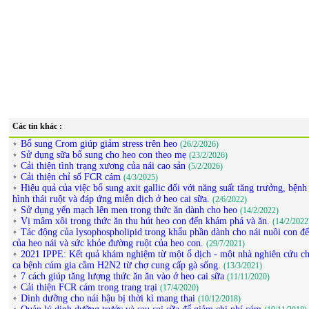
Các tin khác :
Bổ sung Crom giúp giảm stress trên heo
(26/2/2026)
Sử dụng sữa bổ sung cho heo con theo mẹ
(23/2/2026)
Cải thiện tình trạng xương của nái cao sản
(5/2/2026)
Cải thiện chỉ số FCR cám
(4/3/2025)
Hiệu quả của việc bổ sung axit gallic đối với năng suất tăng trưởng, bệnh 
hình thái ruột và đáp ứng miễn dịch ở heo cai sữa.
(2/6/2022)
Sử dụng yến mạch lên men trong thức ăn dành cho heo
(14/2/2022)
Vị mâm xôi trong thức ăn thu hút heo con đến khám phá và ăn.
(14/2/2022
Tác động của lysophospholipid trong khẩu phần dành cho nái nuôi con đế
của heo nái và sức khỏe đường ruột của heo con.
(29/7/2021)
2021 IPPE: Kết quả khám nghiệm từ một ổ dịch - một nhà nghiên cứu chi
ca bệnh cúm gia cầm H2N2 từ chợ cung cấp gà sống.
(13/3/2021)
7 cách giúp tăng lượng thức ăn ăn vào ở heo cai sữa
(11/11/2020)
Cải thiện FCR cám trong trang trại
(17/4/2020)
Dinh dưỡng cho nái hậu bị thời kì mang thai
(10/12/2018)