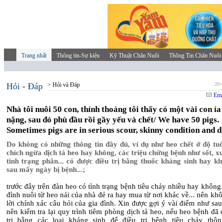
Trang nhất
Thông tin-Sự kiện
Kỹ Thuật Chăn Nuôi
Thông Tin Chăn Nuôi
Hỏi - Đáp
> Hỏi và Đáp
20/
Ema
Nhà tôi nuôi 50 con, thỉnh thoảng tôi thấy có một vài con ỉ
nặng, sau đó phù đầu rồi gầy yếu và chết/ We have 50 pigs.
Sometimes pigs are in serious scour, skinny condition and d
Do không có những thông tin đầy đủ, ví dụ như heo chết ở độ tuổ
chích ngừa dịch tả heo hay không, các triệu chứng bệnh như sốt, x
tình trạng phân... có được điều trị bằng thuốc kháng sinh hay kh
sau mấy ngày bị bệnh...;
trước đây trên đàn heo có tình trạng bệnh tiêu chảy nhiều hay không.
đình nuôi từ heo nái của nhà đẻ ra hay mua từ nơi khác về... nên khô
lời chính xác câu hỏi của gia đình. Xin được gợi ý vài điểm như sau
nên kiểm tra lại quy trình tiêm phòng dịch tả heo, nếu heo bệnh đã
trị bằng các loại kháng sinh để điều trị bệnh tiêu chảy thô