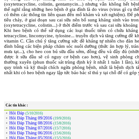
(oxytetracycline, colistin, gentamycin...) nhưng vẫn không hết bệnh
thể nghĩ rằng những heo bệnh ở gia đình là do virus (virus gì cụ th
có thêm các thông tin liên quan đến mổ khám và xét nghiệm). Để p
tiêu chảy, ở giai đoạn sau cai sữa nên bổ sung kháng sinh vào tro
(oxytetracycline, colistin...) ở thời điểm trước và sau cai sữa khoảng 
Khi heo bệnh có thể sử dụng các loại thuốc tiêm có chứa kháng
tetracycline, lincomycine, tylosine... truyền dịch và tăng cường đề 
vitamin C. Cần chú ý tăng cường sức đề kháng tự nhiên cho đàn he
đình bằng các biện pháp chăm sóc nuôi dưỡng (thức ăn hợp lý, trán
mưa tạt...), cho heo con bú sữa đầu sớm, đồng đều và đầy đủ (nhữ
được ít sữa đầu sẽ có nguy cơ bệnh cao hơn), vệ sinh phòng c
thường xuyên (phun thuốc sát trùng định kỳ ít nhất 1 tuần 1 lần), ki
quy trình và kỹ thuật chích ngừa phòng bệnh, nhất là bệnh dịch tả
nhất khi có heo bệnh ngay lập tức báo bác sĩ thú y tại chỗ để có góp 
Các tin khác :
Hỏi Đáp
(5/10/2016)
Hỏi Đáp Tháng 09/2016
(19/9/2016)
Hỏi Đáp Tháng 08/2016
(15/8/2016)
Hỏi Đáp Tháng 07/2016
(15/7/2016)
Hỏi Đáp Tháng 06/2016
(15/6/2016)
Hỏi Đáp Tháng 05/2016
(15/5/2016)