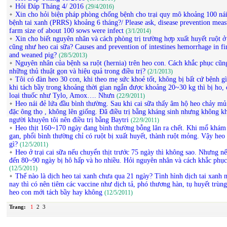
Hỏi Đáp Tháng 4/ 2016
(29/4/2016)
Xin cho hỏi biện pháp phòng chống bệnh cho trại quy mô khoảng 100 ná
bệnh tai xanh (PRRS) khoảng 6 tháng?/ Please ask, disease prevention meas
farm size of about 100 sows were infect
(3/1/2014)
Xin cho biết nguyên nhân và cách phòng trị trường hợp xuất huyết ruột ở 
cũng như heo cai sữa? Causes and prevention of intestines hemorrhage in fi
and weaned pig?
(28/5/2013)
Nguyên nhân của bệnh sa ruột (hernia) trên heo con. Cách khắc phục cũn
những thủ thuật gọn và hiệu quả trong điều trị?
(2/1/2013)
Tôi có đàn heo 30 con, khi theo mẹ sức khoẻ tốt, không bị bất cứ bệnh g
khi tách bầy trong khoảng thời gian ngắn được khoảng 20~30 kg thì bị ho, 
loại thuốc như Tylo, Amox…. Nhưn
(22/9/2011)
Heo nái đẻ lứa đầu bình thường. Sau khi cai sữa thấy âm hộ heo chảy mủ
đặc ông thọ , không lên giống. Đã điều trị bằng kháng sinh nhưng không k
người khuyên tôi nên điều trị bằng Baytri
(22/9/2011)
Heo thịt 160~170 ngày đang bình thường bỗng lăn ra chết. Khi mổ khám 
gan, phổi bình thường chỉ có ruột bị xuất huyết, thành ruột mỏng. Vậy he
gì?
(12/5/2011)
Heo ở trại cai sữa nếu chuyển thịt trước 75 ngày thì không sao. Nhưng nế
đến 80~90 ngày bị hô hấp và ho nhiều. Hỏi nguyên nhân và cách khắc phục
(12/5/2011)
Thế nào là dịch heo tai xanh chưa qua 21 ngày? Tình hình dịch tai xanh 
nay thì có nên tiêm các vaccine như dịch tả, phó thương hàn, tụ huyết trùn
heo con mới tách bầy hay không
(12/5/2011)
Trang:
1
2
3