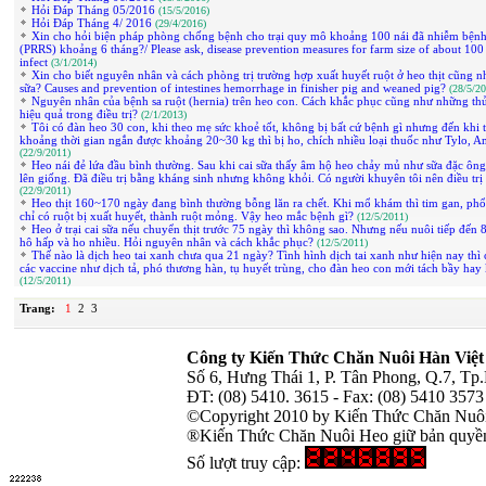
Hỏi Đáp Tháng 05/2016
(15/5/2016)
Hỏi Đáp Tháng 4/ 2016
(29/4/2016)
Xin cho hỏi biện pháp phòng chống bệnh cho trại quy mô khoảng 100 nái đã nhiễm bệnh
(PRRS) khoảng 6 tháng?/ Please ask, disease prevention measures for farm size of about 10
infect
(3/1/2014)
Xin cho biết nguyên nhân và cách phòng trị trường hợp xuất huyết ruột ở heo thịt cũng n
sữa? Causes and prevention of intestines hemorrhage in finisher pig and weaned pig?
(28/5/2
Nguyên nhân của bệnh sa ruột (hernia) trên heo con. Cách khắc phục cũng như những thủ
hiệu quả trong điều trị?
(2/1/2013)
Tôi có đàn heo 30 con, khi theo mẹ sức khoẻ tốt, không bị bất cứ bệnh gì nhưng đến khi 
khoảng thời gian ngắn được khoảng 20~30 kg thì bị ho, chích nhiều loại thuốc như Tylo,
(22/9/2011)
Heo nái đẻ lứa đầu bình thường. Sau khi cai sữa thấy âm hộ heo chảy mủ như sữa đặc ông
lên giống. Đã điều trị bằng kháng sinh nhưng không khỏi. Có người khuyên tôi nên điều trị
(22/9/2011)
Heo thịt 160~170 ngày đang bình thường bỗng lăn ra chết. Khi mổ khám thì tim gan, phổ
chỉ có ruột bị xuất huyết, thành ruột mỏng. Vậy heo mắc bệnh gì?
(12/5/2011)
Heo ở trại cai sữa nếu chuyển thịt trước 75 ngày thì không sao. Nhưng nếu nuôi tiếp đến
hô hấp và ho nhiều. Hỏi nguyên nhân và cách khắc phục?
(12/5/2011)
Thế nào là dịch heo tai xanh chưa qua 21 ngày? Tình hình dịch tai xanh như hiện nay thì 
các vaccine như dịch tả, phó thương hàn, tụ huyết trùng, cho đàn heo con mới tách bầy ha
(12/5/2011)
Trang:
1
2
3
Công ty Kiến Thức Chăn Nuôi Hàn Việt
Số 6, Hưng Thái 1, P. Tân Phong, Q.7, T
ĐT: (08) 5410. 3615 - Fax: (08) 5410 357
©Copyright 2010 by Kiến Thức Chăn Nuô
®Kiến Thức Chăn Nuôi Heo giữ bản quyền 
Số lượt truy cập: