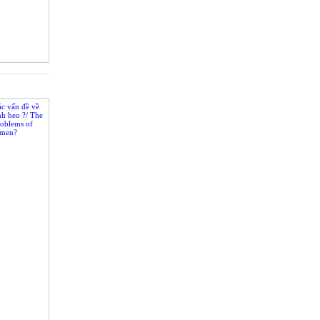
c vấn đề về
nh heo ?/ The
roblems of
emen?