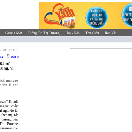
Gương Mặt
Thông Tin Thị Trường
Hỏi - Đáp
Thư Giãn
Rao Vặt
5/2011 09:46:46
ail
Bản In
 Đã sử
rùng, vì
hick manure
ation is not
 sao? E. coli
ợng tiêu chảy
rị nghi do E.
 theo mẹ, rất
 thường liên
ED – Porcine
ansmissible