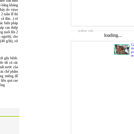
 heo con theo
ệp bằng kháng
chảy do virus
2 tuần lễ thì
cả đàn...) sẽ
các biện pháp
háp can thiệp
ng nuôi lên 2
loading...
a người), cho
40 g/lít), sử
Cá
ti
p
s
oli gây bệnh.
do tất cả các
mất nước của
 các chế phẩm
ờng miệng để
 liều quá cao
công