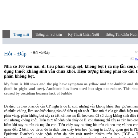
Trang nhất
Thông tin-Sự kiện
Kỹ Thuật Chăn Nuôi
Thông Tin Chăn Nuôi
Hỏi - Đáp
> Hỏi và Đáp
6/
Em
Nhà có 100 con nái, đi tiêu phân vàng, sệt, không bọt ( cả mẹ lẫn con).
dụng thuốc kháng sinh vẫn chưa khỏi. Hiện tượng không phải do cầu t
phân không bọt.
My farm is 100 sows and the pig have symptom as yellow and non-bubble and t
(both in piglet and sow). Antibiotic has been used but sign not reduce. This situ
caused by coccidian because lack of bubble
Đã điều trị theo phác đồ của CP, nghi là do E. coli, nhưng vẫn không khỏi. Bây giờ nên làm
có nhiều chủng, làm sao biết chủng nào để điều trị tốt nhất. Theo mô tả của gia đình hiện tư
phân vàng, phân không bọt xảy ra trên cả heo mẹ lẫn heo con, đã sử dụng kháng sinh điều t
coli nhưng không khỏi. Trên thực tế bệnh tiêu chảy do E. coli thường chỉ xảy ra trên heo con
hiếm khi xảy ra trên cả mẹ lẫn con. Tiêu chảy xảy ra cùng lúc trên cả heo mẹ và heo con
quan đến 2 bệnh do virus đó là dịch tiêu chảy trên heo (chúng ta thường quen gọi là P
Epidemic Diarrhea) hoặc bệnh viêm dạ dày ruột truyền nhiễm trên heo (TGE – Tr