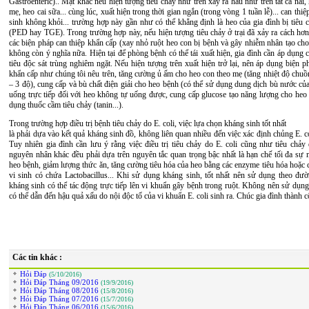
Gastroenteric).. Mặt khác nếu hiện tượng tiêu chảy như trên xảy ra hầu như trên tất cả nái,
mẹ, heo cai sữa... cùng lúc, xuất hiện trong thời gian ngắn (trong vòng 1 tuần lễ)... can thi
sinh không khỏi... trường hợp này gần như có thể khẳng định là heo của gia đình bị tiêu 
(PED hay TGE). Trong trường hợp này, nếu hiện tượng tiêu chảy ở trại đã xảy ra cách hơn 
các biện pháp can thiệp khẩn cấp (xay nhỏ ruột heo con bị bệnh và gây nhiễm nhân tạo cho 
không còn ý nghĩa nữa. Hiện tại để phòng bệnh có thể tái xuất hiện, gia đình cần áp dụng 
tiêu độc sát trùng nghiêm ngặt. Nếu hiện tượng trên xuất hiện trở lại, nên áp dụng biện p
khẩn cấp như chúng tôi nêu trên, tăng cường ủ ấm cho heo con theo mẹ (tăng nhiệt độ chuồ
– 3 độ), cung cấp và bù chất điện giải cho heo bệnh (có thể sử dụng dung dịch bù nước củ
uống trực tiếp đối với heo không tự uống được, cung cấp glucose tạo năng lượng cho heo (
dụng thuốc cầm tiêu chảy (tanin...).
Trong trường hợp điều trị bệnh tiêu chảy do E. coli, việc lựa chọn kháng sinh tốt nhất
là phải dựa vào kết quả kháng sinh đồ, không liên quan nhiều đến việc xác định chủng E. c
Tuy nhiên gia đình cần lưu ý rằng việc điều trị tiêu chảy do E. coli cũng như tiêu chảy 
nguyên nhân khác đều phải dựa trên nguyên tắc quan trọng bậc nhất là hạn chế tối đa sự 
heo bệnh, giảm lượng thức ăn, tăng cường tiêu hóa của heo bằng các enzyme tiêu hóa hoặc
vi sinh có chứa Lactobacillus... Khi sử dụng kháng sinh, tốt nhất nên sử dụng theo đư
kháng sinh có thể tác động trực tiếp lên vi khuẩn gây bệnh trong ruột. Không nên sử dụng
có thể dẫn đến hậu quả xấu do nội độc tố của vi khuẩn E. coli sinh ra. Chúc gia đình thành 
Các tin khác :
Hỏi Đáp
(5/10/2016)
Hỏi Đáp Tháng 09/2016
(19/9/2016)
Hỏi Đáp Tháng 08/2016
(15/8/2016)
Hỏi Đáp Tháng 07/2016
(15/7/2016)
Hỏi Đáp Tháng 06/2016
(15/6/2016)