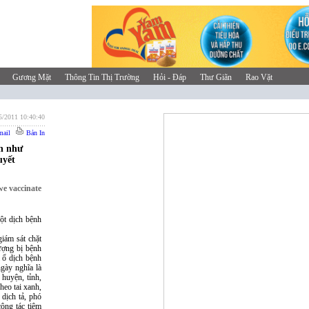
Gương Mặt
Thông Tin Thị Trường
Hỏi - Đáp
Thư Giãn
Rao Vặt
5/2011 10:40:40
ail
Bản In
nh như
uyết
we vaccinate
một dịch bệnh
giám sát chặt
ượng bị bệnh
 ổ dịch bệnh
gày nghĩa là
 huyện, tỉnh,
heo tai xanh,
dịch tả, phó
công tác tiêm