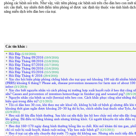
phòng các bệnh nói trên. Như vậy, việc tiêm phòng các bệnh nói trên cho đàn heo con mới tá
sức cần thiết, tuy nhiên thời điểm tiêm phòng sẽ được xác định tùy thuộc vào tình hình dịc
năng miễn dịch trên đàn heo của trại.
Các tin khác :
Hỏi Đáp
(5/10/2016)
Hỏi Đáp Tháng 09/2016
(19/9/2016)
Hỏi Đáp Tháng 08/2016
(15/8/2016)
Hỏi Đáp Tháng 07/2016
(15/7/2016)
Hỏi Đáp Tháng 06/2016
(15/6/2016)
Hỏi Đáp Tháng 05/2016
(15/5/2016)
Hỏi Đáp Tháng 4/ 2016
(29/4/2016)
Xin cho hỏi biện pháp phòng chống bệnh cho trại quy mô khoảng 100 nái đã nhiễm bệnh
(PRRS) khoảng 6 tháng?/ Please ask, disease prevention measures for farm size of about 10
infect
(3/1/2014)
Xin cho biết nguyên nhân và cách phòng trị trường hợp xuất huyết ruột ở heo thịt cũng n
sữa? Causes and prevention of intestines hemorrhage in finisher pig and weaned pig?
(28/5/2
Nguyên nhân của bệnh sa ruột (hernia) trên heo con. Cách khắc phục cũng như những thủ
hiệu quả trong điều trị?
(2/1/2013)
Tôi có đàn heo 30 con, khi theo mẹ sức khoẻ tốt, không bị bất cứ bệnh gì nhưng đến khi 
khoảng thời gian ngắn được khoảng 20~30 kg thì bị ho, chích nhiều loại thuốc như Tylo,
(22/9/2011)
Heo nái đẻ lứa đầu bình thường. Sau khi cai sữa thấy âm hộ heo chảy mủ như sữa đặc ông
lên giống. Đã điều trị bằng kháng sinh nhưng không khỏi. Có người khuyên tôi nên điều trị
(22/9/2011)
Heo thịt 160~170 ngày đang bình thường bỗng lăn ra chết. Khi mổ khám thì tim gan, phổ
chỉ có ruột bị xuất huyết, thành ruột mỏng. Vậy heo mắc bệnh gì?
(12/5/2011)
Heo ở trại cai sữa nếu chuyển thịt trước 75 ngày thì không sao. Nhưng nếu nuôi tiếp đến