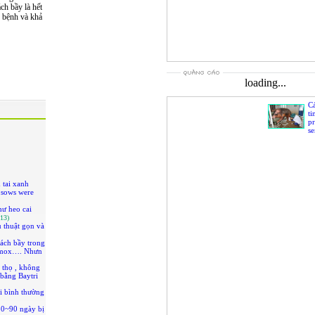
ch bầy là hết
h bệnh và khả
loading...
Cá
ti
p
s
 tai xanh
0 sows were
hư heo cai
013)
 thuật gọn và
tách bầy trong
 Amox…. Nhưn
 thọ , không
 bằng Baytri
i bình thường
 80~90 ngày bị