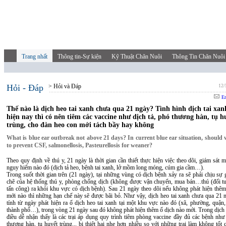
Trang nhất
Thông tin-Sự kiện
Kỹ Thuật Chăn Nuôi
Thông Tin Chăn Nuôi
Hỏi - Đáp
> Hỏi và Đáp
12/
Em
Thế nào là dịch heo tai xanh chưa qua 21 ngày? Tình hình dịch tai xa
hiện nay thì có nên tiêm các vaccine như dịch tả, phó thương hàn, tụ h
trùng, cho đàn heo con mới tách bầy hay không
What is blue ear outbreak not above 21 days? In current blue ear situation, should 
to prevent CSF, salmonellosis, Pasteurellosis for weaner?
Theo quy định về thú y, 21 ngày là thời gian cần thiết thực hiện việc theo dõi, giám sát 
nguy hiểm nào đó (dịch tả heo, bệnh tai xanh, lở mồm long móng, cúm gia cầm…).
Trong suốt thời gian trên (21 ngày), tại những vùng có dịch bệnh xảy ra sẽ phải chịu sự 
chẽ của hệ thống thú y, phòng chống dịch (không được vận chuyển, mua bán…thú (đối t
tấn công) ra khỏi khu vực có dịch bệnh). Sau 21 ngày theo dõi nếu không phát hiện thêm
mới nào thì những hạn chế này sẽ được bãi bỏ. Như vậy, dịch heo tai xanh chưa qua 21 n
tính từ ngày phát hiện ra ổ dịch heo tai xanh tại một khu vực nào đó (xã, phường, quận,
thành phố…), trong vòng 21 ngày sau đó không phát hiện thêm ổ dịch nào mới. Trong dịch 
điều dễ nhận thấy là các trại áp dụng quy trình tiêm phòng vaccine đầy đủ các bệnh như 
thương hàn, tụ huyết trùng... bị thiệt hại nhẹ hơn nhiều so với những trại làm không tốt 