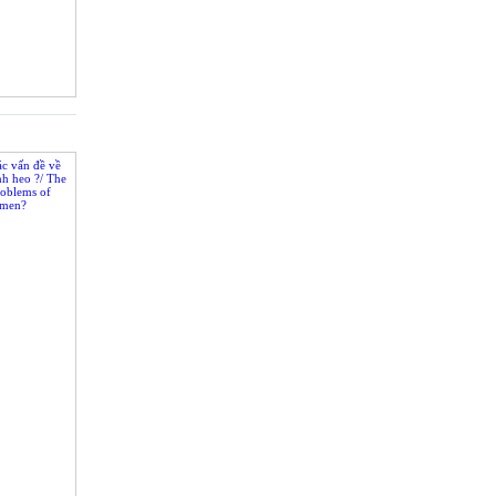
c vấn đề về
nh heo ?/ The
roblems of
emen?