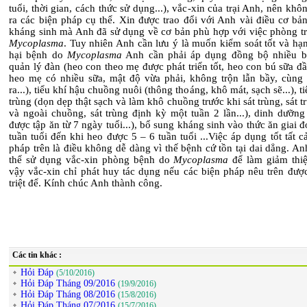
tuổi, thời gian, cách thức sử dụng...), vắc-xin của trại Anh, nên khô
ra các biện pháp cụ thể. Xin được trao đổi với Anh vài điều cơ bản
kháng sinh mà Anh đã sử dụng về cơ bản phù hợp với việc phòng tr
Mycoplasma
. Tuy nhiên Anh cần lưu ý là muốn kiểm soát tốt và hạn
hại bệnh do
Mycoplasma
Anh cần phải áp dụng đồng bộ nhiều b
quản lý đàn (heo con theo mẹ được phát triển tốt, heo con bú sữa đ
heo mẹ có nhiều sữa, mật độ vừa phải, không trộn lẫn bầy, cùng
ra...), tiểu khí hậu chuồng nuôi (thông thoáng, khô mát, sạch sẽ...), ti
trùng (dọn dẹp thật sạch và làm khô chuồng trước khi sát trùng, sát t
và ngoài chuồng, sát trùng định kỳ một tuần 2 lần...), dinh dưỡng
được tập ăn từ 7 ngày tuổi...), bổ sung kháng sinh vào thức ăn giai 
tuần tuổi đến khi heo được 5 – 6 tuần tuổi ...Việc áp dụng tốt
tất c
pháp trên là điều không dễ dàng vì thế bệnh cứ tồn tại dai dẳng. A
thể sử dụng vắc-xin phòng bệnh do
Mycoplasma
để làm giảm thiệt
vậy vắc-xin chỉ phát huy tác dụng nếu các biện pháp nêu trên đượ
triệt để. Kính chúc Anh thành công.
Các tin khác :
Hỏi Đáp
(5/10/2016)
Hỏi Đáp Tháng 09/2016
(19/9/2016)
Hỏi Đáp Tháng 08/2016
(15/8/2016)
Hỏi Đáp Tháng 07/2016
(15/7/2016)