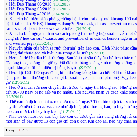
Hỏi Đáp Tháng 06/2016
(15/6/2016)
Hỏi Đáp Tháng 05/2016
(15/5/2016)
Hỏi Đáp Tháng 4/ 2016
(29/4/2016)
Xin cho hỏi biện pháp phòng chống bệnh cho trại quy mô khoảng 100 ná
bệnh tai xanh (PRRS) khoảng 6 tháng?/ Please ask, disease prevention meas
farm size of about 100 sows were infect
(3/1/2014)
Xin cho biết nguyên nhân và cách phòng trị trường hợp xuất huyết ruột ở 
cũng như heo cai sữa? Causes and prevention of intestines hemorrhage in fi
and weaned pig?
(28/5/2013)
Nguyên nhân của bệnh sa ruột (hernia) trên heo con. Cách khắc phục cũn
những thủ thuật gọn và hiệu quả trong điều trị?
(2/1/2013)
Heo nái đẻ lứa đầu bình thường. Sau khi cai sữa thấy âm hộ heo chảy mủ
đặc ông thọ , không lên giống. Đã điều trị bằng kháng sinh nhưng không k
người khuyên tôi nên điều trị bằng Baytri
(22/9/2011)
Heo thịt 160~170 ngày đang bình thường bỗng lăn ra chết. Khi mổ khám 
gan, phổi bình thường chỉ có ruột bị xuất huyết, thành ruột mỏng. Vậy he
gì?
(12/5/2011)
Heo ở trại cai sữa nếu chuyển thịt trước 75 ngày thì không sao. Nhưng nế
đến 80~90 ngày bị hô hấp và ho nhiều. Hỏi nguyên nhân và cách khắc phục
(12/5/2011)
Thế nào là dịch heo tai xanh chưa qua 21 ngày? Tình hình dịch tai xanh 
nay thì có nên tiêm các vaccine như dịch tả, phó thương hàn, tụ huyết trùn
heo con mới tách bầy hay không
(12/5/2011)
Nhà tôi có nuôi heo nái, bầy heo con đã được gần nửa tháng nhưng rất ố
mới sinh cả bầy được 13 con giờ chỉ còn 8 con.Khi cho ăn, heo hay chán ă
Trang:
1
2
3