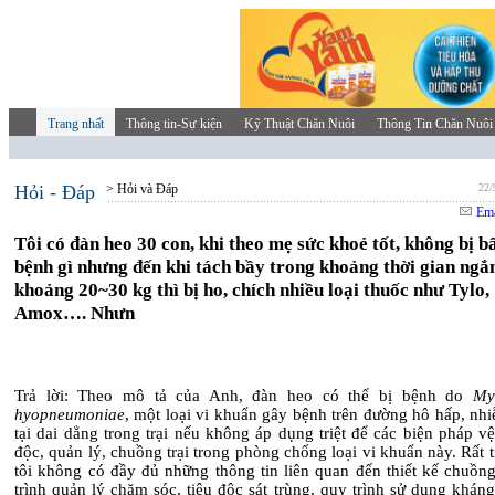
Trang nhất
Thông tin-Sự kiện
Kỹ Thuật Chăn Nuôi
Thông Tin Chăn Nuôi
Hỏi - Đáp
> Hỏi và Đáp
22/
Ema
Tôi có đàn heo 30 con, khi theo mẹ sức khoẻ tốt, không bị b
bệnh gì nhưng đến khi tách bầy trong khoảng thời gian ngắ
khoảng 20~30 kg thì bị ho, chích nhiều loại thuốc như Tylo,
Amox…. Nhưn
Trả lời: Theo mô tả của Anh, đàn heo có thể bị bệnh do
My
hyopneumoniae
, một loại vi khuẩn gây bệnh trên đường hô hấp, nh
tại dai dẳng trong trại nếu không áp dụng triệt để các biện pháp vệ
độc, quản lý, chuồng trại trong phòng chống loại vi khuẩn này. Rất 
tôi không có đầy đủ những thông tin liên quan đến thiết kế chuồng
trình quản lý chăm sóc, tiêu độc sát trùng, quy trình sử dụng kháng