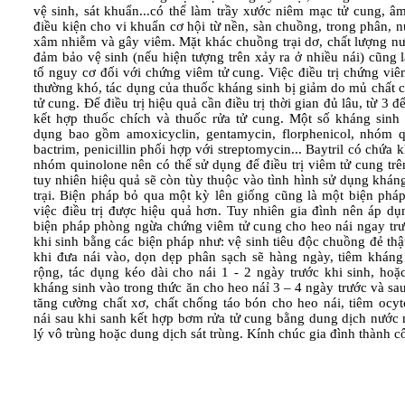
vệ sinh, sát khuẩn...có thể làm trầy xước niêm mạc tử cung, âm
điều kiện cho vi khuẩn cơ hội từ nền, sàn chuồng, trong phân, nư
xâm nhiễm và gây viêm. Mặt khác chuồng trại dơ, chất lượng n
đảm bảo vệ sinh (nếu hiện tượng trên xảy ra ở nhiều nái) cũng 
tố nguy cơ đối với chứng viêm tử cung. Việc điều trị chứng vi
thường khó, tác dụng của thuốc kháng sinh bị giảm do mủ chất 
tử cung. Để điều trị hiệu quả cần điều trị thời gian đủ lâu, từ 3 đ
kết hợp thuốc chích và thuốc rửa tử cung. Một số kháng sinh 
dụng bao gồm amoxicyclin, gentamycin, florphenicol, nhóm q
bactrim, penicillin phối hợp với streptomycin... Baytril có chứa 
nhóm quinolone nên có thể sử dụng để điều trị viêm tử cung trê
tuy nhiên hiệu quả sẽ còn tùy thuộc vào tình hình sử dụng khán
trại. Biện pháp bỏ qua một kỳ lên giống cũng là một biện pháp
việc điều trị được hiệu quả hơn. Tuy nhiên gia đình nên áp dụ
biện pháp phòng ngừa chứng viêm tử cung cho heo nái ngay trư
khi sinh bằng các biện pháp như: vệ sinh tiêu độc chuồng đẻ thậ
khi đưa nái vào, dọn dẹp phân sạch sẽ hàng ngày, tiêm kháng
rộng, tác dụng kéo dài cho nái 1 - 2 ngày trước khi sinh, hoặ
kháng sinh vào trong thức ăn cho heo náỉ 3 – 4 ngày trước và sau
tăng cường chất xơ, chất chống táo bón cho heo nái, tiêm ocyt
nái sau khi sanh kết hợp bơm rửa tử cung bằng dung dịch nước 
lý vô trùng hoặc dung dịch sát trùng. Kính chúc gia đình thành c