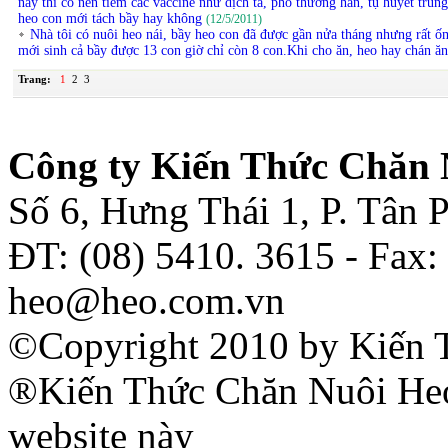
nay thì có nên tiêm các vaccine như dịch tả, phó thương hàn, tụ huyết trùn
heo con mới tách bầy hay không
(12/5/2011)
Nhà tôi có nuôi heo nái, bầy heo con đã được gần nửa tháng nhưng rất ố
mới sinh cả bầy được 13 con giờ chỉ còn 8 con.Khi cho ăn, heo hay chán ă
Trang:
1
2
3
Công ty Kiến Thức Chăn 
Số 6, Hưng Thái 1, P. Tân
ĐT: (08) 5410. 3615 - Fax:
heo@heo.com.vn
©Copyright 2010 by Kiến 
®Kiến Thức Chăn Nuôi Heo 
website này