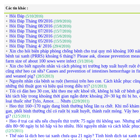
Các tin khác :
Hỏi Đáp
(5/10/2016)
Hỏi Đáp Tháng 09/2016
(19/9/2016)
Hỏi Đáp Tháng 08/2016
(15/8/2016)
Hỏi Đáp Tháng 07/2016
(15/7/2016)
Hỏi Đáp Tháng 06/2016
(15/6/2016)
Hỏi Đáp Tháng 05/2016
(15/5/2016)
Hỏi Đáp Tháng 4/ 2016
(29/4/2016)
Xin cho hỏi biện pháp phòng chống bệnh cho trại quy mô khoảng 100 ná
bệnh tai xanh (PRRS) khoảng 6 tháng?/ Please ask, disease prevention meas
farm size of about 100 sows were infect
(3/1/2014)
Xin cho biết nguyên nhân và cách phòng trị trường hợp xuất huyết ruột ở 
cũng như heo cai sữa? Causes and prevention of intestines hemorrhage in fi
and weaned pig?
(28/5/2013)
Nguyên nhân của bệnh sa ruột (hernia) trên heo con. Cách khắc phục cũn
những thủ thuật gọn và hiệu quả trong điều trị?
(2/1/2013)
Tôi có đàn heo 30 con, khi theo mẹ sức khoẻ tốt, không bị bất cứ bệnh g
khi tách bầy trong khoảng thời gian ngắn được khoảng 20~30 kg thì bị ho, 
loại thuốc như Tylo, Amox…. Nhưn
(22/9/2011)
Heo thịt 160~170 ngày đang bình thường bỗng lăn ra chết. Khi mổ khám 
gan, phổi bình thường chỉ có ruột bị xuất huyết, thành ruột mỏng. Vậy he
gì?
(12/5/2011)
Heo ở trại cai sữa nếu chuyển thịt trước 75 ngày thì không sao. Nhưng nế
đến 80~90 ngày bị hô hấp và ho nhiều. Hỏi nguyên nhân và cách khắc phục
(12/5/2011)
Thế nào là dịch heo tai xanh chưa qua 21 ngày? Tình hình dịch tai xanh 