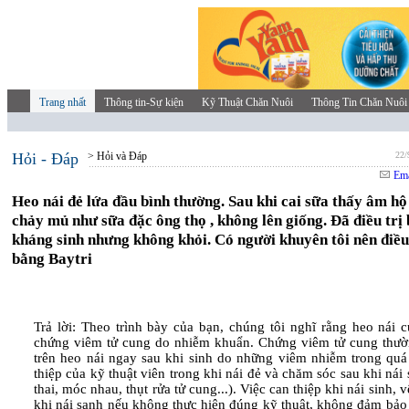
Trang nhất
Thông tin-Sự kiện
Kỹ Thuật Chăn Nuôi
Thông Tin Chăn Nuôi
Hỏi - Đáp
> Hỏi và Đáp
22/
Ema
Heo nái đẻ lứa đầu bình thường. Sau khi cai sữa thấy âm hộ
chảy mủ như sữa đặc ông thọ , không lên giống. Đã điều trị
kháng sinh nhưng không khỏi. Có người khuyên tôi nên điều
bằng Baytri
Trả lời: Theo trình bày của bạn, chúng tôi nghĩ rằng heo nái 
chứng viêm tử cung do nhiễm khuẩn. Chứng viêm tử cung thườ
trên heo nái ngay sau khi sinh do những viêm nhiễm trong quá 
thiệp của kỹ thuật viên trong khi nái đẻ và chăm sóc sau khi nái
thai, móc nhau, thụt rửa tử cung...). Việc can thiệp khi nái sinh, v
khi nái sanh nếu không thực hiện đúng kỹ thuật, không đảm bảo