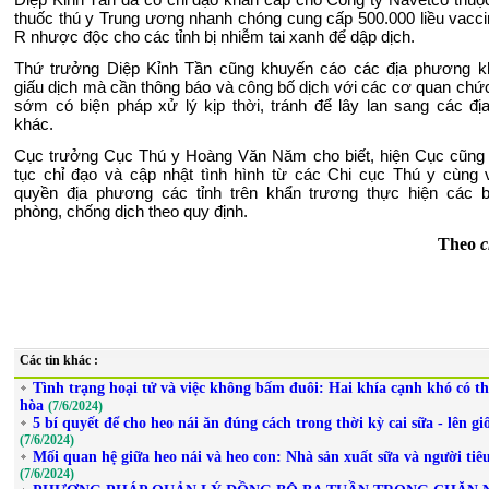
thuốc thú y Trung ương nhanh chóng cung cấp 500.000 liều vacc
R nhược độc cho các tỉnh bị nhiễm tai xanh để dập dịch.
Thứ trưởng Diệp Kỉnh Tần cũng khuyến cáo các địa phương k
giấu dịch mà cần thông báo và công bố dịch với các cơ quan chứ
sớm có biện pháp xử lý kịp thời, tránh để lây lan sang các đ
khác.
Cục trưởng Cục Thú y Hoàng Văn Năm cho biết, hiện Cục cũng 
tục chỉ đạo và cập nhật tình hình từ các Chi cục Thú y cùng 
quyền địa phương các tỉnh trên khẩn trương thực hiện các b
phòng, chống dịch theo quy định.
Theo
c
Các tin khác :
Tình trạng hoại tử và việc không bấm đuôi: Hai khía cạnh khó có t
hòa
(7/6/2024)
5 bí quyết để cho heo nái ăn đúng cách trong thời kỳ cai sữa - lên gi
(7/6/2024)
Mối quan hệ giữa heo nái và heo con: Nhà sản xuất sữa và người tiê
(7/6/2024)