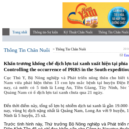
Trang nhất
Thông tin-Sự kiện
Kỹ Thuật Chăn Nuôi
Thông Tin Chăn Nuôi
Thông Tin Chăn Nuôi
> Thông Tin Chăn Nuôi
20/1
Ema
Khẩn trương khống chế dịch lợn tai xanh xuất hiện tại phía
Controlling the occurrence of PRRS in the South expeditio
Cục Thú Y, Bộ Nông nghiệp và Phát triển nông thôn cho biết 
Nam vừa phát hiện thêm 13 con lợn mắc bệnh tại huyện Điện 
nay, cả nước có 5 tỉnh là Long An, Tiền Giang, Tây Ninh, Sóc
Quảng Nam có ổ dịch lợn tai xanh chưa qua 21 ngày.
Đến thời điểm này, tổng số lợn bị nhiễm dịch tai xanh là gần 19.000
nay, vùng bị dịch nặng nhất là Quảng Nam, Long An với 9 huyện, 1
Ninh là 5 huyện, 25 xã.
Trước tình hình này, Thứ trưởng Bộ Nông nghiệp và Phát triển 
Diệp Kỉnh Tần đã có chỉ đạo khẩn cấp cho Công ty Navetco thuộ