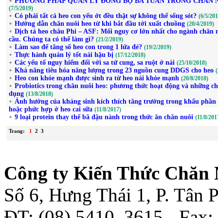
PHƯƠNG PHÁP QUẢN LÝ ĐỒNG BỘ BA TUẦN TRONG CHĂN 
(7/5/2019)
Có phải tất cả heo con yếu ớt đều thật sự không thể sống sót?
(6/5/201
Hướng dẫn chăn nuôi heo từ khi bắt đầu tới xuất chuồng
(20/4/2019)
Dịch tả heo châu Phi – ASF: Mối nguy cơ lớn nhất cho ngành chăn 
cầu. Chúng ta có thể làm gì?
(21/2/2019)
Làm sao để tăng số heo con trong 1 lứa đẻ?
(19/2/2019)
Thực hành quản lý tốt nái hậu bị
(17/12/2018)
Các yếu tố nguy hiểm đối với sa tử cung, sa ruột ở nái
(25/10/2018)
Khả năng tiêu hóa năng lượng trong 23 nguồn cung DDGS cho heo
Heo con khỏe mạnh được sinh ra từ heo nái khỏe mạnh
(20/8/2018)
Probiotics trong chăn nuôi heo: phương thức hoạt động và những ch
dụng
(13/8/2018)
Ảnh hưởng của kháng sinh kích thích tăng trưởng trong khẩu phần
hoặc phức hợp ở heo cai sữa
(11/8/2017)
9 loại protein thay thế bã đậu nành trong thức ăn chăn nuôi
(11/8/201
Trang:
1
2
3
Công ty Kiến Thức Chăn 
Số 6, Hưng Thái 1, P. Tân
ĐT: (08) 5410. 3615 - Fax: