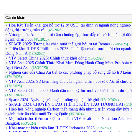
Các tin khác :
Hoa Kỳ: Triển khai gói hỗ trợ 12 tỷ USD, tái định vị ngành nông nghiệp 
động thị trường toàn cầu
(4/2/2026)
Vương quốc Anh: Tiến tới cấm chuồng ép, thúc đẩy cải cách phúc lợi độn
ngành chăn nuôi
(4/2/2026)
SPACE 2025: Tương lai chăn nuôi thế giới hội tụ tại Rennes
(25/9/2025)
Triển lãm ILDEX Philippines 2025: Thiết lập chuẩn mực mới cho ngành
Đông Nam Á
(13/8/2025)
VIV Select China 2025: Chính thức khởi động
(16/6/2025)
VIV Asia 2025 Chính Thức Khai Mạc, Đồng Hành Cùng Meat Pro Asia v
Agri Next Asia
(13/3/2025)
Nghiên cứu của Châu Âu tiết lộ các phương pháp bổ sung để hỗ trợ kiểm
(17/1/2025)
VIV Asia 2025: Sự kiện hàng đầu của ngành chăn nuôi sẽ được tổ chức v
(17/1/2025)
VIV Select China 2024: Đánh dấu mốc kỷ lục mới về khách tham dự quố
(12/10/2024)
Space 2024: Ngày hội của ngành nông nghiệp thế giới
(12/10/2024)
SPACE 2024: CHUYỂN GIAO THẾ HỆ KIẾN TẠO TƯƠNG LAI
(5/10
Hiệp hội Nông nghiệp Carbon thấp mang đến những triển vọng đầy hứa 
ngành thức ăn chăn nuôi Trung Quốc
(3/7/2024)
Một tuần trước thềm sự kiện triển lãm VIV Health and Nutrition Asia 202
Bangkok
(6/3/2024)
Khai mạc sự kiện triển lãm ILDEX Indonesia 2023
(20/9/2023)