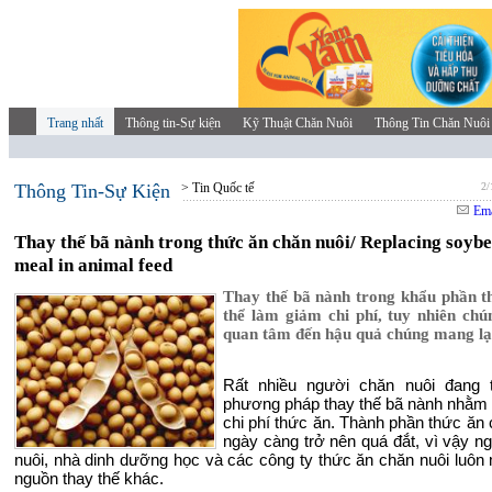
Trang nhất
Thông tin-Sự kiện
Kỹ Thuật Chăn Nuôi
Thông Tin Chăn Nuôi
Thông Tin-Sự Kiện
> Tin Quốc tế
2/
Ema
Thay thế bã nành trong thức ăn chăn nuôi/ Replacing soyb
meal in animal feed
Thay thế bã nành trong khẩu phần t
thể làm giảm chi phí, tuy nhiên chú
quan tâm đến hậu quả chúng mang lạ
Rất nhiều người chăn nuôi đang 
phương pháp thay thế bã nành nhằm
chi phí thức ăn. Thành phần thức ăn 
ngày càng trở nên quá đắt, vì vậy n
nuôi, nhà dinh dưỡng học và các công ty thức ăn chăn nuôi luôn
nguồn thay thế khác.