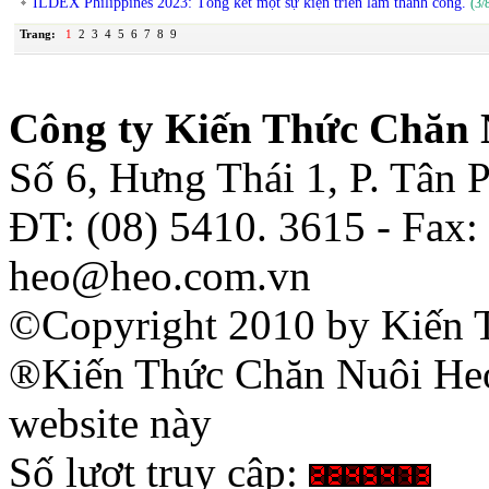
ILDEX Philippines 2023: Tổng kết một sự kiện triển lãm thành công.
(3/
Trang:
1
2
3
4
5
6
7
8
9
Công ty Kiến Thức Chăn 
Số 6, Hưng Thái 1, P. Tân
ĐT: (08) 5410. 3615 - Fax:
heo@heo.com.vn
©Copyright 2010 by Kiến 
®Kiến Thức Chăn Nuôi Heo 
website này
Số lượt truy cập: