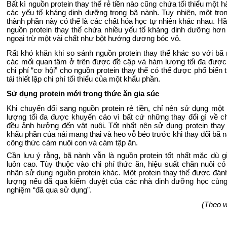
Bất kì nguồn protein thay thế rẻ tiền nào cũng chứa tối thiểu một
các yếu tố kháng dinh dưỡng trong bã nành. Tuy nhiên, một tro
thành phần này có thể là các chất hóa học tự nhiên khác nhau. Hầ
nguồn protein thay thế chứa nhiều yếu tố kháng dinh dưỡng hơn
ngoại trừ một vài chất như bột hướng dương bóc vỏ.
Rất khó khăn khi so sánh nguồn protein thay thế khác so với bã 
các mối quan tâm ở trên được đề cập và hàm lượng tối đa được
chi phí “cơ hội” cho nguồn protein thay thế có thể được phổ biến 
tái thiết lập chi phí tối thiểu của một khẩu phần.
Sử dụng protein mới trong thức ăn gia súc
Khi chuyển đổi sang nguồn protein rẻ tiền, chỉ nên sử dụng mộ
lượng tối đa được khuyến cáo vì bất cứ những thay đổi gì về c
đều ảnh hưởng đến vật nuôi. Tốt nhất nên sử dụng protein thay 
khẩu phần của nái mang thai và heo vỗ béo trước khi thay đổi bã n
công thức cám nuôi con và cám tập ăn.
Cần lưu ý rằng, bã nành vẫn là nguồn protein tốt nhất mặc dù g
luôn cao. Tùy thuộc vào chi phí thức ăn, hiệu suất chăn nuôi có
nhận sử dụng nguồn protein khác. Một protein thay thế được đánh
lượng nếu đã qua kiểm duyệt của các nhà dinh dưỡng học cùng
nghiệm “đã qua sử dụng”.
(Theo w