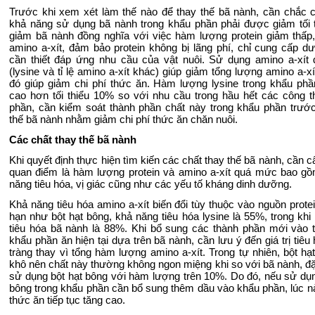
Trước khi xem xét làm thế nào để thay thế bã nành, cần chắc 
khả năng sử dụng bã nành trong khẩu phần phải được giảm tối t
giảm bã nành đồng nghĩa với việc hàm lượng protein giảm thấp
amino a-xít, đảm bảo protein không bị lãng phí, chỉ cung cấp d
cần thiết đáp ứng nhu cầu của vật nuôi. Sử dụng amino a-xít
(lysine và tỉ lệ amino a-xít khác) giúp giảm tổng lượng amino a-x
đó giúp giảm chi phí thức ăn. Hàm lượng lysine trong khẩu ph
cao hơn tối thiểu 10% so với nhu cầu trong hầu hết các công 
phần, cần kiểm soát thành phần chất này trong khẩu phần trước
thế bã nành nhằm giảm chi phí thức ăn chăn nuôi.
Các chất thay thế bã nành
Khi quyết định thực hiện tìm kiến các chất thay thế bã nành, cần 
quan điểm là hàm lượng protein và amino a-xít quá mức bao g
năng tiêu hóa, vị giác cũng như các yếu tố kháng dinh dưỡng.
Khả năng tiêu hóa amino a-xít biến đổi tùy thuộc vào nguồn prote
hạn như bột hạt bông, khả năng tiêu hóa lysine là 55%, trong khi
tiêu hóa bã nành là 88%. Khi bổ sung các thành phần mới vào 
khẩu phần ăn hiện tại dựa trên bã nành, cần lưu ý đến giá trị tiêu
tràng thay vì tổng hàm lượng amino a-xít. Trong tự nhiên, bột hạt
khô nên chất này thường không ngon miệng khi so với bã nành, đặc
sử dụng bột hạt bông với hàm lượng trên 10%. Do đó, nếu sử dụn
bông trong khẩu phần cần bổ sung thêm dầu vào khẩu phần, lúc nà
thức ăn tiếp tục tăng cao.