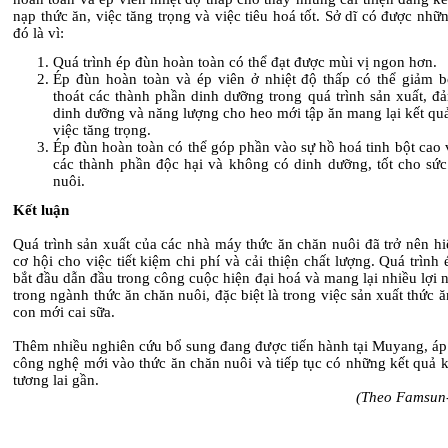
nạp thức ăn, việc tăng trọng và việc tiêu hoá tốt. Sở dĩ có được nhữ
đó là vì:
Quá trình ép đùn hoàn toàn có thể đạt được mùi vị ngon hơn.
Ép đùn hoàn toàn và ép viên ở nhiệt độ thấp có thể giảm bớ
thoát các thành phần dinh dưỡng trong quá trình sản xuất, đ
dinh dưỡng và năng lượng cho heo mới tập ăn mang lại kết quả
việc tăng trọng.
Ép đùn hoàn toàn có thể góp phần vào sự hồ hoá tinh bột cao v
các thành phần độc hại và không có dinh dưỡng, tốt cho sức
nuôi.
Kết luận
Quá trình sản xuất của các nhà máy thức ăn chăn nuôi đã trở nên hi
cơ hội cho việc tiết kiệm chi phí và cải thiện chất lượng. Quá trình
bắt đầu dẫn đầu trong công cuộc hiện đại hoá và mang lại nhiều lợi
trong ngành thức ăn chăn nuôi, đặc biệt là trong việc sản xuất thức 
con mới cai sữa.
Thêm nhiều nghiên cứu bổ sung đang được tiến hành tại Muyang, áp
công nghệ mới vào thức ăn chăn nuôi và tiếp tục có những kết quả 
tương lai gần.
(Theo Famsun