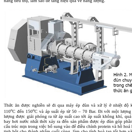
năng tiêu thụ, làm sao để tăng hiệu quả về năng lượng.
Thức ăn được nghiền sẽ đi qua máy ép đùn và xử lý ở nhiệt độ 
o
o
110
C đến 150
C và áp suất ép từ 50 – 70 Bar. Đi với một lượng
lượng được giải phóng ra từ áp suất cao tới áp suất không khí, quá
bay hơi nước nhất thời xảy ra đến sản phẩm được ép đùn góp phầ
cấu trúc mịn trong việc bổ sung vào để điều chỉnh protein và hồ hoá
tinh bột cho thành phẩm cuối cùng, làm cho tính hoà tan tốt hơn và