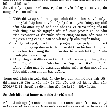
hiệu quả hiệu suất.
So với máy expander và máy ép đùn truyền thống thì máy ép đ
dụng có các ưu điểm sau:
Nhiệt độ và áp suất trong quá trình thì cao hơn so với máy 
nhưng lại thấp hơn so với máy ép đùn truyền thống, tuy nhi
đảm bảo được sự hồ hoá tinh bột cao và sự vô trùng của t
cuối cùng cho các nguyên liêu thô chứa protein khi so sán
trình expander và sản phẩm đầu ra cũng cao hơn, bên cạnh đó
thụ điện năng cũng ít hơn so với máy ép đùn truyền thống.
Cấu tạo vít ép đặc biệt cho phép nguyên liệu xử lý chín theo
vít trong máy ép đùn mới, đảm bảo được sự hồ hoá đồng đều
ăn và loại trừ những thành phần độc tố bị ảnh hưởng bởi nhi
thành phẩm cuối cùng.
Tăng năng suất đầu ra và kéo dài tuổi thọ của phụ tùng thay
đó chứng tỏ chi phí dành cho phụ tùng thay thế của máy é
tương tự như máy ép expander, nhưng máy ép đùn mới có thể 
được nhiều hơn chi phí bảo dưỡng.
Trong quá trình sản xuất thức ăn cho heo con, khi hồ hoá tinh bột
thì năng suất đầu ra của máy ép đùn đặc biệt với lượng điện năng
250kW là 12 tấn/giờ và điện năng tiêu thụ là 18 – 19kw.h/tấn.
So sánh hiệu quả lượng nạp thức ăn chăn nuôi
Kết quả thử nghiệm thức ăn cho heo con được sản xuất từ dây chuy
hoàn toàn và ép viên nhiệt độ thấp cho thấy những cải thiện đáng k