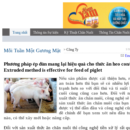
Trang nhất
Thông tin-Sự kiện
Kỹ Thuật Chăn Nuôi
Thông Tin Chăn Nuôi
Mỗi Tuần Một Gương Mặt
> Công Ty
1/1
Ema
Phương pháp ép đùn mang lại hiệu quả cho thức ăn heo con
Extruded method is effective for feed of piglet
Nếu sản phẩm được cải thiện hơn, 
an toàn hơn thì bạn sẽ có nhiều lợi
trạnh hơn so với đối thủ và tỉ suất 
cuối cùng cũng cao hơn. Đối với 
xuất thức ăn chăn nuôi, công nghệ sẽ
sản xuất thức ăn chăn nuôi của bạn
được vị thế dẫn đầu và công nghệ cũ
đề chính để bạn xem xét nên đầu t
nào, có thể xây mới hoặc nâng cấp.
Đối với sản xuất thức ăn chăn nuôi thì công nghệ tiền xử lý rất q