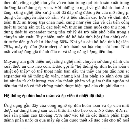
theo đó, công nghệ chủ yếu và cơ bản trong qui trình sản xuất tro
thường là sử dụng ép viên. Với những lo ngại về giá thành thức ăn
tăng, công nghệ tiền xử lý mới đã đáp ứng được yêu cầu mở rộng p
dụng của nguyên liệu có sẵn. Và ở tiêu chuẩn cao hơn về dinh dư
toàn thức ăn trong trại chăn nuôi cũng như yêu cầu về cải tiến cô
thiết bị trong sản xuất, đặc biệt với thức ăn chăn nuôi cho thú non. 
dụng thiết bị expander trong tiền xử lý đã trở nên phổ biến trong
chuyền sản xuất. Tuy nhiên, mức độ hồ hóa tinh bột (làm chín) của
từ trước đến giờ chỉ ở khoảng 60%. Khi yêu cầu hồ hóa tinh bột lê
75%, máy ép đùn (Extruder) sẽ trở thành sự lựa chọn tốt hơn. Như
mặt với sự tăng giá thành đầu ra và tăng năng lượng tiêu thụ.
Muyang xin giới thiệu một công nghệ mới chuyên sử dụng dành cho
xuất thức ăn cho heo con. Được gọi là “hệ thống ép đùn hoàn toàn 
nhiệt độ thấp” có thể thoạt nhìn ban đầu thì thấy chi phí đắc hơn 
expander và hệ thống ép viên, nhưng khi làm phép so sánh đơn giả
lợi nhuận từ chất lượng cao của thành phẩm và giảm thiểu nguồn n
tiêu thụ thì nó có thể chứng minh được hiệu quá của chi phí đầu tư.
Hệ thống ép đùn hoàn toàn và ép viên ở nhiệt độ thấp
Ứng dụng gần đây của công nghệ ép đùn hoàn toàn và ép viên nhiệ
được sử dụng trong sản xuất thức ăn cho heo con. Nó được đưa ra 
hoá sản phẩm cao khoảng 75% nhờ vào tất cả các thành phần (ngoạ
thành phần nhỏ) đi qua máy ép đùn được thiết kế đặc biệt cho hồ hoá