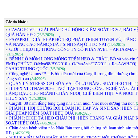
Các tin khác :
CAVAC PCV2 – GIẢI PHÁP CHỦ ĐỘNG KIỂM SOÁT PCV2, BẢO V
QUẢ ĐÀN HEO
(23/6/2026)
PAYAPRO – GIẢI PHÁP HỖ TRỢ PHÁT TRIỂN TUYẾN VÚ, TĂNG 
VÀ NÂNG CAO NĂNG SUẤT SINH SẢN Ở HEO NÁI
(22/6/2026)
GIỚI THIỆU HỆ THỐNG CÔNG TY CỔ PHẦN AVET – APHARMA –
(21/5/2026)
BỆNH LỞ MỒM LONG MÓNG TRÊN HEO & TRÂU, BÒ và vắc-xin 
FMD (CHỦNG O/Mya98/BY/2010 + O/PanAsia/TZ/2011 + Re-A/WH/09) 
CAHIC-TRUNG QUỐC
(5/5/2026)
Công nghệ Utmost™ – Bước tiến mới của Cargill trong dinh dưỡng cho h
năng suất cao
(8/4/2026)
QUẢN LÝ STRESS CAI SỮA VÀ TỐI ƯU NĂNG SUẤT HEO THỊT
ILDEX VIETNAM 2026 – NƠI TẬP TRUNG CÔNG NGHỆ VÀ GIẢI 
HÀNG ĐẦU CHO NGÀNH CHĂN NUÔI, CHẾ BIẾN THỊT VÀ NUÔI 
THUỶ SẢN
(17/2/2026)
Cargill: 30 năm đồng lòng cùng nhà chăn nuôi Việt nuôi dưỡng thú non
(
PHẦN II: HỘI CHỨNG RỐI LOẠN HÔ HẤP VÀ SINH SẢN: HIỆN 
GIẢI PHÁP KIỂM SOÁT HIỆU QUẢ
(8/8/2025)
PHẦN I: DỊCH TẢ HEO CHÂU PHI: HIỆN TRẠNG VÀ GIẢI PHÁP 
SOÁT HIỆU QUẢ
(4/8/2025)
Chẩn đoán bệnh viêm não Nhật Bản trong hội chứng rối loạn sinh sản trê
III)
(14/7/2025)
VIRUS VIÊM NÃO NHẬT BẢN (VNNB) TRONG HỘI CHỨNG RỐI 