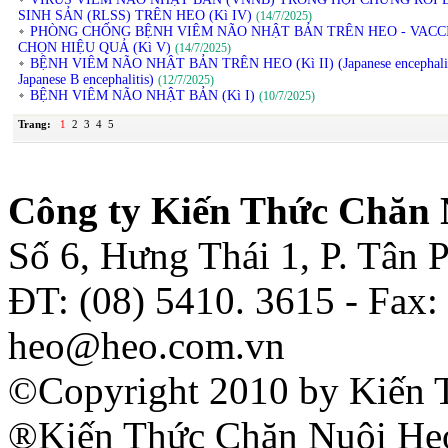
SINH SẢN (RLSS) TRÊN HEO (Kì IV)
(14/7/2025)
PHÒNG CHỐNG BỆNH VIÊM NÃO NHẬT BẢN TRÊN HEO - VACC
CHỌN HIỆU QUẢ (Kì V)
(14/7/2025)
BỆNH VIÊM NÃO NHẬT BẢN TRÊN HEO (Kì II) (Japanese encephalit
Japanese B encephalitis)
(12/7/2025)
BỆNH VIÊM NÃO NHẬT BẢN (Kì I)
(10/7/2025)
Trang:
1
2
3
4
5
Công ty Kiến Thức Chăn 
Số 6, Hưng Thái 1, P. Tân
ĐT: (08) 5410. 3615 - Fax:
heo@heo.com.vn
©Copyright 2010 by Kiến 
®Kiến Thức Chăn Nuôi Heo 