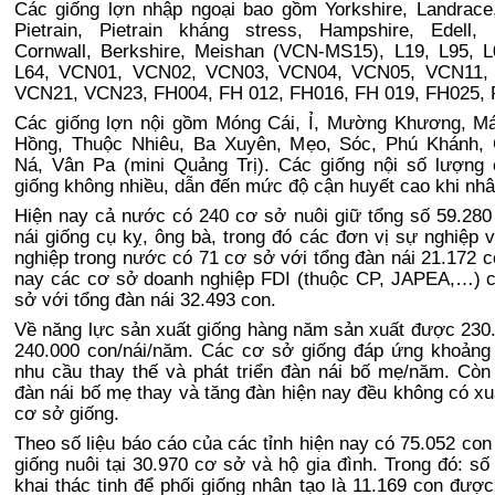
Các giống lợn nhập ngoại bao gồm Yorkshire, Landrace
Pietrain, Pietrain kháng stress, Hampshire, Edell, 
Cornwall, Berkshire, Meishan (VCN-MS15), L19, L95, L
L64, VCN01, VCN02, VCN03, VCN04, VCN05, VCN11,
VCN21, VCN23, FH004, FH 012, FH016, FH 019, FH025, 
Các giống lợn nội gồm Móng Cái, Ỉ, Mường Khương, M
Hồng, Thuộc Nhiêu, Ba Xuyên, Mẹo, Sóc, Phú Khánh, 
Ná, Vân Pa (mini Quảng Trị). Các giống nội số lượng
giống không nhiều, dẫn đến mức độ cận huyết cao khi nhâ
Hiện nay cả nước có 240 cơ sở nuôi giữ tổng số 59.280
nái giống cụ kỵ, ông bà, trong đó các đơn vị sự nghiệp 
nghiệp trong nước có 71 cơ sở với tổng đàn nái 21.172 c
nay các cơ sở doanh nghiệp FDI (thuộc CP, JAPEA,…) 
sở với tổng đàn nái 32.493 con.
Về năng lực sản xuất giống hàng năm sản xuất được 230
240.000 con/nái/năm. Các cơ sở giống đáp ứng khoản
nhu cầu thay thế và phát triển đàn nái bố mẹ/năm. Cò
đàn nái bố mẹ thay và tăng đàn hiện nay đều không có xu
cơ sở giống.
Theo số liệu báo cáo của các tỉnh hiện nay có 75.052 con
giống nuôi tại 30.970 cơ sở và hộ gia đình. Trong đó: số
khai thác tinh để phối giống nhân tạo là 11.169 con được 