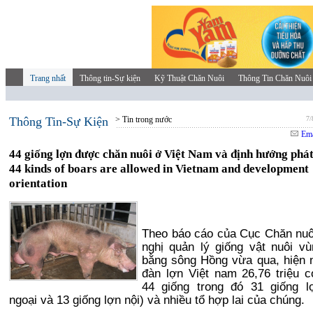
Trang nhất
Thông tin-Sự kiện
Kỹ Thuật Chăn Nuôi
Thông Tin Chăn Nuôi
Thông Tin-Sự Kiện
> Tin trong nước
7/
Ema
44 giống lợn được chăn nuôi ở Việt Nam và định hướng phát 
44 kinds of boars are allowed in Vietnam and development
orientation
Theo báo cáo của Cục Chăn nuôi
nghị quản lý giống vật nuôi v
bằng sông Hồng vừa qua, hiện 
đàn lợn Việt nam 26,76 triệu 
44 giống trong đó 31 giống l
ngoại và 13 giống lợn nội) và nhiều tổ hợp lai của chúng.