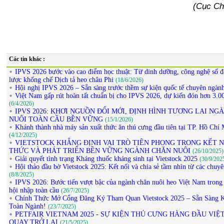
(Cục Ch
Các tin khác :
IPVS 2026 bước vào cao điểm học thuật: Từ dinh dưỡng, công nghệ số đ
lược khống chế Dịch tả heo châu Phi
(18/6/2026)
Hội nghị IPVS 2026 – Sẵn sàng trước thềm sự kiện quốc tế chuyên ngàn
Việt Nam gấp rút hoàn tất chuẩn bị cho IPVS 2026, dự kiến đón hơn 3.00
(6/4/2026)
IPVS 2026: KHƠI NGUỒN ĐỔI MỚI, ĐỊNH HÌNH TƯƠNG LAI NG
NUÔI TOÀN CẦU BỀN VỮNG
(15/1/2026)
Khánh thành nhà máy sản xuất thức ăn thú cưng đầu tiên tại TP. Hồ Chí
(4/12/2025)
VIETSTOCK KHẲNG ĐỊNH VAI TRÒ TIÊN PHONG TRONG KẾT N
THỨC VÀ PHÁT TRIỂN BỀN VỮNG NGÀNH CHĂN NUÔI
(26/10/2025)
Giải quyết tình trạng Kháng thuốc kháng sinh tại Vietstock 2025
(30/9/202
Hội thảo đầu bờ Vietstock 2025: Kết nối và chia sẻ tầm nhìn từ các chuyê
(8/8/2025)
IPVS 2026: Bước tiến vượt bậc của ngành chăn nuôi heo Việt Nam trong 
hội nhập toàn cầu
(26/7/2025)
Chính Thức Mở Cổng Đăng Ký Tham Quan Vietstock 2025 – Sẵn Sàng K
Toàn Ngành!
(23/7/2025)
PETFAIR VIETNAM 2025 - SỰ KIỆN THÚ CƯNG HÀNG ĐẦU VIỆ
QUAY TRỞ LẠI
(21/5/2025)