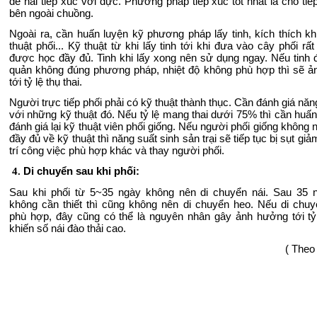
để nái tiếp xúc với đực. Phương pháp tiếp xúc tốt nhất là cho tiế
bên ngoài chuồng.
Ngoài ra, cần huấn luyện kỹ phương pháp lấy tinh, kích thích khi
thuật phối... Kỹ thuật từ khi lấy tinh tới khi đưa vào cây phối rấ
được học đầy đủ. Tinh khi lấy xong nên sử dụng ngay. Nếu tinh
quản không đúng phương pháp, nhiệt độ không phù hợp thì sẽ 
tới tỷ lệ thụ thai.
Người trực tiếp phối phải có kỹ thuật thành thục. Cần đánh giá năn
với những kỹ thuật đó. Nếu tỷ lệ mang thai dưới 75% thì cần huấn
đánh giá lại kỹ thuật viên phối giống. Nếu người phối giống không
đầy đủ về kỹ thuật thì năng suất sinh sản trại sẽ tiếp tục bị sụt gi
trí công việc phù hợp khác và thay người phối.
.
Di chuyển sau khi phối:
4.
Sau khi phối từ 5~35 ngày không nên di chuyển nái. Sau 35 
không cần thiết thì cũng không nên di chuyển heo. Nếu di chu
phù hợp, đây
cũng có thể là nguyên nhân gây ảnh hưởng tới tỷ
khiến số nái đào thải cao.
( The