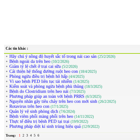
Các tin khác :
Hãy chú ý nồng độ huyết sắc tố trong nái cao sản
(25/2/2026)
Bệnh ngoài da trên heo
(10/2/2026)
Giảm tỷ lệ chết ở trại cai sữa
(5/2/2026)
Cải thiện hệ thống đường ruột heo con
(18/4/2025)
Phòng ngừa điều trị bệnh hô hấp
(4/4/2025)
Vì sao bệnh PED liên tục tái nhiễm
(1/4/2025)
Kiểm soát và phòng ngừa bệnh phù thủng
(18/3/2025)
Bệnh do Clostridium trên heo nái
(7/3/2025)
Phương pháp giúp an toàn với bệnh PRRS
(6/3/2025)
Nguyên nhân gây tiêu chảy trên heo con mới sinh
(26/2/2025)
Rotavirus trên heo con
(17/1/2025)
Quản lý vệ sinh phòng dịch
(7/6/2024)
Bệnh viêm phổi màng phổi trên heo
(14/11/2022)
Thực tế điều trị bệnh PED tại trại
(19/9/2022)
Phương pháp diệt kí sinh trùng hiệu quả
(12/9/2022)
Trang:
1
2
3
4
5
6