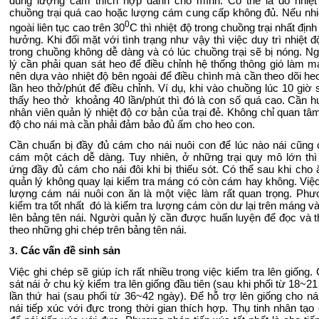
đúng lượng cám thích hợp dành cho mình. Có thể là do nhiệt
chuồng trại quá cao hoặc lượng cám cung cấp không đủ. Nếu nhi
0
ngoài liên tục cao trên 30
C thì nhiệt độ trong chuồng trại nhất định
hưởng. Khi đối mặt với tình trạng như vậy thì việc duy trì nhiệt 
trong chuồng không dễ dàng và có lúc chuồng trại sẽ bị nóng. N
lý cần phải quan sát heo để điều chỉnh hệ thống thông gió làm m
nên dựa vào nhiệt độ bên ngoài để điều chình mà cần theo dõi heo
lần heo thở/phút để điều chỉnh. Ví dụ, khi vào chuồng lúc 10 giờ 
thấy heo thở khoảng 40 lần/phút thì đó là con số quá cao. Cần h
nhân viên quản lý nhiệt độ cơ bản của trại đẻ. Không chỉ quan tâm
độ cho nái mà cần phải đảm bảo đủ ấm cho heo con.
Cần chuẩn bị đầy đủ cám cho nái nuôi con để lúc nào nái cũng 
cám một cách dễ dàng. Tuy nhiên, ở những trại quy mô lớn thì
ứng đầy đủ cám cho nái đôi khi bị thiếu sót. Có thể sau khi cho 
quản lý không quay lại kiểm tra máng có còn cám hay không. Việc
lượng cám nái nuôi con ăn là một việc làm rất quan trọng. Ph
kiểm tra tốt nhất đó là kiểm tra lượng cám còn dư lại trên máng v
lên bảng tên nái. Người quản lý cần được huấn luyện để đọc và 
theo những ghi chép trên bảng tên nái.
.
Các vấn đề sinh sản
3.
Việc ghi chép sẽ giúp ích rất nhiều trong việc kiểm tra lên giống
sát nái ở chu kỳ kiểm tra lên giống đầu tiên (sau khi phối từ 18~2
lần thứ hai (sau phối từ 36~42 ngày). Để hỗ trợ lên giống cho ná
nái tiếp xúc với đực trong thời gian thích hợp. Thụ tinh nhân tạo