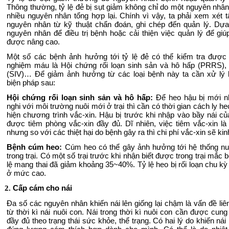
Thông thường, tỷ lệ đẻ bị sụt giảm không chỉ do một nguyên nhân
nhiều nguyên nhân tổng hợp lại. Chính vì vậy, ta phải xem xét t
nguyên nhân từ kỹ thuật chẩn đoán, ghi chép đến quản lý. Dự
nguyên nhân để điều trị bệnh hoặc cải thiện việc quản lý để giúp
được nâng cao.
Một số các bệnh ảnh hưởng tới tỷ lệ đẻ có thể kiểm tra được
nghiệm máu là Hội chứng rối loạn sinh sản và hô hấp (PRRS)
(SIV)… Để giảm ảnh hưởng từ các loại bệnh này ta cần xử lý
biện pháp sau:
Hội chứng rối loạn sinh sản và hô hấp:
Để
heo hậu bị mới n
nghi với môi trường nuôi mới ở trại thì cần có thời gian cách ly h
hiện chương trình vắc-xin. Hậu bị trước khi nhập vào bầy nái của
được tiêm phòng vắc-xin đầy đủ. Dĩ nhiên, việc tiêm vắc-xin là
nhưng so với các thiệt hại do bệnh gây ra thì chi phí vắc-xin sẽ kin
Bệnh cúm heo:
Cúm heo có thể gây ảnh hưởng tới hệ thống n
trong trại. Có một số trại trước khi nhận biết được trong trại mắc b
lệ mang thai đã giảm khoảng 35~40%. Tỷ lệ heo bị rối loạn chu kỳ 
ở mức cao.
.
Cấp cám cho nái
2.
Đa số các nguyên nhân khiến nái lên giống lại chậm là vấn đề liê
từ thời kì nái nuôi con. Nái trong thời kì nuôi con cần được cun
đầy đủ theo trạng thái sức khỏe, thể trạng. Có hai lý do khiến ná