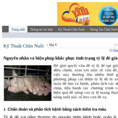
Trang nhất
Thông tin-Sự kiện
Kỹ Thuật Chăn Nuôi
Thông Tin Chăn Nuôi
Kỹ Thuật Chăn Nuôi
> Thú Y
25/
Ema
Nguyên nhân và biện pháp khắc phục tình trạng tỷ lệ đẻ gi
Để giải quyết vấn đề tỷ lệ đẻ sụt gi
điều chỉnh, xem xét một số vấn đề
việc này thường tốn nhiều thời g
phương pháp cải thiện tỷ lệ đẻ là x
máu để tìm ra bệnh, phân tích các dữ
chép, tiến hành các chương trình v
hiệu quả để nâng cao tỷ lệ mang thai,
năng suất nái, số heo con đẻ ra.
.
Chẩn đoán và phân tích bệnh bằng cách kiểm tra máu
1.
Tỷ lệ đẻ sụt giảm thường do nguyên nhân bệnh hoặc quản lý 