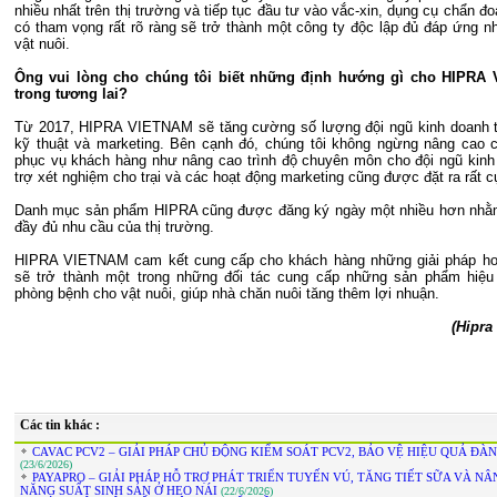
nhiều nhất trên thị trường và tiếp tục đầu tư vào vắc-xin, dụng cụ chẩn 
có tham vọng rất rõ ràng sẽ trở thành một công ty độc lập đủ đáp ứng n
vật nuôi.
Ông vui lòng cho chúng tôi biết những định hướng gì cho HIPRA
trong tương lai?
Từ 2017, HIPRA VIETNAM sẽ tăng cường số lượng đội ngũ kinh doanh t
kỹ thuật và marketing. Bên cạnh đó, chúng tôi không ngừng nâng cao 
phục vụ khách hàng như nâng cao trình độ chuyên môn cho đội ngũ kinh
trợ xét nghiệm cho trại và các hoạt động marketing cũng được đặt ra rất c
Danh mục sản phẩm HIPRA cũng được đăng ký ngày một nhiều hơn nhằ
đầy đủ nhu cầu của thị trường.
HIPRA VIETNAM cam kết cung cấp cho khách hàng những giải pháp ho
sẽ trở thành một trong những đối tác cung cấp những sản phẩm hiệu
phòng bệnh cho vật nuôi, giúp nhà chăn nuôi tăng thêm lợi nhuận.
(Hipra
Các tin khác :
CAVAC PCV2 – GIẢI PHÁP CHỦ ĐỘNG KIỂM SOÁT PCV2, BẢO VỆ HIỆU QUẢ ĐÀ
(23/6/2026)
PAYAPRO – GIẢI PHÁP HỖ TRỢ PHÁT TRIỂN TUYẾN VÚ, TĂNG TIẾT SỮA VÀ N
NĂNG SUẤT SINH SẢN Ở HEO NÁI
(22/6/2026)