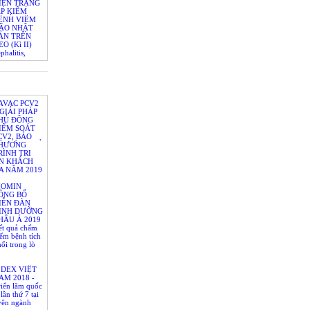
IỆN TRẠNG
ÁP KIỂM
QUẢ
ỆNH VIÊM
ÃO NHẬT
ẢN TRÊN
EO (Kì II)
phalitis,
ephalitis)
AVAC PCV2
 GIẢI PHÁP
HỦ ĐỘNG
IỂM SOÁT
CV2, BẢO
Ệ HIỆU QUẢ
HƯƠNG
ÀN HEO
RÌNH TRI
N KHÁCH
A NĂM 2019
IOMIN
ÔNG BỐ
IỄN ĐÀN
INH DƯỠNG
HÂU Á 2019
ết quả chấm
ểm bệnh tích
ổi trong lò
LDEX VIỆT
AM 2018 -
riển lãm quốc
 lần thứ 7 tại
yên ngành