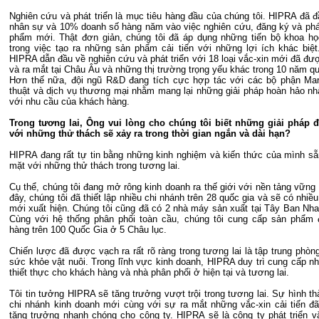
Nghiên cứu và phát triển là mục tiêu hàng đầu của chúng tôi. HIPRA đã 
nhân sự và 10% doanh số hàng năm vào việc nghiên cứu, đăng ký và phát
phẩm mới. Thật đơn giản, chúng tôi đã áp dụng những tiến bộ khoa họ
trong việc tạo ra những sản phẩm cải tiến với những lợi ích khác biệt
HIPRA dẫn đầu về nghiên cứu và phát triển với 18 loại vắc-xin mới đã đư
và ra mắt tại Châu Âu và những thị trường trọng yếu khác trong 10 năm qu
Hơn thế nữa, đội ngũ R&D đang tích cực hợp tác với các bộ phận Mar
thuật và dịch vụ thương mại nhằm mang lại những giải pháp hoàn hảo nh
với nhu cầu của khách hàng.
Trong tương lai, Ông vui lòng cho chúng tôi biết những giải pháp 
với những thử thách sẽ xảy ra trong thời gian ngắn và dài hạn?
HIPRA đang rất tự tin bằng những kinh nghiệm và kiến thức của mình sẵ
mặt với những thử thách trong tương lai.
Cụ thể, chúng tôi đang mở rông kinh doanh ra thế giới với nền tảng vững
đây, chúng tôi đã thiết lập nhiều chi nhánh trên 28 quốc gia và sẽ có nhiề
mới xuất hiện. Chúng tôi cũng đã có 2 nhà máy sản xuất tại Tây Ban Nha 
Cùng với hệ thống phân phối toàn cầu, chúng tôi cung cấp sản phẩm
hàng trên 100 Quốc Gia ở 5 Châu lục.
Chiến lược đã được vạch ra rất rõ ràng trong tương lai là tập trung phòn
sức khỏe vật nuôi. Trong lĩnh vực kinh doanh, HIPRA duy trì cung cấp nhữ
thiết thực cho khách hàng và nhà phân phối ở hiện tại và tương lai.
Tôi tin tưởng HIPRA sẽ tăng trưởng vượt trội trong tương lai. Sự hình t
chi nhánh kinh doanh mới cùng với sự ra mắt những vắc-xin cải tiến đ
tăng trưởng nhanh chóng cho công ty. HIPRA sẽ là công ty phát triển v