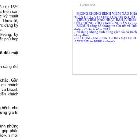
is effective for feed of
chăn nuôi, thú
piglet
sữa, chế biến t
đầu tư 16%
trồng thủy hải
 triển sản
- PHÒNG CHỐNG BỆNH VIÊM NÃO NH
c kỹ thuật
TRÊN HEO - VACCINE LỰA CHỌN HIỆU 
- VIRUS VIÊM NÃO NHẬT BẢN (VNNB)
. Thực tế,
V)
HỘI CHỨNG RỐI LOẠN SINH SẢN (RLSS
ợc đăng ký
- BIOMIN công bố thông tin Chi tiết về Di
HEO (Kì IV)
a.
dưỡng Châu Á năm 2017
- Sử dụng kháng sinh đúng cách và có trác
keting, kỹ
cộng đồng
- SỬ DỤNG ANIPIRIN TRONG ĐẠI DỊCH 
ất phù họp
ANIPIRIN in PRRS outbreak
để đối mặt
n sàng đối
 chắc. Gần
u chi nhánh
và Brazil.
 đến khách
g bệnh cho
ng giá trị
hành những
ã góp phần
ắc-xin mới