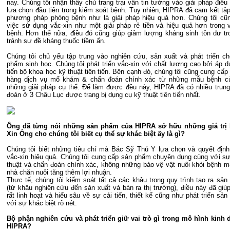
nay. Chúng tôi nhận thấy chủ trang trại vẫn tin tưởng vào giải pháp điều
lựa chọn đầu tiên trong kiểm soát bệnh. Tuy nhiên, HIPRA đã cam kết tập
phương pháp phòng bệnh như là giải pháp hiệu quả hơn. Chúng tôi cũ
việc sử dụng vắc-xin như một giải pháp rẻ tiền và hiệu quả hơn trong 
bệnh. Hơn thế nữa, điều đó cũng giúp giảm lượng kháng sinh tồn dư tro
tránh sự đề kháng thuốc tiềm ẩn.
Chúng tôi chủ yếu tập trung vào nghiên cứu, sản xuất và phát triển c
phẩm sinh học. Chúng tôi phát triển vắc-xin với chất lượng cao bởi áp 
tiến bộ khoa học kỹ thuật tiên tiến. Bên cạnh đó, chúng tôi cũng cung cấ
hàng dịch vụ mổ khám & chẩn đoán chính xác từ những mẫu bệnh của
những giải pháp cụ thể. Để làm được đều này, HIPRA đã có nhiều trun
đoán ở 3 Châu Lục được trang bị dụng cụ kỹ thuật tiên tiến nhất.
Ông đã từng nói những sản phẩm của HIPRA sở hữu những giá trị k
Xin Ông cho chúng tôi biết cụ thể sự khác biệt ấy là gì?
Chúng tôi biết những tiêu chí mà Bác Sỹ Thú Y lựa chọn và quyết địn
vắc-xin hiệu quả. Chúng tôi cung cấp sản phẩm chuyên dụng cùng với sự
thuật và chẩn đoán chính xác, không những bảo vệ vật nuôi khỏi bệnh m
nhà chăn nuôi tăng thêm lợi nhuận.
Thực tế, chúng tôi kiểm soát tất cả các khâu trong quy trình tạo ra sả
(từ khâu nghiên cứu đến sản xuất và bán ra thị trường), điều này đã giúp
rất linh hoạt và hiểu sâu về sự cải tiến, thiết kế cũng như phát triển s
với sự khác biệt rõ nét.
Bộ phận nghiên cứu và phát triển giữ vai trò gì trong mô hình kinh
HIPRA?