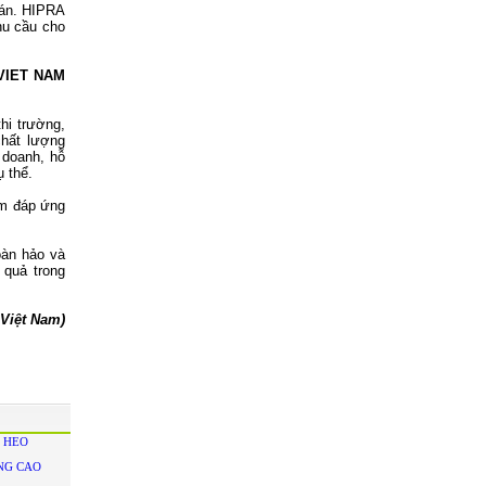
đoán. HIPRA
hu cầu cho
 VIET NAM
hi trường,
chất lượng
 doanh, hỗ
ụ thể.
m đáp ứng
àn hảo và
 quả trong
 Việt Nam)
N HEO
ÂNG CAO