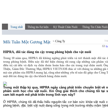
Trang nhất
Thông tin-Sự kiện
Kỹ Thuật Chăn Nuôi
Thông Tin Chăn Nuôi
Mỗi Tuần Một Gương Mặt
> Công Ty
7/1
Em
HIPRA, đối tác đáng tin cậy trong phòng bệnh cho vật nuôi
Trong 10 năm qua, HIPRA đã không ngừng phát triển và trở thành một đối tác đ
trong phòng bệnh. Điều này đã thể hiện chúng tôi cung cấp những sản phẩm vắc
điều trị cải tiến và dịch vụ chẩn đoán hoàn hảo cho các trang trại chăn nuôi. Ô
Thiện, Giám Đốc Thương Mại, HIPRA VIETNAM chia sẻ với chúng ta những giá tr
mà sản phẩm của HIPRA mang lại, cũng như những yếu tố nào đã giúp cho Công T
một đối tác đáng tin cậy cho khách hàng chăn nuôi.
Trong một thập kỷ qua, HIPRA ngày càng phát triển chuyên biệt về 
phẩm sinh học cho vật nuôi. Xin Ông giải thích cho chúng tôi tại 
cam kết mạnh mẽ phát triển trong lĩnh vực này?
Ở HIPRA, chúng tôi đã thấu hiểu nguyên tắc cơ bản sức khỏe vật nuôi 
phòng bệnh, đặc biệt vật nuôi đang sống trong môi trường nhiều mầm bện