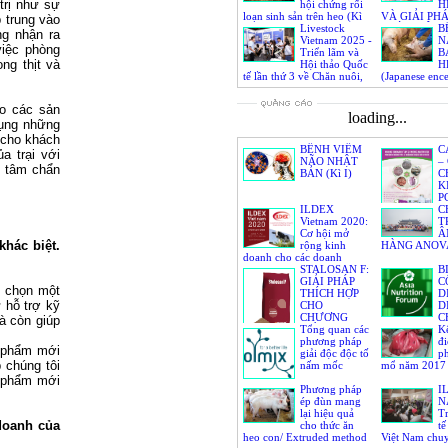
 trị như sự
hội chứng rối
H
loạn sinh sản trên heo (Kì
VÀ GIẢI PH
 trung vào
III)
Livestock
SOÁT HIỆU 
B
ng nhận ra
Vietnam 2025 -
N
việc phòng
Triển lãm và
B
ng thịt và
Hội thảo Quốc
H
tế lần thứ 3 về Chăn nuôi,
(Japanese ence
Thức ăn, Sức khỏe vật
Japanese B enc
nuôi, Sản xuất sữa và Chế
ho các sản
biến thịt
loading...
dụng những
p cho khách
BỆNH VIÊM
C
 trại với
NÃO NHẬT
–
g tâm chẩn
BẢN (Kì I)
C
K
P
ILDEX
V
C
Vietnam 2020:
Đ
T
Cơ hội mở
Â
hác biệt.
rộng kinh
HÀNG ANOV
doanh cho các doanh
nghiệp trong ngành chăn
STALOSAN F:
B
nuôi
GIẢI PHÁP
C
h chọn một
THÍCH HỢP
D
 hỗ trợ kỹ
CHO
D
CHƯƠNG
C
à còn giúp
TRÌNH
Tổng quan các
K
PHÒNG
phương pháp
đi
n phẩm mới
CHỐNG DỊCH TẢ HEO
giải độc độc tố
ph
 chúng tôi
CHÂU PHI (ASF)
nấm mốc
mổ năm 2017
ản phẩm mới
Phương pháp
I
ép đùn mang
N
lại hiệu quả
T
 doanh của
cho thức ăn
tế
heo con/ Extruded method
Việt Nam chu