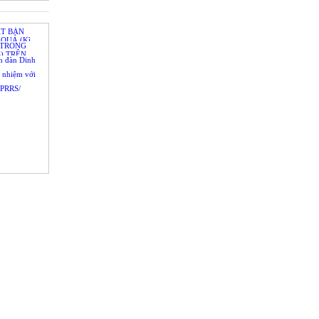
 y, ngành
hịt và nuôi
 sản
ẬT BẢN
QUẢ (Kì
 TRONG
) TRÊN
ễn đàn Dinh
h nhiệm với
PRRS/