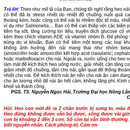
Trả lời:
Theo như mô tả của Bạn, chúng tôi nghĩ rằng heo ná
có thể đã bị stress nhiệt do nhiệt độ chuồng nuôi quá ca
thoáng kém, hoặc cũng có thể nái bị nhiễm độc tố máu, nhiễ
ví dụ như Salmonella… Bạn có thể can thiệp với các biện 
tiêm hạ sốt, tăng cường lợi tiểu, truyền dịch glucose có v
kèm theo chích vitamin ADE và vitamin nhóm B. Để phòng t
trùng do vi khuẩn, Bạn có thể tiêm một trong các loại kh
không ảnh hưởng đến nái mang thai như nhóm beta-
(amoxicillin hoặc amoxicillin kết hợp acid clavulanic; cephal
hoặc marbofloxacin cho nái. Ngoài ra, nước uống cho heo 
làm mát để kích thích heo uống nước, giải nhiệt, cần tăng 
giảm nhiệt độ chuồng, tắm cho nái, gắn quạt để thông thoán
nhiệt cho nái. Để kích thích nái ăn nên cho nái ăn cám dạn
cho ăn lượng nhỏ để nái ăn hết cám, không lãng phí. Kính 
khoẻ và thành công.
PGS. TS. Nguyễn Ngọc Hải, Trường Đại học Nông Lâ
C
Hỏi: Heo con mới đẻ ra 2 chân trước bị sưng to, màu 
Heo đứng không được vẫn bú được, sống được vài giờ
con bị khoảng 2 đến 3 con. Số còn lại vẫn bình thường.
biết nguyên nhân. Cách phòng-trị.
Cảm ơn