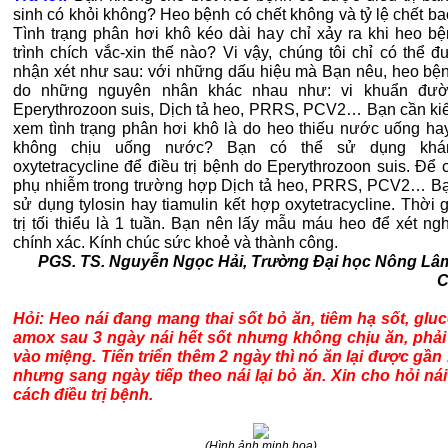
sinh có khỏi không? Heo bệnh có chết không và tỷ lệ chết b
Tình trạng phân hơi khô kéo dài hay chỉ xảy ra khi heo b
trình chích vắc-xin thế nào? Vi vậy, chúng tôi chỉ có thể đ
nhận xét như sau: với những dấu hiệu mà Bạn nêu, heo bện
do những nguyên nhân khác nhau như: vi khuẩn đư
Eperythrozoon suis, Dịch tả heo, PRRS, PCV2… Bạn cần kiểm
xem tình trạng phân hơi khô là do heo thiếu nước uống ha
không chịu uống nước? Bạn có thể sử dụng khá
oxytetracycline để điều trị bệnh do Eperythrozoon suis. Để 
phụ nhiễm trong trường hợp Dịch tả heo, PRRS, PCV2… Bạ
sử dụng tylosin hay tiamulin kết hợp oxytetracycline. Thời 
trị tối thiểu là 1 tuần. Bạn nên lấy mẫu máu heo để xét ng
chính xác. Kính chúc sức khoẻ và thành công.
PGS. TS. Nguyễn Ngọc Hải, Trường Đại học Nông Lâ
C
Hỏi: Heo nái đang mang thai sốt bỏ ăn, tiêm hạ sốt, gluc
amox sau 3 ngày nái hết sốt nhưng không chịu ăn, phả
vào miệng. Tiến triển thêm 2 ngày thì nó ăn lại được gần 
nhưng sang ngày tiếp theo nái lại bỏ ăn. Xin cho hỏi nái 
cách điều trị bệnh.
(Hình ảnh minh họa)