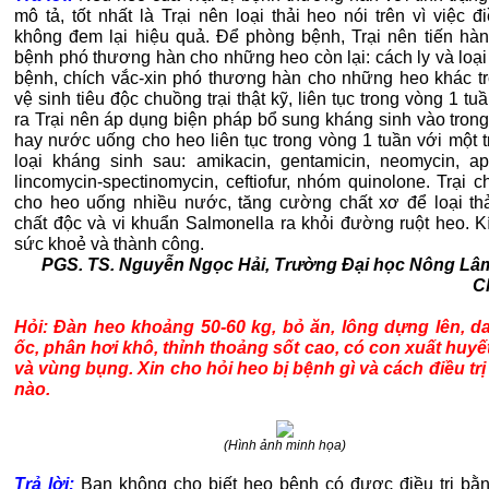
mô tả, tốt nhất là Trại nên loại thải heo nói trên vì việc đi
không đem lại hiệu quả. Để phòng bệnh, Trại nên tiến hà
bệnh phó thương hàn cho những heo còn lại: cách ly và loại
bệnh, chích vắc-xin phó thương hàn cho những heo khác tr
vệ sinh tiêu độc chuồng trại thật kỹ, liên tục trong vòng 1 tu
ra Trại nên áp dụng biện pháp bổ sung kháng sinh vào trong
hay nước uống cho heo liên tục trong vòng 1 tuần với một t
loại kháng sinh sau: amikacin, gentamicin, neomycin, ap
lincomycin-spectinomycin, ceftiofur, nhóm quinolone. Trại 
cho heo uống nhiều nước, tăng cường chất xơ để loại th
chất độc và vi khuẩn Salmonella ra khỏi đường ruột heo. K
sức khoẻ và thành công.
PGS. TS. Nguyễn Ngọc Hải, Trường Đại học Nông Lâ
C
Hỏi: Đàn heo khoảng 50-60 kg, bỏ ăn, lông dựng lên, da
ốc, phân hơi khô, thỉnh thoảng sốt cao, có con xuất huyế
và vùng bụng. Xin cho hỏi heo bị bệnh gì và cách điều trị
nào.
(Hình ảnh minh họa)
Trả lời:
Bạn không cho biết heo bệnh có được điều trị bằ