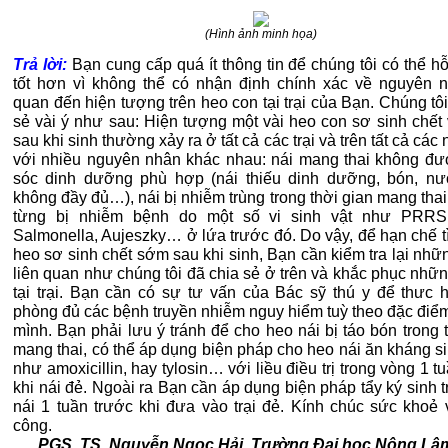
(Hình ảnh minh họa)
Trả lời:
Bạn cung cấp quá ít thông tin để chúng tôi có thể h
tốt hơn vì không thể có nhận định chính xác về nguyên n
quan đến hiện tượng trên heo con tại trại của Bạn. Chúng tôi
sẻ vài ý như sau: Hiện tượng một vài heo con sơ sinh chết 
sau khi sinh thường xảy ra ở tất cả các trại và trên tất cả các
với nhiều nguyên nhân khác nhau: nái mang thai không đ
sóc dinh dưỡng phù hợp (nái thiếu dinh dưỡng, bón, n
không đầy đủ…), nái bị nhiễm trùng trong thời gian mang tha
từng bị nhiễm bệnh do một số vi sinh vật như PRRS
Salmonella, Aujeszky… ở lứa trước đó. Do vậy, để hạn chế t
heo sơ sinh chết sớm sau khi sinh, Bạn cần kiểm tra lại nhữ
liên quan như chúng tôi đã chia sẻ ở trên và khắc phục nhữn
tại trại. Bạn cần có sự tư vấn của Bác sỹ thú y để thưc h
phòng đủ các bệnh truyền nhiễm nguy hiểm tuỳ theo đặc điểm
mình. Bạn phải lưu ý tránh để cho heo nái bị táo bón trong 
mang thai, có thể áp dụng biện pháp cho heo nái ăn kháng si
như amoxicillin, hay tylosin… với liều điều trị trong vòng 1 t
khi nái đẻ. Ngoài ra Bạn cần áp dụng biện pháp tẩy ký sinh 
nái 1 tuần trước khi đưa vào trại đẻ. Kính chúc sức khoẻ 
công.
PGS. TS. Nguyễn Ngọc Hải, Trường Đại học Nông Lâ