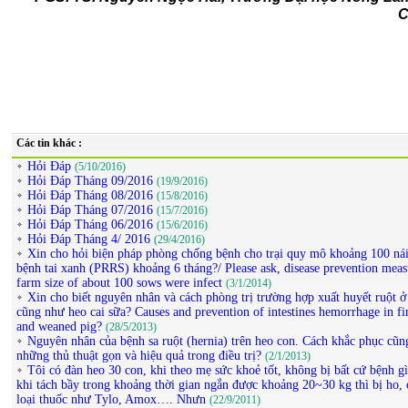
C
Các tin khác :
Hỏi Đáp
(5/10/2016)
Hỏi Đáp Tháng 09/2016
(19/9/2016)
Hỏi Đáp Tháng 08/2016
(15/8/2016)
Hỏi Đáp Tháng 07/2016
(15/7/2016)
Hỏi Đáp Tháng 06/2016
(15/6/2016)
Hỏi Đáp Tháng 4/ 2016
(29/4/2016)
Xin cho hỏi biện pháp phòng chống bệnh cho trại quy mô khoảng 100 ná
bệnh tai xanh (PRRS) khoảng 6 tháng?/ Please ask, disease prevention meas
farm size of about 100 sows were infect
(3/1/2014)
Xin cho biết nguyên nhân và cách phòng trị trường hợp xuất huyết ruột ở 
cũng như heo cai sữa? Causes and prevention of intestines hemorrhage in fi
and weaned pig?
(28/5/2013)
Nguyên nhân của bệnh sa ruột (hernia) trên heo con. Cách khắc phục cũn
những thủ thuật gọn và hiệu quả trong điều trị?
(2/1/2013)
Tôi có đàn heo 30 con, khi theo mẹ sức khoẻ tốt, không bị bất cứ bệnh g
khi tách bầy trong khoảng thời gian ngắn được khoảng 20~30 kg thì bị ho, 
loại thuốc như Tylo, Amox…. Nhưn
(22/9/2011)