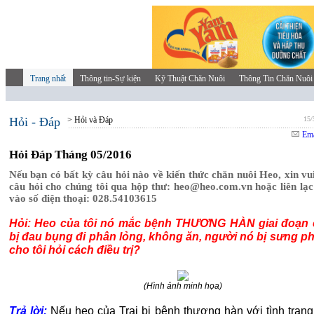
Trang nhất
Thông tin-Sự kiện
Kỹ Thuật Chăn Nuôi
Thông Tin Chăn Nuôi
Hỏi - Đáp
> Hỏi và Đáp
15/
Ema
Hỏi Đáp Tháng 05/2016
Nếu bạn có bất kỳ câu hỏi nào về kiến thức chăn nuôi Heo, xin vui
câu hỏi cho chúng tôi qua hộp thư: heo@heo.com.vn hoặc liên lạc 
vào số điện thoại: 028.54103615
Hỏi: Heo của tôi nó mắc bệnh THƯƠNG HÀN giai đoạn cu
bị đau bụng đi phân lỏng, không ăn, người nó bị sưng phù
cho tôi hỏi cách điều trị?
(Hình ảnh minh họa)
Trả lời:
Nếu heo của Trại bị bệnh thương hàn với tình trạng