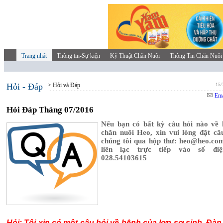
Trang nhất
Thông tin-Sự kiện
Kỹ Thuật Chăn Nuôi
Thông Tin Chăn Nuôi
Hỏi - Đáp
> Hỏi và Đáp
15/
Ema
Hỏi Đáp Tháng 07/2016
Nếu bạn có bất kỳ câu hỏi nào về 
chăn nuôi Heo, xin vui lòng đặt câ
chúng tôi qua hộp thư: heo@heo.co
liên lạc trực tiếp vào số điệ
028.54103615
Hỏi: Tôi xin có một câu hỏi về bệnh của lợn sơ sinh. Đàn