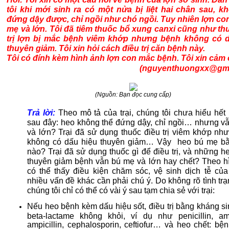
tôi khi mới sinh ra có một nửa bị liệt hai chân sau, k
đứng dậy được, chỉ ngồi như chó ngồi. Tuy nhiên lợn co
mẹ và lớn. Tôi đã tiêm thuốc bổ xung canxi cũng như th
trị lợn bị mắc bệnh viêm khớp nhưng bệnh không có 
thuyên giảm. Tôi xin hỏi cách điều trị căn bệnh này.
Tôi có đính kèm hình ảnh lợn con mắc bệnh. Tôi xin cảm
(nguyenthuongxx@gma
(Nguồn: Bạn đọc cung cấp)
Trả lời:
Theo mô tả của trại, chúng tôi chưa hiểu hết
sau đây: heo không thể đứng dậy, chỉ ngồi… nhưng v
và lớn? Trại đã sử dụng thuốc điều trị viêm khớp nh
không có dấu hiệu thuyên giảm… Vậy heo bú mẹ b
nào? Trại đã sử dụng thuốc gì để điều trị, và những 
thuyên giảm bệnh vẫn bú mẹ và lớn hay chết? Theo h
có thể thấy điều kiện chăm sóc, vệ sinh dịch tễ của 
nhiều vấn đề khác cần phải chú ý. Do không rõ tình tr
chúng tôi chỉ có thể có vài ý sau tạm chia sẻ với trại:
Nếu heo bệnh kèm dấu hiệu sốt, điều trị bằng kháng s
beta-lactame không khỏi, ví dụ như penicillin, amox
ampicillin, cephalosporin, ceftiofur… và heo chết: bệ