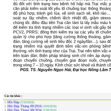
đủ đối với tình trạng heo bệnh hô hấp mà Trại mắc ph
cần phải kiểm soát tốt yếu tố chuồng trại: thông thoáng
độ phù hợp, tránh gió lùa, vệ sinh sạch sẽ, khô ráo…
soát sự lây nhiễm, chênh lệch nhiệt độ, giảm stre
chúng tôi, điều đầu tiên Trại cần làm là lấy mẫu máu
để kiểm tra tình trạng nhiễm các loại vi sinh vật gây 
PCV2, PRRS; đồng thời kiểm tra lại các yếu tố chuồng
quản lý cho phù hợp (tăng cường thông thoáng, gải
đàn, tăng cường vệ sinh tiêu độc 2 ngày/lần…), sau đó
trạng nhiễm mà quyết định tiêm vắc-xin phòng bện
thường, với tình trạng như của Trại, Trại nên tiêm vắc
trên toàn đàn. Biện pháp kháng sinh chỉ nên áp dụng 
đoạn chuyển chuồng, chuyển giai đoạn nuôi, chu
trong vòng 7 – 10 ngày. Kính chúc sức khoẻ và thành c
PGS. TS. Nguyễn Ngọc Hải, Đại học Nông Lâm 
Các tin khác :
Hỏi Đáp
(5/10/2016)
Hỏi Đáp Tháng 09/2016
(19/9/2016)
Hỏi Đáp Tháng 08/2016
(15/8/2016)