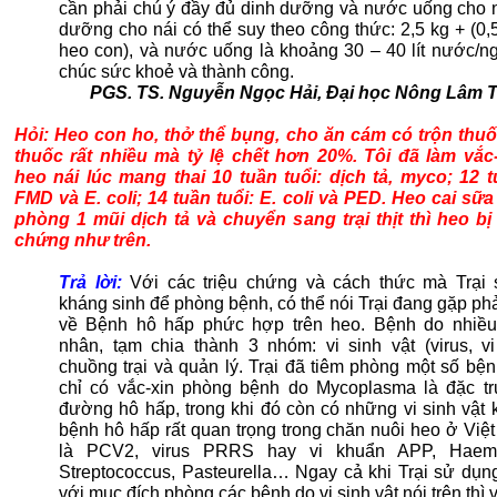
cần phải chú ý đầy đủ dinh dưỡng và nước uống cho n
dưỡng cho nái có thể suy theo công thức: 2,5 kg + (0,
heo con), và nước uống là khoảng 30 – 40 lít nước/ng
chúc sức khoẻ và thành công.
PGS. TS. Nguyễn Ngọc Hải, Đại học Nông Lâm 
Hỏi: Heo con ho, thở thể bụng, cho ăn cám có trộn thuố
thuốc rất nhiều mà tỷ lệ chết hơn 20%. Tôi đã làm vắc
heo nái lúc mang thai 10 tuần tuổi: dịch tả, myco; 12 t
FMD và E. coli; 14 tuần tuổi: E. coli và PED. Heo cai sữa
phòng 1 mũi dịch tả và chuyển sang trại thịt thì heo bị 
chứng như trên.
Trả lời:
Với các triệu chứng và cách thức mà Trại
kháng sinh để phòng bệnh, có thể nói Trại đang gặp ph
về Bệnh hô hấp phức hợp trên heo. Bệnh do nhiề
nhân, tạm chia thành 3 nhóm: vi sinh vật (virus, vi
chuồng trại và quản lý. Trại đã tiêm phòng một số bệ
chỉ có vắc-xin phòng bệnh do Mycoplasma là đặc tr
đường hô hấp, trong khi đó còn có những vi sinh vật 
bệnh hô hấp rất quan trọng trong chăn nuôi heo ở Việ
là PCV2, virus PRRS hay vi khuẩn APP, Haemop
Streptococcus, Pasteurella… Ngay cả khi Trại sử dụng
với mục đích phòng các bệnh do vi sinh vật nói trên thì