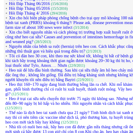
Hỏi Đáp Tháng 06/2016
(15/6/2016)
Hỏi Đáp Tháng 05/2016
(15/5/2016)
Hỏi Đáp Tháng 4/ 2016
(29/4/2016)
Xin cho hỏi biện pháp phòng chống bệnh cho trại quy mô khoảng 100 ná
bệnh tai xanh (PRRS) khoảng 6 tháng?/ Please ask, disease prevention meas
farm size of about 100 sows were infect
(3/1/2014)
Xin cho biết nguyên nhân và cách phòng trị trường hợp xuất huyết ruột ở 
cũng như heo cai sữa? Causes and prevention of intestines hemorrhage in fi
and weaned pig?
(28/5/2013)
Nguyên nhân của bệnh sa ruột (hernia) trên heo con. Cách khắc phục cũn
những thủ thuật gọn và hiệu quả trong điều trị?
(2/1/2013)
Tôi có đàn heo 30 con, khi theo mẹ sức khoẻ tốt, không bị bất cứ bệnh g
khi tách bầy trong khoảng thời gian ngắn được khoảng 20~30 kg thì bị ho, 
loại thuốc như Tylo, Amox…. Nhưn
(22/9/2011)
Heo nái đẻ lứa đầu bình thường. Sau khi cai sữa thấy âm hộ heo chảy mủ
đặc ông thọ , không lên giống. Đã điều trị bằng kháng sinh nhưng không k
người khuyên tôi nên điều trị bằng Baytri
(22/9/2011)
Heo thịt 160~170 ngày đang bình thường bỗng lăn ra chết. Khi mổ khám 
gan, phổi bình thường chỉ có ruột bị xuất huyết, thành ruột mỏng. Vậy he
gì?
(12/5/2011)
Heo ở trại cai sữa nếu chuyển thịt trước 75 ngày thì không sao. Nhưng nế
đến 80~90 ngày bị hô hấp và ho nhiều. Hỏi nguyên nhân và cách khắc phục
(12/5/2011)
Thế nào là dịch heo tai xanh chưa qua 21 ngày? Tình hình dịch tai xanh 
nay thì có nên tiêm các vaccine như dịch tả, phó thương hàn, tụ huyết trùn
heo con mới tách bầy hay không
(12/5/2011)
Nhà tôi có nuôi heo nái, bầy heo con đã được gần nửa tháng nhưng rất ố
mới sinh cả bầy được 13 con giờ chỉ còn 8 con.Khi cho ăn, heo hay chán ă