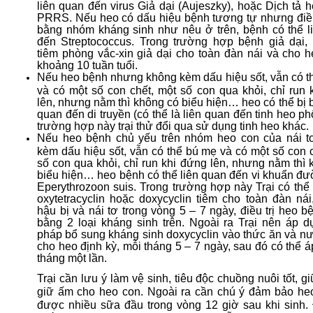
liên quan đến virus Giả dại (Aujeszky), hoặc Dịch tả 
PRRS. Nếu heo có dấu hiệu bệnh tương tự nhưng điều 
bằng nhóm kháng sinh như nêu ở trên, bệnh có thể l
đến Streptococcus. Trong trường hợp bệnh giả dại, 
tiêm phòng vắc-xin giả dại cho toàn đàn nái và cho h
khoảng 10 tuần tuổi.
Nếu heo bệnh nhưng không kèm dấu hiệu sốt, vẫn có t
và có một số con chết, một số con qua khỏi, chỉ run 
lên, nhưng nằm thì không có biểu hiện… heo có thể bị 
quan đến di truyền (có thể là liên quan đến tinh heo phố
trường hợp này trại thử đổi qua sử dụng tinh heo khác.
Nếu heo bệnh chủ yếu trên nhóm heo con của nái t
kèm dấu hiệu sốt, vẫn có thể bú mẹ và có một số con 
số con qua khỏi, chỉ run khi đứng lên, nhưng nằm thì
biểu hiện… heo bệnh có thể liên quan đến vi khuẩn đ
Eperythrozoon suis. Trong trường hợp này Trại có thể
oxytetracyclin hoặc doxycyclin tiêm cho toàn đàn nái
hậu bị và nái tơ trong vòng 5 – 7 ngày, điều trị heo 
bằng 2 loại kháng sinh trên. Ngoài ra Trại nên áp d
pháp bổ sung kháng sinh doxycyclin vào thức ăn và n
cho heo định kỳ, mỗi tháng 5 – 7 ngày, sau đó có thể 
tháng một lần.
Trại cần lưu ý làm vệ sinh, tiêu độc chuồng nuôi tốt, g
giữ ấm cho heo con. Ngoài ra cần chú ý đảm bảo he
được nhiều sữa đầu trong vòng 12 giờ sau khi sinh.