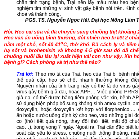
chắn tình trạng bệnh, Trại nên lấy mẫu máu heo bện
nghiệm tìm những vi sinh vật gây bệnh nói trên. Kính
khoẻ và thành công.
PGS. TS. Nguyễn Ngọc Hải, Đại học Nông Lâm 
Hỏi: Heo cai sữa và đã chuyển sang chuồng thịt khoảng 2
Heo vẫn ăn uống bình thường, đột nhiên heo bị liệt 2 châ
o
nằm một chỗ, sốt 40-41
C, thở khó. Đã cách ly và tiêm
hạ sốt và brohemixin và khoảng 4-5 giờ sau đó đã chế
chuồng nuôi lâu lâu lại xuất hiện vài con như vậy. Xin hỏ
bệnh gì? Cách phòng và trị như thế nào?
Trả lời:
Theo mô tả của Trại, heo của Trại bị bệnh nh
thể quá cấp, heo sẽ chết nhanh thường không điều 
Nguyên nhân của tình trạng này có thể là do virus g
virus gây bệnh giả dại, hoặc APP… Việc phòng PRRS
giả dại có thể được bằng tiêm phòng vắc-xin, bệnh AP
sử dụng biện pháp bổ sung kháng sinh amoxicyclin, am
doxycylin, hoặc doxycylin kết hợp với florphenicol… 
ăn hoặc nước uống định kỳ cho heo, vào những giai đ
cơ (thời tiết quá nóng, thay đổi thời tiết, mật độ ch
cao…), trong vòng 7 ngày. Ngoài ra, Trại cần đặc biệt l
soát các yếu tố stress, chuồng nuôi thông thoáng, mậ
vừa phải, sạch sẽ, khô ráo… vì đây là các yếu tố cơ 