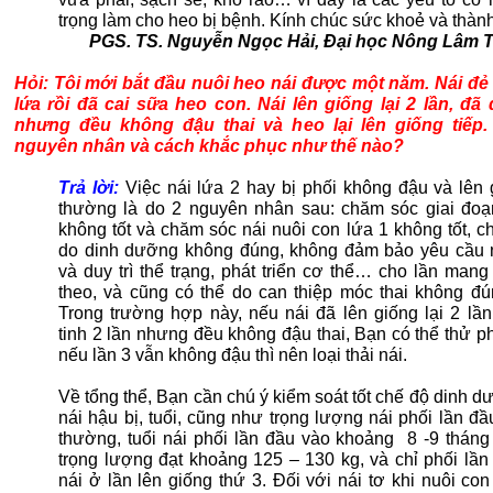
trọng làm cho heo bị bệnh. Kính chúc sức khoẻ và thàn
PGS. TS. Nguyễn Ngọc Hải, Đại học Nông Lâm 
Hỏi: Tôi mới bắt đầu nuôi heo nái được một năm. Nái đ
lứa rồi đã cai sữa heo con. Nái lên giống lại 2 lần, đã 
nhưng đều không đậu thai và heo lại lên giống tiếp.
nguyên nhân và cách khắc phục như thế nào?
Trả lời:
Việc nái lứa 2 hay bị phối không đậu và lên 
thường là do 2 nguyên nhân sau: chăm sóc giai đoạ
không tốt và chăm sóc nái nuôi con lứa 1 không tốt, c
do dinh dưỡng không đúng, không đảm bảo yêu cầu 
và duy trì thể trạng, phát triển cơ thể… cho lần mang 
theo, và cũng có thể do can thiệp móc thai không đú
Trong trường hợp này, nếu nái đã lên giống lại 2 lần
tinh 2 lần nhưng đều không đậu thai, Bạn có thể thử ph
nếu lần 3 vẫn không đậu thì nên loại thải nái.
Về tổng thể, Bạn cần chú ý kiểm soát tốt chế độ dinh 
nái hậu bị, tuổi, cũng như trọng lượng nái phối lần đ
thường, tuổi nái phối lần đầu vào khoảng 8 -9 tháng 
trọng lượng đạt khoảng 125 – 130 kg, và chỉ phối lần
nái ở lần lên giống thứ 3. Đối với nái tơ khi nuôi co