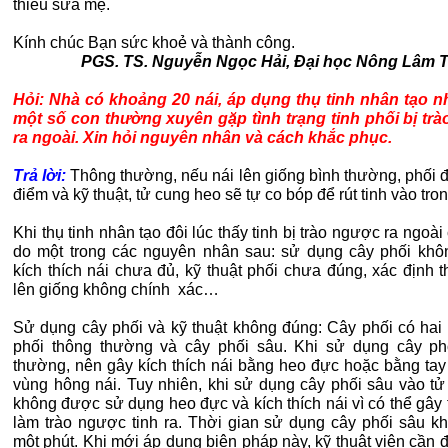
thiếu sữa mẹ.
Kính chúc Bạn sức khoẻ và thành công.
PGS. TS. Nguyễn Ngọc Hải, Đại học Nông Lâm 
Hỏi: Nhà có khoảng 20 nái, áp dụng thụ tinh nhân tạo 
một số con thường xuyên gặp tình trạng tinh phối bị tr
ra ngoài. Xin hỏi nguyên nhân và cách khắc phục.
Trả lời:
Thông thường, nếu nái lên giống bình thường, phối 
điểm và kỹ thuật, tử cung heo sẽ tự co bóp để rút tinh vào tro
Khi thụ tinh nhân tạo đôi lúc thấy tinh bị trào ngược ra ngoài 
do một trong các nguyên nhân sau: sử dụng cây phối khô
kích thích nái chưa đủ, kỹ thuật phối chưa đúng, xác định 
lên giống không chính xác…
Sử dụng cây phối và kỹ thuật không đúng: Cây phối có hai l
phối thông thường và cây phối sâu. Khi sử dụng cây ph
thường, nên gây kích thích nái bằng heo đực hoặc bằng tay
vùng hông nái. Tuy nhiên, khi sử dụng cây phối sâu vào tử 
không được sử dụng heo đực và kích thích nái vì có thể gây
làm trào ngược tinh ra. Thời gian sử dụng cây phối sâu k
một phút. Khi mới áp dụng biện pháp này, kỹ thuật viên cần