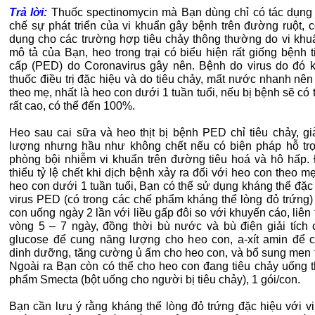
Trả lời:
Thuốc spectinomycin mà Bạn dùng chỉ có tác dụng
chế sự phát triển của vi khuẩn gây bệnh trên đường ruột, c
dụng cho các trường hợp tiêu chảy thông thường do vi khu
mô tả của Bạn, heo trong trại có biểu hiện rất giống bệnh 
cấp (PED) do Coronavirus gây nên. Bệnh do virus do đó 
thuốc điều trị đặc hiệu và do tiêu chảy, mất nước nhanh nê
theo mẹ, nhất là heo con dưới 1 tuần tuổi, nếu bị bệnh sẽ có t
rất cao, có thể đến 100%.
Heo sau cai sữa và heo thịt bị bệnh PED chỉ tiêu chảy, gi
lượng nhưng hầu như không chết nếu có biện pháp hỗ trợ
phòng bội nhiễm vi khuẩn trên đường tiêu hoá và hô hấp.
thiểu tỷ lệ chết khi dịch bệnh xảy ra đối với heo con theo mẹ
heo con dưới 1 tuần tuổi, Bạn có thể sử dụng kháng thể đặc
virus PED (có trong các chế phẩm kháng thể lòng đỏ trứng)
con uống ngày 2 lần với liều gấp đôi so với khuyến cáo, liên 
vòng 5 – 7 ngày, đồng thời bù nước và bù điện giải tích 
glucose để cung năng lượng cho heo con, a-xít amin để 
dinh dưỡng, tăng cường ủ ấm cho heo con, và bổ sung men t
Ngoài ra Bạn còn có thể cho heo con đang tiêu chảy uống 
phẩm Smecta (bột uống cho người bị tiêu chảy), 1 gói/con.
Bạn cần lưu ý rằng kháng thể lòng đỏ trứng đặc hiệu với v