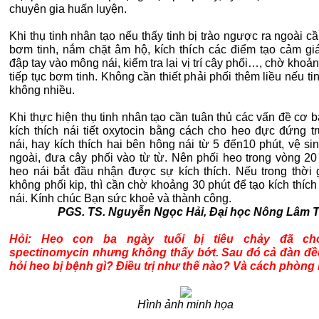
chuyên gia huấn luyện.
Khi thụ tinh nhân tạo nếu thấy tinh bị trào ngược ra ngoài 
bơm tinh, nắm chặt âm hộ, kích thích các điểm tạo cảm giá
đập tay vào mông nái, kiểm tra lại vị trí cây phối…, chờ khoảng
tiếp tục bơm tinh. Không cần thiết phải phối thêm liều nếu tin
không nhiều.
Khi thực hiện thụ tinh nhân tạo cần tuân thủ các vấn đề cơ b
kích thích nái tiết oxytocin bằng cách cho heo đực đứng t
nái, hay kích thích hai bên hông nái từ 5 đến10 phút, vệ s
ngoài, đưa cây phối vào từ từ. Nên phối heo trong vòng 20 
heo nái bắt đầu nhận được sự kích thích. Nếu trong thời 
không phối kip, thì cần chờ khoảng 30 phút để tạo kích thíc
nái. Kính chúc Bạn sức khoẻ và thành công.
PGS. TS. Nguyễn Ngọc Hải, Đại học Nông Lâm 
Hỏi: Heo con ba ngày tuổi bị tiêu chảy đã c
spectinomycin nhưng không thấy bớt. Sau đó cả đàn đều
hỏi heo bị bệnh gì? Điều trị như thế nào? Và cách phòng
Hình ảnh minh họa