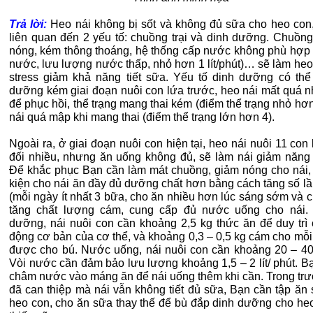
Trả lời:
Heo nái không bị sốt và không đủ sữa cho heo con
liên quan đến 2 yếu tố: chuồng trại và dinh dưỡng. Chuồng 
nóng, kém thông thoáng, hệ thống cấp nước không phù hợp (v
nước, lưu lượng nước thấp, nhỏ hơn 1 lít/phút)… sẽ làm heo
stress giảm khả năng tiết sữa. Yếu tố dinh dưỡng có thể
dưỡng kém giai đoạn nuôi con lứa trước, heo nái mất quá n
để phục hồi, thể trạng mang thai kém (điểm thể trạng nhỏ hơ
nái quá mập khi mang thai (điểm thể trạng lớn hơn 4).
Ngoài ra, ở giai đoạn nuôi con hiện tại, heo nái nuôi 11 con
đối nhiều, nhưng ăn uống không đủ, sẽ làm nái giảm năng t
Để khắc phục Bạn cần làm mát chuồng, giảm nóng cho nái, 
kiện cho nái ăn đầy đủ dưỡng chất hơn bằng cách tăng số lầ
(mỗi ngày ít nhất 3 bữa, cho ăn nhiều hơn lúc sáng sớm và ch
tăng chất lượng cám, cung cấp đủ nước uống cho nái.
dưỡng, nái nuôi con cần khoảng 2,5 kg thức ăn để duy trì 
động cơ bản của cơ thể, và khoảng 0,3 – 0,5 kg cám cho mỗi
được cho bú. Nước uống, nái nuôi con cần khoảng 20 – 40 l
Vòi nước cần đảm bảo lưu lượng khoảng 1,5 – 2 lít/ phút. B
châm nước vào máng ăn để nái uống thêm khi cần. Trong tr
đã can thiệp mà nái vẫn không tiết đủ sữa, Bạn cần tập ăn
heo con, cho ăn sữa thay thế để bù đắp dinh dưỡng cho heo