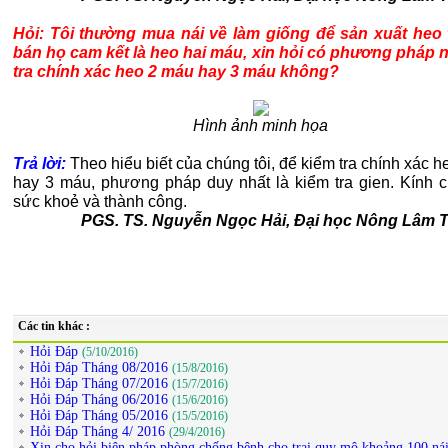
Hỏi: Tôi thường mua nái về làm giống để sản xuất heo t
bán họ cam kết là heo hai máu, xin hỏi có phương pháp 
tra chính xác heo 2 máu hay 3 máu không?
Hình ảnh minh họa
Trả lời:
Theo hiểu biết của chúng tôi, để kiểm tra chính xác 
hay 3 máu, phương pháp duy nhất là kiểm tra gien. Kính 
sức khoẻ và thành công.
PGS. TS. Nguyễn Ngọc Hải, Đại học Nông Lâm 
Các tin khác :
Hỏi Đáp
(5/10/2016)
Hỏi Đáp Tháng 08/2016
(15/8/2016)
Hỏi Đáp Tháng 07/2016
(15/7/2016)
Hỏi Đáp Tháng 06/2016
(15/6/2016)
Hỏi Đáp Tháng 05/2016
(15/5/2016)
Hỏi Đáp Tháng 4/ 2016
(29/4/2016)
Xin cho hỏi biện pháp phòng chống bệnh cho trại quy mô khoảng 100 ná