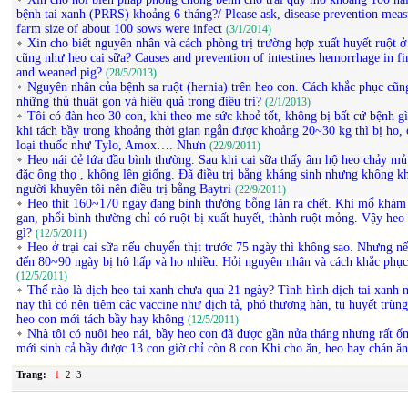
bệnh tai xanh (PRRS) khoảng 6 tháng?/ Please ask, disease prevention meas
farm size of about 100 sows were infect
(3/1/2014)
Xin cho biết nguyên nhân và cách phòng trị trường hợp xuất huyết ruột ở 
cũng như heo cai sữa? Causes and prevention of intestines hemorrhage in fi
and weaned pig?
(28/5/2013)
Nguyên nhân của bệnh sa ruột (hernia) trên heo con. Cách khắc phục cũn
những thủ thuật gọn và hiệu quả trong điều trị?
(2/1/2013)
Tôi có đàn heo 30 con, khi theo mẹ sức khoẻ tốt, không bị bất cứ bệnh g
khi tách bầy trong khoảng thời gian ngắn được khoảng 20~30 kg thì bị ho, 
loại thuốc như Tylo, Amox…. Nhưn
(22/9/2011)
Heo nái đẻ lứa đầu bình thường. Sau khi cai sữa thấy âm hộ heo chảy mủ
đặc ông thọ , không lên giống. Đã điều trị bằng kháng sinh nhưng không k
người khuyên tôi nên điều trị bằng Baytri
(22/9/2011)
Heo thịt 160~170 ngày đang bình thường bỗng lăn ra chết. Khi mổ khám 
gan, phổi bình thường chỉ có ruột bị xuất huyết, thành ruột mỏng. Vậy he
gì?
(12/5/2011)
Heo ở trại cai sữa nếu chuyển thịt trước 75 ngày thì không sao. Nhưng nế
đến 80~90 ngày bị hô hấp và ho nhiều. Hỏi nguyên nhân và cách khắc phục
(12/5/2011)
Thế nào là dịch heo tai xanh chưa qua 21 ngày? Tình hình dịch tai xanh 
nay thì có nên tiêm các vaccine như dịch tả, phó thương hàn, tụ huyết trùn
heo con mới tách bầy hay không
(12/5/2011)
Nhà tôi có nuôi heo nái, bầy heo con đã được gần nửa tháng nhưng rất ố
mới sinh cả bầy được 13 con giờ chỉ còn 8 con.Khi cho ăn, heo hay chán ă
Trang:
1
2
3