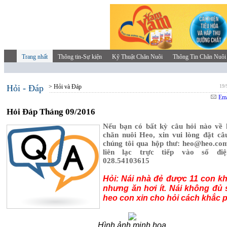
Trang nhất
Thông tin-Sự kiện
Kỹ Thuật Chăn Nuôi
Thông Tin Chăn Nuôi
Hỏi - Đáp
> Hỏi và Đáp
19/
Ema
Hỏi Đáp Tháng 09/2016
Nếu bạn có bất kỳ câu hỏi nào về 
chăn nuôi Heo, xin vui lòng đặt câ
chúng tôi qua hộp thư: heo@heo.co
liên lạc trực tiếp vào số điệ
028.54103615
Hỏi: Nái nhà đẻ được 11 con k
nhưng ăn hơi ít. Nái không đủ
heo con xin cho hỏi cách khắc 
Hình ảnh minh họa