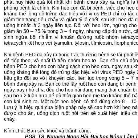
phát huy hiệu quả tốt nhất khi bệnh chưa xảy ra, nghĩa là 
phòng bệnh là chính. Khi heo con đã bị bệnh, việc cho heo 
kháng thể lòng đỏ trứng đặc hiệu với virus PED chỉ có tác 
giảm tình trạng tiêu chảy và giảm tỷ lệ chết, sau khi heo đã
uống ít nhất là 3 ngày liên tục. Đối với heo lớn, ngừng ch
giảm ăn 50 – 75 % trong 3 – 4 ngày, nhưng cấp đủ nước, c
sinh ngừa bội nhiễm vi khuẩn đường ruột: nhóm tetracyc
tetracyclin kết hợp với tyamulin, tylosin, tilmicosin, florpheni
Khi bệnh PED đã xảy ra trong trại, thường bệnh sẽ tái phát 
đẻ tiếp theo, và nhất là trên nhóm heo tơ. Bạn cần chủ độ
bệnh PED cho heo con bằng cách cho heo con, ngay sau khi
uống kháng thể lòng đỏ trứng đặc hiệu với virus PED ngày 2
liều gấp đôi so với khuyến cáo, liên tục trong vòng 5 – 7 
bệnh đang xảy ra, Bạn có thể lấy ruột heo con đang bị bệnh
ngày, xay nhỏ chia đều cho heo nái đang mang thai chuẩn bị
sau hơn 2 tuần nữa để đủ thời gian heo mẹ tạo kháng thể bả
con khi sinh ra. Một ruột heo bệnh có thể dùng cho 8 – 10
Lưu ý là hiệu quả của biện pháp này sẽ cao hơn khi heo nái
được cho ăn, uống dịch ruột nói trên sẽ xuất hiện triệu ch
chảy.
Kính chúc Bạn sức khoẻ và thành công.
PGS. TS. Nguyễn Ngọc Hải, Đại học Nông Lâm 