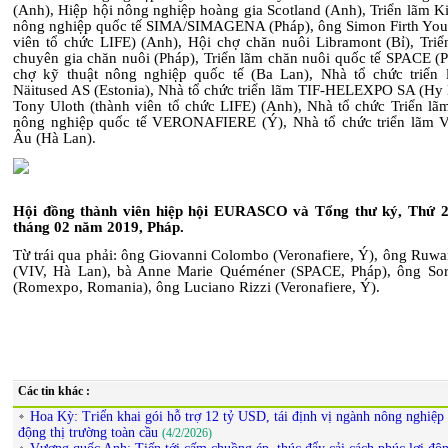
(Anh), Hiệp hội nông nghiệp hoàng gia Scotland (Anh), Triển lãm K
nông nghiệp quốc tế SIMA/SIMAGENA (Pháp), ông Simon Firth You
viên tổ chức LIFE) (Anh), Hội chợ chăn nuôi
Libramont
(Bỉ), Triể
chuyên gia chăn nuôi (Pháp), Triển lãm chăn nuôi quốc tế SPACE (P
chợ kỹ thuật nông nghiệp quốc tế (Ba Lan), Nhà tổ chức triển 
Näitused AS (Estonia), Nhà tổ chức triển lãm TIF-HELEXPO SA (Hy 
Tony Uloth
(thành viên tổ chức LIFE) (Anh), Nhà tổ chức Triển lã
nông nghiệp quốc tế VERONAFIERE (Ý), Nhà tổ chức triển lãm
Âu (Hà Lan).
Hội đồng thành viên hiệp hội EURASCO và Tổng thư ký, Thứ 2
tháng 02 năm 2019, Pháp.
Từ trái qua phải: ông
Giovanni Colombo (Veronafiere, Ý), ông Ruwa
(VIV, Hà Lan), bà Anne Marie Quéméner (SPACE, Pháp), ông Sor
(Romexpo, Romania), ông Luciano Rizzi (Veronafiere, Ý).
Các tin khác :
Hoa Kỳ: Triển khai gói hỗ trợ 12 tỷ USD, tái định vị ngành nông nghiệp 
động thị trường toàn cầu
(4/2/2026)