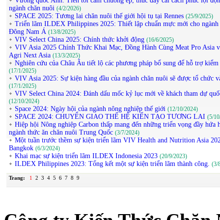
Vương quốc Anh: Tiến tới cấm chuồng ép, thúc đẩy cải cách phúc lợi độn
ngành chăn nuôi
(4/2/2026)
SPACE 2025: Tương lai chăn nuôi thế giới hội tụ tại Rennes
(25/9/2025)
Triển lãm ILDEX Philippines 2025: Thiết lập chuẩn mực mới cho ngành
Đông Nam Á
(13/8/2025)
VIV Select China 2025: Chính thức khởi động
(16/6/2025)
VIV Asia 2025 Chính Thức Khai Mạc, Đồng Hành Cùng Meat Pro Asia v
Agri Next Asia
(13/3/2025)
Nghiên cứu của Châu Âu tiết lộ các phương pháp bổ sung để hỗ trợ kiểm
(17/1/2025)
VIV Asia 2025: Sự kiện hàng đầu của ngành chăn nuôi sẽ được tổ chức v
(17/1/2025)
VIV Select China 2024: Đánh dấu mốc kỷ lục mới về khách tham dự quố
(12/10/2024)
Space 2024: Ngày hội của ngành nông nghiệp thế giới
(12/10/2024)
SPACE 2024: CHUYỂN GIAO THẾ HỆ KIẾN TẠO TƯƠNG LAI
(5/10
Hiệp hội Nông nghiệp Carbon thấp mang đến những triển vọng đầy hứa 
ngành thức ăn chăn nuôi Trung Quốc
(3/7/2024)
Một tuần trước thềm sự kiện triển lãm VIV Health and Nutrition Asia 202
Bangkok
(6/3/2024)
Khai mạc sự kiện triển lãm ILDEX Indonesia 2023
(20/9/2023)
ILDEX Philippines 2023: Tổng kết một sự kiện triển lãm thành công.
(3/
Trang:
1
2
3
4
5
6
7
8
9