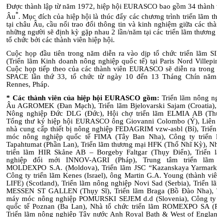
Được thành lập từ năm 1972, hiệp hội EURASCO bao gồm 34 thành 
*
Âu
. Mục đích của hiệp hội là thúc đẩy các chương trình triển lãm 
tại châu Âu, cầu nối trao đổi thông tin và kinh nghiệm giữa các th
những người sẽ định kỳ gặp nhau 2 lần/năm tại các triển lãm thươn
tổ chức bởi các thành viên hiệp hội.
Cuộc họp đầu tiên trong năm diễn ra vào dịp tổ chức triển lãm 
(Triển lãm Kinh doanh nông nghiệp quốc tế) tại Paris Nord Villepi
Cuộc họp tiếp theo của các thành viên EURASCO sẽ diễn ra trong 
SPACE lần thứ 33, tổ chức từ ngày 10 đến 13 Tháng Chín năm
Rennes, Pháp.
*
Các thành viên của hiệp hội EURASCO gồm:
Triển lãm nông n
Âu
AGROMEK
(Đan Mạch), Triển lãm
Bjelovarski Sajam (Croatia)
Nông nghiệp Đức DLG (Đức), Hội chợ triển lãm ELMIA AB (Thụ
Tổng thư ký
hiệp hội EURASCO ông
Giovanni Colombo (Ý), Liên
nhà cung cấp thiết bị nông nghiệp
FEDAGRIM vzw-asbl (Bỉ), Triể
móc nông nghiệp quốc tế FIMA (Tây Ban Nha), Công ty triển 
Tapahtumat (Phần Lan), Triển lãm thương mại HFK (Thổ Nhĩ Kỳ), Nh
triển lãm HIR Skåne AB – Borgeby Faltgar (Thụy Điển),
Triển
nghiệp đổi mới INNOV-AGRI (Pháp), Trung tâm triển lãm
MOLDEXPO S.A. (Moldova), Triển lãm JSC “Kazanskaya Yarmark
Công ty triển lãm Kenes (Israel), ông Martin G.A. Young (thành vi
LIFE) (Scotland), Triển lãm nông nghiệp Novi Sad (Serbia), Triển
MESSEN ST GALLEN (Thụy Sĩ), Triển lãm Braga (Bồ Đào Nha), 
máy móc nông nghiệp POMURSKI SEJEM d.d (Slovenia), Công ty 
quốc tế Poznan (Ba Lan), Nhà tổ chức triển lãm ROMEXPO SA (
Triển lãm nông nghiệp Tây nước Anh Royal Bath & West of Englan