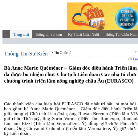
Trang nhất
Thông tin-Sự kiện
Kỹ Thuật Chăn Nuôi
Thông Tin Chăn Nuôi
Thông Tin-Sự Kiện
> Tin Quốc tế
11/
Ema
Bà Anne Marie Quéméner – Giám đốc điều hành Triển lã
đã được bổ nhiệm chức Chủ tịch Liên đoàn Các nhà tổ chức
chương trình triển lãm nông nghiệp châu Âu (EURASCO)
Các thành viên của hiệp hội EURASCO đã nhất trí bầu ra một hội
bao gồm: bà Anne Marie Quéméner – Giám đốc điều hành Triển 
giữ cương vị Chủ tịch Liên đoàn, ông Ruwan Berculo (Triển lãm VIV
giữ chức Thủ quỹ, ông Sorin Vornic (Triển lãm Romexpo, Romani
Luciano Rizzi (Triển lãm Veronafiere, Ý) đồng giữ chức Phó chủ 
đoàn. Ông Giovanni Colombo (Triển lãm Veronafiere, Ý) giữ chức
ký Liên đoàn.