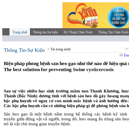
Trang nhất
Thông tin-Sự kiện
Kỹ Thuật Chăn Nuôi
Thông Tin Chăn Nuôi
Thông Tin-Sự Kiện
> Tin trong nước
19/
Ema
Biện pháp phòng bệnh sán heo gạo như thế nào để hiệu quả 
The best solution for preventing Swine cysticercosis
Sau sự việc nhiều học sinh trường mầm non Thanh Khương, hu
Thành (Bắc Ninh) dương tính với bệnh sán heo đã gây hoang man
bậc phụ huynh về nguy cơ con mình mắc bệnh và ảnh hưởng đến 
Các bậc phụ huynh cần có những biện pháp gì để phòng bệnh sán 
Sán heo gạo là một bệnh nằm trong hệ thống các bệnh ký sinh 
truyền giữa động vật và người, trong đó, heo mang ấu trùng sán he
trò là vật chủ trung gian truyền bệnh.