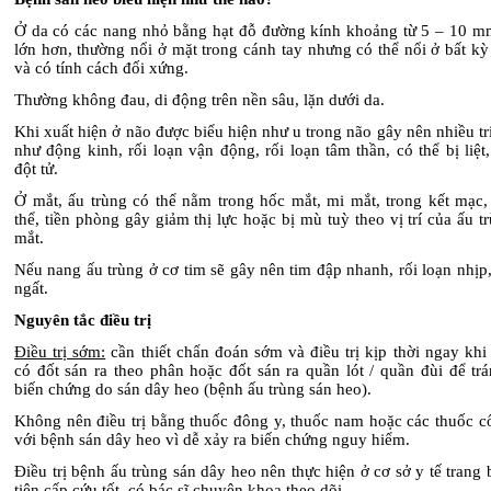
Ở da có các nang nhỏ bằng hạt đỗ đường kính khoảng từ 5 – 10 mm
lớn hơn, thường nổi ở mặt trong cánh tay nhưng có thể nổi ở bất kỳ 
và có tính cách đối xứng.
Thường không đau, di động trên nền sâu, lặn dưới da.
Khi xuất hiện ở não được biểu hiện như u trong não gây nên nhiều t
như động kinh, rối loạn vận động, rối loạn tâm thần, có thể bị liệt
đột tử.
Ở mắt, ấu trùng có thể nằm trong hốc mắt, mi mắt, trong kết mạc, 
thể, tiền phòng gây giảm thị lực hoặc bị mù tuỳ theo vị trí của ấu t
mắt.
Nếu nang ấu trùng ở cơ tim sẽ gây nên tim đập nhanh, rối loạn nhịp,
ngất.
Nguyên tắc điều trị
Điều trị sớm:
cần thiết chẩn đoán sớm và điều trị kịp thời ngay khi
có đốt sán ra theo phân hoặc đốt sán ra quần lót / quần đùi để tr
biến chứng do sán dây heo (bệnh ấu trùng sán heo).
Không nên điều trị bằng thuốc đông y, thuốc nam hoặc các thuốc cổ
với bệnh sán dây heo vì dễ xảy ra biến chứng nguy hiểm.
Điều trị bệnh ấu trùng sán dây heo nên thực hiện ở cơ sở y tế trang
tiện cấp cứu tốt, có bác sĩ chuyên khoa theo dõi.