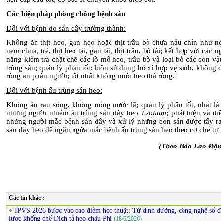
Các biện pháp phòng chống bệnh sán
Đối với bệnh do sán dây trưởng thành:
Không ăn thịt heo, gan heo hoặc thịt trâu bò chưa nấu chín như ne
nem chua, tré, thịt heo tái, gan tái, thịt trâu, bò tái; kết hợp với các
năng kiểm tra chặt chẽ các lò mổ heo, trâu bò và loại bỏ các con v
trùng sán; quản lý phân tốt: luôn sử dụng hố xí hợp vệ sinh, không 
rông ăn phân người; tốt nhất không nuôi heo thả rông.
Đối với bệnh ấu trùng sán heo:
Không ăn rau sống, không uống nước lã; quản lý phân tốt, nhất là
những người nhiễm ấu trùng sán dây heo
T.solium
; phát hiện và đi
những người mắc bệnh sán dây và xử lý những con sán được tẩy ra,
sán dây heo để ngăn ngừa mắc bệnh ấu trùng sán heo theo cơ chế tự
(Theo Báo Lao Độn
Các tin khác :
IPVS 2026 bước vào cao điểm học thuật: Từ dinh dưỡng, công nghệ số đ
lược khống chế Dịch tả heo châu Phi
(18/6/2026)