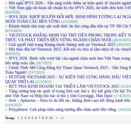
Hội nghị IPVS 2026 – Sẵn sàng trước thềm sự kiện quốc tế chuyên ngàn
Việt Nam gấp rút hoàn tất chuẩn bị cho IPVS 2026, dự kiến đón hơn 3.00
(6/4/2026)
IPVS 2026: KHƠI NGUỒN ĐỔI MỚI, ĐỊNH HÌNH TƯƠNG LAI NG
NUÔI TOÀN CẦU BỀN VỮNG
(15/1/2026)
Khánh thành nhà máy sản xuất thức ăn thú cưng đầu tiên tại TP. Hồ Chí
(4/12/2025)
VIETSTOCK KHẲNG ĐỊNH VAI TRÒ TIÊN PHONG TRONG KẾT N
THỨC VÀ PHÁT TRIỂN BỀN VỮNG NGÀNH CHĂN NUÔI
(26/10/2025)
Giải quyết tình trạng Kháng thuốc kháng sinh tại Vietstock 2025
(30/9/202
Hội thảo đầu bờ Vietstock 2025: Kết nối và chia sẻ tầm nhìn từ các chuyê
(8/8/2025)
IPVS 2026: Bước tiến vượt bậc của ngành chăn nuôi heo Việt Nam trong 
hội nhập toàn cầu
(26/7/2025)
Chính Thức Mở Cổng Đăng Ký Tham Quan Vietstock 2025 – Sẵn Sàng K
Toàn Ngành!
(23/7/2025)
PETFAIR VIETNAM 2025 - SỰ KIỆN THÚ CƯNG HÀNG ĐẦU VIỆ
QUAY TRỞ LẠI
(21/5/2025)
BỨT PHÁ KINH DOANH TẠI TRIỂN LÃM VIETSTOCK 2025
(25/4/2
Tăng cường hợp tác quốc tế trong lĩnh vực thú y: Ký kết giữa Chi hội T
nhỏ Việt Nam và Hiệp hội bác sĩ thú y tỉnh Gyeonggi, Hàn Quốc
(17/4/2025)
Avet – Apharma – Abio tri ân đối tác, khẳng định cam kết đồng hành bền
(14/4/2025)
Polyphenol: Giải pháp tiềm năng hướng đễn chăn nuôi bền vững.
(19/3/20
Trang:
1
2
3
4
5
6
7
8
9
10
>
>>