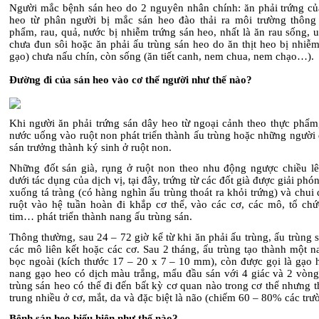
Người mắc bệnh sán heo do 2 nguyên nhân chính: ăn phải trứng củ
heo từ phân người bị mắc sán heo đào thải ra môi trường thông
phẩm, rau, quả, nước bị nhiễm trứng sán heo, nhất là ăn rau sống,
chưa đun sôi hoặc ăn phải ấu trùng sán heo do ăn thịt heo bị nhiễ
gạo) chưa nấu chín, còn sống (ăn tiết canh, nem chua, nem chạo…).
Đường đi của sán heo vào cơ thể người như thế nào?
Khi người ăn phải trứng sán dây heo từ ngoại cảnh theo thực phẩm,
nước uống vào ruột non phát triển thành ấu trùng hoặc những người
sán trưởng thành ký sinh ở ruột non.
Những đốt sán già, rụng ở ruột non theo nhu động ngược chiều lê
dưới tác dụng của dịch vị, tại đây, trứng từ các đốt già được giải phón
xuống tá tràng (có hàng nghìn ấu trùng thoát ra khỏi trứng) và chui
ruột vào hệ tuần hoàn đi khắp cơ thể, vào các cơ, các mô, tổ chứ
tim… phát triển thành nang ấu trùng sán.
Thông thường, sau 24 – 72 giờ kể từ khi ăn phải ấu trùng, ấu trùng s
các mô liên kết hoặc các cơ. Sau 2 tháng, ấu trùng tạo thành một 
bọc ngoài (kích thước 17 – 20 x 7 – 10 mm), còn được gọi là gạo h
nang gạo heo có dịch màu trắng, mẩu đầu sán với 4 giác và 2 vòn
trùng sán heo có thể đi đến bất kỳ cơ quan nào trong cơ thể nhưng 
trung nhiều ở cơ, mắt, da và đặc biệt là não (chiếm 60 – 80% các trư
Bệnh sán heo biểu hiện như thế nào?