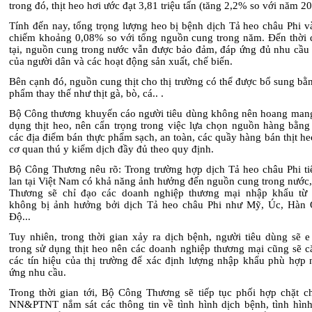
trong đó, thịt heo hơi ước đạt 3,81 triệu tấn (tăng 2,2% so với năm 2
Tính đến nay, tổng trọng lượng heo bị bệnh dịch Tả heo châu Phi v
chiếm khoảng 0,08% so với tổng nguồn cung trong năm. Đến thời 
tại, nguồn cung trong nước vẫn được bảo đảm, đáp ứng đủ nhu cầu 
của người dân và các hoạt động sản xuất, chế biến.
Bên cạnh đó, nguồn cung thịt cho thị trường có thể được bổ sung bằ
phẩm thay thế như thịt gà, bò, cá.. .
Bộ Công thương khuyến cáo người tiêu dùng không nên hoang mang
dụng thịt heo, nên cẩn trọng trong việc lựa chọn nguồn hàng bằng
các địa điểm bán thực phẩm sạch, an toàn, các quầy hàng bán thịt h
cơ quan thú y kiểm dịch đầy đủ theo quy định.
Bộ Công Thương nêu rõ: Trong trường hợp dịch Tả heo châu Phi tiế
lan tại Việt Nam có khả năng ảnh hưởng đến nguồn cung trong nước
Thương sẽ chỉ đạo các doanh nghiệp thương mại nhập khẩu từ
không bị ảnh hưởng bởi dịch Tả heo châu Phi như Mỹ, Úc, Hàn
Độ...
Tuy nhiên, trong thời gian xảy ra dịch bệnh, người tiêu dùng sẽ e
trong sử dụng thịt heo nên các doanh nghiệp thương mại cũng sẽ c
các tín hiệu của thị trường để xác định lượng nhập khẩu phù hợp
ứng nhu cầu.
Trong thời gian tới, Bộ Công Thương sẽ tiếp tục phối hợp chặt c
NN&PTNT nắm sát các thông tin về tình hình dịch bệnh, tình hình