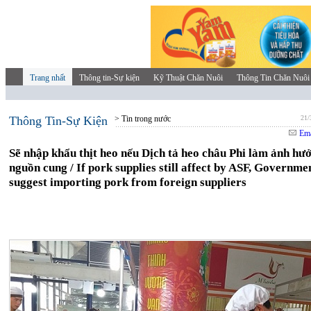
Trang nhất
Thông tin-Sự kiện
Kỹ Thuật Chăn Nuôi
Thông Tin Chăn Nuôi
Thông Tin-Sự Kiện
> Tin trong nước
21/
Ema
Sẽ nhập khẩu thịt heo nếu Dịch tả heo châu Phi làm ảnh hư
nguồn cung / If pork supplies still affect by ASF, Governme
suggest importing pork from foreign suppliers