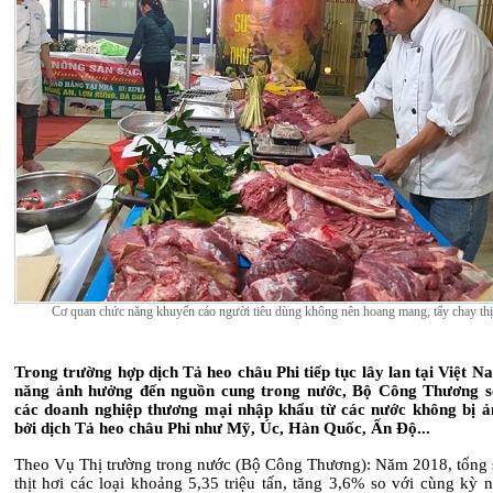
Cơ quan chức năng khuyến cáo người tiêu dùng không nên hoang mang, tẩy chay thị
Trong trường hợp dịch Tả heo châu Phi tiếp tục lây lan tại Việt N
năng ảnh hưởng đến nguồn cung trong nước, Bộ Công Thương s
các doanh nghiệp thương mại nhập khẩu từ các nước không bị 
bởi dịch Tả heo châu Phi như Mỹ, Úc, Hàn Quốc, Ấn Độ...
Theo Vụ Thị trường trong nước (Bộ Công Thương): Năm 2018, tổng
thịt hơi các loại khoảng 5,35 triệu tấn, tăng 3,6% so với cùng kỳ