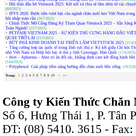
Hội thảo đầu bờ Vietstock 2025: Kết nối và chia sẻ tầm nhìn từ các chuyê
(8/8/2025)
IPVS 2026: Bước tiến vượt bậc của ngành chăn nuôi heo Việt Nam trong 
hội nhập toàn cầu
(26/7/2025)
Chính Thức Mở Cổng Đăng Ký Tham Quan Vietstock 2025 – Sẵn Sàng K
Toàn Ngành!
(23/7/2025)
PETFAIR VIETNAM 2025 - SỰ KIỆN THÚ CƯNG HÀNG ĐẦU VIỆ
QUAY TRỞ LẠI
(21/5/2025)
BỨT PHÁ KINH DOANH TẠI TRIỂN LÃM VIETSTOCK 2025
(25/4/2
Tăng cường hợp tác quốc tế trong lĩnh vực thú y: Ký kết giữa Chi hội T
nhỏ Việt Nam và Hiệp hội bác sĩ thú y tỉnh Gyeonggi, Hàn Quốc
(17/4/2025)
Avet – Apharma – Abio tri ân đối tác, khẳng định cam kết đồng hành bền
(14/4/2025)
Polyphenol: Giải pháp tiềm năng hướng đễn chăn nuôi bền vững.
(19/3/20
Trang:
1
2
3
4
5
6
7
8
9
10
>
>>
Công ty Kiến Thức Chăn 
Số 6, Hưng Thái 1, P. Tân
ĐT: (08) 5410. 3615 - Fax: