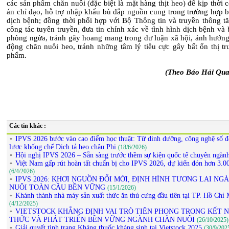
các sản phẩm chăn nuôi (đặc biệt là mặt hàng thịt heo) để kịp thời
án chỉ đạo, hỗ trợ nhập khẩu bù đắp nguồn cung trong trường hợp b
dịch bệnh; đồng thời phối hợp với Bộ Thông tin và truyền thông t
công tác tuyên truyền, đưa tin chính xác về tình hình dịch bệnh và
phòng ngừa, tránh gây hoang mang trong dư luận xã hội, ảnh hưởng
động chăn nuôi heo, tránh những tâm lý tiêu cực gây bất ổn thị tr
phẩm.
(Theo Báo Hải Qua
Các tin khác :
IPVS 2026 bước vào cao điểm học thuật: Từ dinh dưỡng, công nghệ số đ
lược khống chế Dịch tả heo châu Phi
(18/6/2026)
Hội nghị IPVS 2026 – Sẵn sàng trước thềm sự kiện quốc tế chuyên ngàn
Việt Nam gấp rút hoàn tất chuẩn bị cho IPVS 2026, dự kiến đón hơn 3.00
(6/4/2026)
IPVS 2026: KHƠI NGUỒN ĐỔI MỚI, ĐỊNH HÌNH TƯƠNG LAI NG
NUÔI TOÀN CẦU BỀN VỮNG
(15/1/2026)
Khánh thành nhà máy sản xuất thức ăn thú cưng đầu tiên tại TP. Hồ Chí
(4/12/2025)
VIETSTOCK KHẲNG ĐỊNH VAI TRÒ TIÊN PHONG TRONG KẾT N
THỨC VÀ PHÁT TRIỂN BỀN VỮNG NGÀNH CHĂN NUÔI
(26/10/2025)
Giải quyết tình trạng Kháng thuốc kháng sinh tại Vietstock 2025
(30/9/202