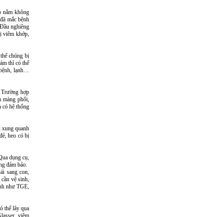
eo nằm không
 đã mắc bệnh
 Đầu nghiêng
ị viêm khớp,
thể chúng bị
ám thì có thể
 bệnh, lạnh…
. Trường hợp
m màng phổi,
n có hệ thống
bu xung quanh
ẻ, heo có bị
 Qua dụng cụ,
ông đảm bảo.
ái sang con,
 cần vệ sinh,
bệnh như TGE,
ó thể lây qua
lasser, viêm