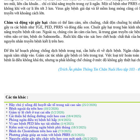
teo mũi, liên cầu khuẩn... chỉ có khả năng truyền trong cự li ngắn. Một số bệnh như PRRS c
không khí với cự li lên tới 3 km. Virus gây bệnh giả dại và lở mồm long móng cũng có 
truyền với khoảng cách lớn.
Chim và động vật gây hại:
chim có thể làm cám, nền chuồng, chất độn chuồng bị nh
gây ra các bệnh như TGE, PED, PRRS và đóng dấu son. Chuột gây hại trong bán kính n
năng truyền bệnh rất cao. Ngoài ra, chúng còn ăn cám của heo, là trung gian truyền các bệnh
viêm não cơ tim, bệnh do Salmonella... Ruồi khi đậu vào xác heo chết hoặc chất thải của h
nguyên nhân truyền bệnh kiết lị trên heo.
Để lên kế hoạch phòng chống dịch bệnh trong trại, cần hiểu rõ về dịch bệnh. Ngăn chặn
ngoài xâm nhập vào. Giảm các tác nhân gây bệnh có bên trong trại. Việc loại trừ hoàn toàn
bệnh là điều không khả thi, nhưng ta phải khống chế chúng ở mức độ không gây thiệt hại cho
(Trích Ấn phẩm Thông Tin Chăn Nuôi Heo tập 103 - t
Các tin khác :
Hãy chú ý nồng độ huyết sắc tố trong nái cao sản
(25/2/2026)
Bệnh ngoài da trên heo
(10/2/2026)
Giảm tỷ lệ chết ở trại cai sữa
(5/2/2026)
Cải thiện hệ thống đường ruột heo con
(18/4/2025)
Phòng ngừa điều trị bệnh hô hấp
(4/4/2025)
Vì sao bệnh PED liên tục tái nhiễm
(1/4/2025)
Kiểm soát và phòng ngừa bệnh phù thủng
(18/3/2025)
Bệnh do Clostridium trên heo nái
(7/3/2025)
Phương pháp giúp an toàn với bệnh PRRS
(6/3/2025)
Nguyên nhân gây tiêu chảy trên heo con mới sinh
(26/2/2025)