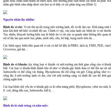
giảm hoặc chậm hình thành hệ miễn dịch, nên thường phát sinh thêm các bệnh kế phát. Kh
nhân gây bệnh xâm nhập được vào heo ta sẽ thấy có các phản ứng sau (Hình 1).
Nguyên nhân lây nhiễm:
Bệnh do vi rút:
Vi rút tồn tại tốt trong môi trường lạnh, tối và độ ẩm cao. Khả năng sinh t
kém khi thời tiết khô và nhiệt độ cao. Chính vì vậy, vào mùa lạnh các bệnh do vi rút thườ
Tuy nhiên, khuynh hướng hiện nay là bệnh do vi rút xảy ra quanh năm không liên quan tới 
rút sẽ lây lan qua nước bọt, phân, nước tiểu, sữa, hô hấp, bọng nước trên da….
Các bệnh nguy hiểm liên quan tới vi rút có thể kể đến là PRRS, dịch tả, FMD, PED, cúm 
Circovirus
, giả dại…
Bệnh do vi khuẩn:
tùy từng loại vi khuẩn và môi trường mà thời gian sống của vi khuẩ
biệt. Các loại vi khuẩn hình thành bào tử như vi khuẩn gây bệnh than có thể tồn tại vài n
Salmonella
có thể sống vài tháng,
Mycoplasma
thì chỉ sống vài giờ. Cũng giống như vi r
sống lâu ở môi trường lạnh và ẩm, còn với môi trường sáng và nhiệt độ cao thì thời gian
chúng ngắn hơn.
Các loại bệnh chủ yếu do vi khuẩn gây ra là viêm màng phổi,
Mycoplasma
, viêm teo mũi, 
E. coli
, đóng dấu son,
Salmonella
, kiết lị….
Bệnh do kí sinh trùng và nấm mốc: