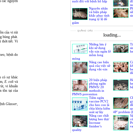
i các nguyên
nuôi đối với bệnh hô hấp
đố
su
Nguyên nhân
P
và biện pháp
s
khắc phục tình
si
trạng tỷ lệ đẻ
giảm
ồn của vi rút
loading...
ng bùng phát.
thời tiết. Vi
Những lưu ý
Ti
khi sử dụng
si
vắc-xin ngừa lở
h
heo, bệnh do
mồm long
móng
Nâng cao hiệu
Cá
quả của việc sử
k
dụng vắc-xin
he
đ
n có sự khác
20 biện pháp
Hệ
ăm,
E. coli
và
phòng ngừa
h
út, vi khuẩn
PMWS/ 20
bệ
 tồn tại của
methods in
PMWS prevention
Tiêm ngừa
Ch
vaccine PCV2
gi
bệnh
Glasser
,
cho heo con là
đề
chìa khóa kiểm
qu
soát sự lây
4P’ problem 
nhiễm PCV2/ PCV2
Nâng cao chất
PMWS, PRDC,
Sả
vaccination, a key to
lượng heo thịt/
có
control PCV2’s infection
Increase
P
finisher’s
va
quality