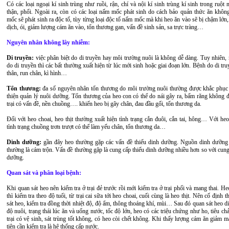
Có các loại ngoại kí sinh trùng như ruồi, rận, chí và nội kí sinh trùng kí sinh trong ruột n
thận, phổi. Ngoài ra, còn có các loại nấm mốc phát sinh do cách bảo quản thức ăn khô
mốc sẽ phát sinh ra độc tố, tùy từng loại độc tố nấm mốc mà khi heo ăn vào sẽ bị chậm lớn
dịch, ói, giảm lượng cám ăn vào, tổn thương gan, vấn đề sinh sản, sa trực tràng…
Nguyên nhân không lây nhiễm:
Di truyền:
việc phân biệt do di truyền hay môi trường nuôi là không dễ dàng. Tuy nhiên,
do di truyền thì các bất thường xuất hiện từ lúc mới sinh hoặc giai đoạn lớn. Bệnh do di tru
thân, run chân, kì hình…
Tổn thương:
đa số nguyên nhân tổn thương do môi trường nuôi thường được khắc phục 
thiện quản lý nuôi dưỡng. Tổn thương của heo con có thể do nái gây ra, bấm răng không 
trại có vấn đề, nền chuồng…. khiến heo bị gãy chân, đau đầu gối, tổn thương da.
Đối với heo choai, heo thịt thường xuất hiện tình trạng cắn đuôi, cắn tai, hông… Với heo
tình trạng chuồng trơn trượt có thể làm yếu chân, tổn thương da…
Dinh dưỡng:
gần đây heo thường gặp các vấn đề thiếu dinh dưỡng. Nguồn dinh dưỡng
thường là cám trộn. Vấn đề thường gặp là cung cấp thiếu dinh dưỡng nhiều hơn so với cun
dưỡng.
Quan sát và phân loại bệnh:
Khi quan sát heo nên kiểm tra ở trại đẻ trước rồi mới kiểm tra ở trại phối và mang thai. He
thì kiểm tra theo độ tuổi, từ trại cai sữa tới heo choai, cuối cùng là heo thịt. Nên cố định t
sát heo, kiểm tra đồng thời nhiệt độ, độ ẩm, thông thoáng khí, mùi… Sau đó quan sát heo d
độ nuôi, trạng thái lúc ăn và uống nước, tốc độ lớn, heo có các triệu chứng như ho, tiêu 
trại có vệ sinh, sát trùng tốt không, có heo còi chết không. Khi thấy lượng cám ăn giảm 
tiên cần kiểm tra là hệ thống cấp nước.