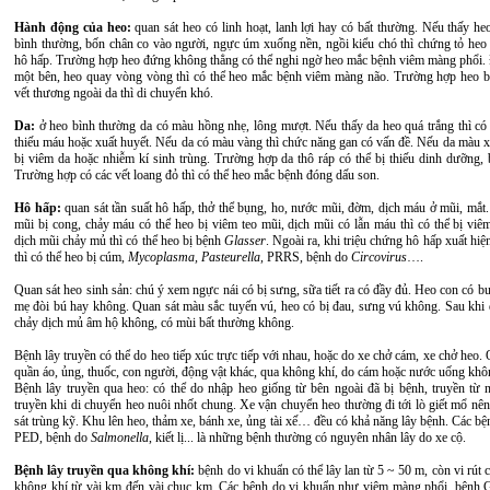
Hành động của heo:
quan sát heo có linh hoạt, lanh lợi hay có bất thường. Nếu thấy h
bình thường, bốn chân co vào người, ngực úm xuống nền, ngồi kiểu chó thì chứng tỏ heo
hô hấp. Trường hợp heo đứng không thẳng có thể nghi ngờ heo mắc bệnh viêm màng phổi.
một bên, heo quay vòng vòng thì có thể heo mắc bệnh viêm màng não. Trường hợp heo b
vết thương ngoài da thì di chuyển khó.
Da:
ở heo bình thường da có màu hồng nhẹ, lông mượt. Nếu thấy da heo quá trắng thì có 
thiếu máu hoặc xuất huyết. Nếu da có màu vàng thì chức năng gan có vấn đề. Nếu da màu x
bị viêm da hoặc nhiễm kí sinh trùng. Trường hợp da thô ráp có thể bị thiếu dinh dưỡng,
Trường hợp có các vết loang đỏ thì có thể heo mắc bệnh đóng dấu son.
Hô hấp:
quan sát tần suất hô hấp, thở thể bụng, ho, nước mũi, đờm, dịch máu ở mũi, mắt
mũi bị cong, chảy máu có thể heo bị viêm teo mũi, dịch mũi có lẫn máu thì có thể bị viê
dịch mũi chảy mủ thì có thể heo bị bệnh
Glasser
. Ngoài ra, khi triệu chứng hô hấp xuất hiệ
thì có thể heo bị cúm,
Mycoplasma, Pasteurella
, PRRS, bệnh do
Circovirus
….
Quan sát heo sinh sản: chú ý xem ngực nái có bị sưng, sữa tiết ra có đầy đủ. Heo con có 
mẹ đòi bú hay không. Quan sát màu sắc tuyến vú, heo có bị đau, sưng vú không. Sau khi đ
chảy dịch mủ âm hộ không, có mùi bất thường không.
Bệnh lây truyền có thể do heo tiếp xúc trực tiếp với nhau, hoặc do xe chở cám, xe chở heo.
quần áo, ủng, thuốc, con người, động vật khác, qua không khí, do cám hoặc nước uống kh
Bệnh lây truyền qua heo: có thể do nhập heo giống từ bên ngoài đã bị bệnh, truyền từ n
truyền khi di chuyển heo nuôi nhốt chung. Xe vận chuyển heo thường đi tới lò giết mổ nên
sát trùng kỹ. Khu lên heo, thảm xe, bánh xe, ủng tài xế… đều có khả năng lây bệnh. Các 
PED, bệnh do
Salmonella
, kiết lị... là những bệnh thường có nguyên nhân lây do xe cộ.
Bệnh lây truyền qua không khí:
bệnh do vi khuẩn có thể lây lan từ 5 ~ 50 m, còn vi rút c
không khí từ vài km đến vài chục km. Các bệnh do vi khuẩn như viêm màng phổi, bệnh G