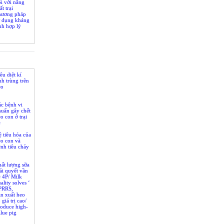
i với năng
ất trại
hương pháp
ử dụng kháng
nh hợp lý
êu diệt kí
nh trùng trên
eo
c bệnh vi
huẩn gây chết
o con ở trại
ẻ
 tiêu hóa của
eo con và
nh tiêu chảy
ất lượng sữa
ải quyết vần
 4P/ Milk
ality solves ‘
(PRRS,
 and PED)
n xuất heo
 giá trị cao/
roduce high-
lue pig