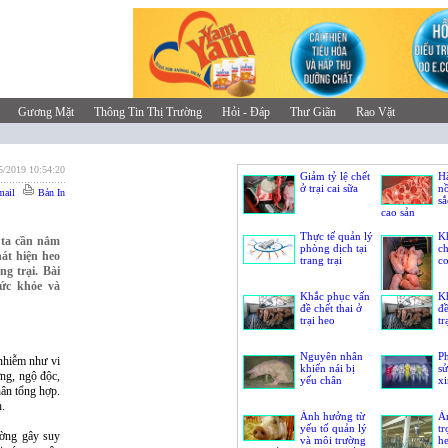
Gương Mặt
Thông Tin Thị Trường
Hỏi - Đáp
Thư Giãn
Rao Vặt
5/2019 10:54:20
Giảm tỷ lệ chết
H
ở trại cai sữa
n
ail
Bản In
sắ
cao sản
Thực tế quản lý
Kh
, ta cần nắm
phòng dịch tại
ch
át hiện heo
trang trại
c
ng trại. Bài
sức khỏe và
Khắc phục vấn
K
đề chết thai ở
đề
trại heo
tr
Nguyên nhân
P
 nhiễm như vi
khiến nái bị
sử
ơng, ngộ độc,
yếu chân
xi
hân tổng hợp.
h.
Ảnh hưởng từ
Ả
yếu tố quản lý
tr
ờng gây suy
và môi trường
he