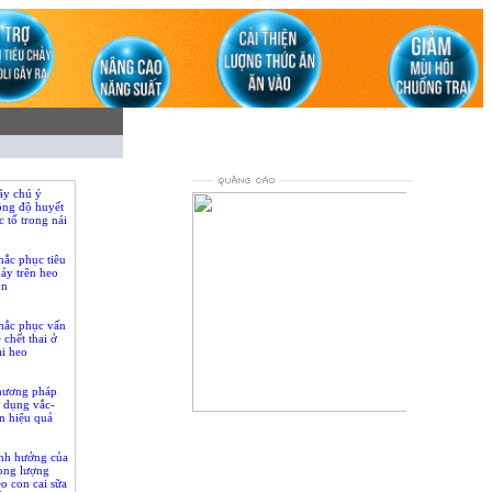
ãy chú ý
ồng độ huyết
c tố trong nái
ắc phục tiêu
ảy trên heo
on
hắc phục vấn
 chết thai ở
ại heo
hương pháp
 dụng vắc-
n hiệu quả
loading...
nh hưởng của
ọng lượng
o con cai sữa