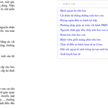
on, ruột già,
ng đúng. Nấm
, ức chế miễn
- Bệnh ngoài da trên heo
- Cải thiện hệ thống đường ruột heo con
- Phòng ngừa điều trị bệnh hô hấp
- Phương pháp giúp an toàn với bệnh PRRS
 nguyên nhân
- Nguyên nhân gây tiêu chảy trên heo con m
yền: run toàn
- Rotavirus trên heo con
- Bệnh viêm phổi màng phổi trên heo
bằng các cải
- Thực tế điều trị bệnh hoại tử tai ở heo
đúng, chuồng
- Diệt nội ngoại kí sinh trùng tại trại nuôi h
- Xuất huyết bao tử
 sinh sản thì
 cấp cho heo
g cấp dư dinh
o sau cai sữa
hời gian quan
i chuyển, mật
chảy…, chuồng
mạnh điều đầu