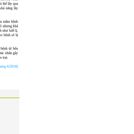
ó thể lây qua
khả năng lây
iễm mầm bệnh
hỏ nhưng khả
 như kiết lị,
eo bệnh sẽ là
 bệnh từ bên
 tác nhân gây
 trại.
háng 6/2018)