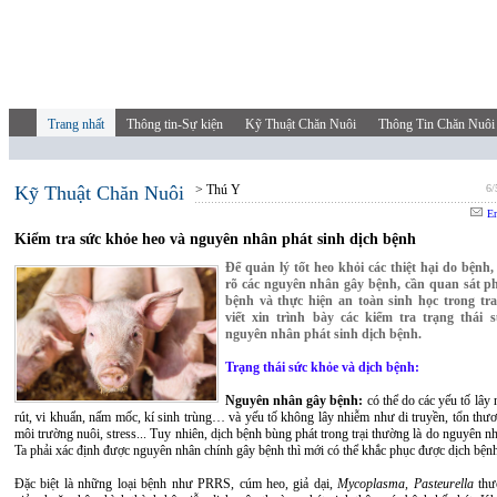
Trang nhất
Thông tin-Sự kiện
Kỹ Thuật Chăn Nuôi
Thông Tin Chăn Nuôi
Kỹ Thuật Chăn Nuôi
> Thú Y
6/
Em
Kiểm tra sức khỏe heo và nguyên nhân phát sinh dịch bệnh
Để quản lý tốt heo khỏi các thiệt hại do bệnh
rõ các nguyên nhân gây bệnh, cần quan sát ph
bệnh và thực hiện an toàn sinh học trong tra
viết xin trình bày các kiểm tra trạng thái 
nguyên nhân phát sinh dịch bệnh.
Trạng thái sức khỏe và dịch bệnh:
Nguyên nhân gây bệnh:
có thể do các yếu tố lây
rút, vi khuẩn, nấm mốc, kí sinh trùng… và yếu tố không lây nhiễm như di truyền, tổn thư
môi trường nuôi, stress... Tuy nhiên, dịch bệnh bùng phát trong trại thường là do nguyên n
Ta phải xác định được nguyên nhân chính gây bệnh thì mới có thể khắc phục được dịch bện
Đặc biệt là những loại bệnh như PRRS, cúm heo, giả dại,
Mycoplasma, Pasteurella
thư