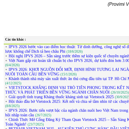
(Provimi 
Các tin khác :
IPVS 2026 bước vào cao điểm học thuật: Từ dinh dưỡng, công nghệ số đ
lược khống chế Dịch tả heo châu Phi
(18/6/2026)
Hội nghị IPVS 2026 – Sẵn sàng trước thềm sự kiện quốc tế chuyên ngàn
Việt Nam gấp rút hoàn tất chuẩn bị cho IPVS 2026, dự kiến đón hơn 3.00
(6/4/2026)
IPVS 2026: KHƠI NGUỒN ĐỔI MỚI, ĐỊNH HÌNH TƯƠNG LAI NG
NUÔI TOÀN CẦU BỀN VỮNG
(15/1/2026)
Khánh thành nhà máy sản xuất thức ăn thú cưng đầu tiên tại TP. Hồ Chí
(4/12/2025)
VIETSTOCK KHẲNG ĐỊNH VAI TRÒ TIÊN PHONG TRONG KẾT N
THỨC VÀ PHÁT TRIỂN BỀN VỮNG NGÀNH CHĂN NUÔI
(26/10/2025)
Giải quyết tình trạng Kháng thuốc kháng sinh tại Vietstock 2025
(30/9/202
Hội thảo đầu bờ Vietstock 2025: Kết nối và chia sẻ tầm nhìn từ các chuyê
(8/8/2025)
IPVS 2026: Bước tiến vượt bậc của ngành chăn nuôi heo Việt Nam trong 
hội nhập toàn cầu
(26/7/2025)
Chính Thức Mở Cổng Đăng Ký Tham Quan Vietstock 2025 – Sẵn Sàng K
Toàn Ngành!
(23/7/2025)
PETFAIR VIETNAM 2025 - SỰ KIỆN THÚ CƯNG HÀNG ĐẦU VIỆ