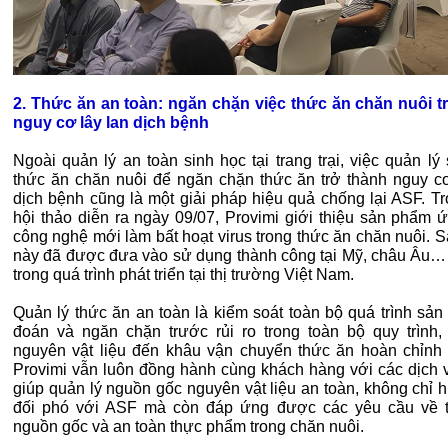
2. Thức ăn an toàn: ngăn chặn việc thức ăn chăn nuôi t
nguy cơ lây lan dịch bệnh
Ngoài quản lý an toàn sinh học tại trang trại, việc quản lý
thức ăn chăn nuôi để ngăn chặn thức ăn trở thành nguy cơ
dịch bệnh cũng là một giải pháp hiệu quả chống lại ASF. Tr
hội thảo diễn ra ngày 09/07, Provimi giới thiệu sản phẩm 
công nghệ mới làm bất hoạt virus trong thức ăn chăn nuôi. 
này đã được đưa vào sử dụng thành công tại Mỹ, châu Âu…
trong quá trình phát triển tại thị trường Việt Nam.
Quản lý thức ăn an toàn là kiểm soát toàn bộ quá trình sản
đoán và ngăn chặn trước rủi ro trong toàn bộ quy trình,
nguyên vật liệu đến khâu vận chuyển thức ăn hoàn chỉnh đ
Provimi vẫn luôn đồng hành cùng khách hàng với các dịch v
giúp quản lý nguồn gốc nguyên vật liệu an toàn, không chỉ 
đối phó với ASF mà còn đáp ứng được các yêu cầu về t
nguồn gốc và an toàn thực phẩm trong chăn nuôi.