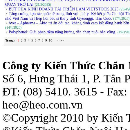
QUAY TRỞ LẠI
(21/5/2025)
BỨT PHÁ KINH DOANH TẠI TRIỂN LÃM VIETSTOCK 2025
(25/4/2
Tăng cường hợp tác quốc tế trong lĩnh vực thú y: Ký kết giữa Chi hội T
nhỏ Việt Nam và Hiệp hội bác sĩ thú y tỉnh Gyeonggi, Hàn Quốc
(17/4/2025)
Avet – Apharma – Abio tri ân đối tác, khẳng định cam kết đồng hành bền
(14/4/2025)
Polyphenol: Giải pháp tiềm năng hướng đễn chăn nuôi bền vững.
(19/3/20
Trang:
1
2
3
4
5
6
7
8
9
10
>
>>
Công ty Kiến Thức Chăn 
Số 6, Hưng Thái 1, P. Tân
ĐT: (08) 5410. 3615 - Fax:
heo@heo.com.vn
©Copyright 2010 by Kiến 