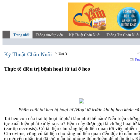
Trang nhất
Thông tin-Sự kiện
Kỹ Thuật Chăn Nuôi
Thông Tin Chăn Nuôi
Kỹ Thuật Chăn Nuôi
> Thú Y
2/
Ema
Thực tế điều trị bệnh hoại tử tai ở heo
Phần cuối tai heo bị hoại tử (Hoại tử trước khi bị heo khác cắ
Tai heo con của trại bị hoại tử phải làm như thế nào? Nếu triệu chứng
tục xuất hiện phải xử lý ra sao? Bệnh này được gọi là chứng hoại tử t
(ear tip necrosis). Có tài liệu cho rằng bệnh liên quan tới việc nhiễm
Circovirus, cũng có tài liệu cho rằng nó liên quan đến độc tố nấm mố
ra nguyên nhân trại đã gửi mẫu tới phòng thí nghiệm để phân tích. Kế