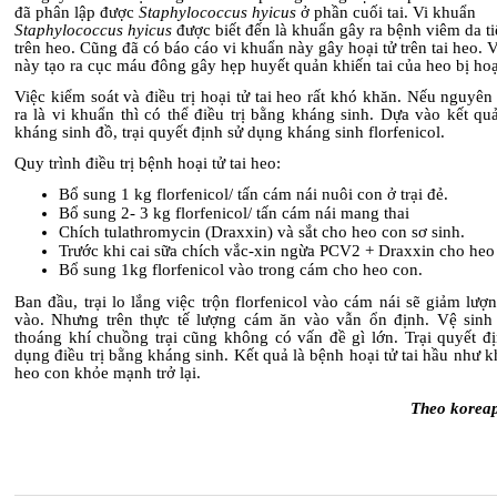
đã phân lập được
Staphylococcus hyicus
ở phần cuối tai. Vi khuẩn
Staphylococcus hyicus
được biết đến là khuẩn gây ra bệnh viêm da ti
trên heo. Cũng đã có báo cáo vi khuẩn này gây hoại tử trên tai heo. 
này tạo ra cục máu đông gây hẹp huyết quản khiến tai của heo bị hoạ
Việc kiểm soát và điều trị hoại tử tai heo rất khó khăn. Nếu nguyê
ra là vi khuẩn thì có thể điều trị bằng kháng sinh. Dựa vào kết qu
kháng sinh đồ, trại quyết định sử dụng kháng sinh florfenicol.
Quy trình điều trị bệnh hoại tử tai heo:
Bổ sung 1 kg florfenicol/ tấn cám nái nuôi con ở trại đẻ.
Bổ sung 2- 3 kg florfenicol/ tấn cám nái mang thai
Chích tulathromycin (Draxxin) và sắt cho heo con sơ sinh.
Trước khi cai sữa chích vắc-xin ngừa PCV2 + Draxxin cho heo
Bổ sung 1kg florfenicol vào trong cám cho heo con.
Ban đầu, trại lo lắng việc trộn florfenicol vào cám nái sẽ giảm lư
vào. Nhưng trên thực tế lượng cám ăn vào vẫn ổn định. Vệ sinh
thoáng khí chuồng trại cũng không có vấn đề gì lớn. Trại quyết đị
dụng điều trị bằng kháng sinh. Kết quả là bệnh hoại tử tai hầu như 
heo con khỏe mạnh trở lại.
Theo koreap