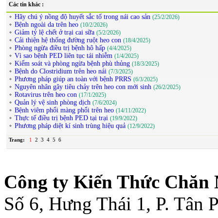
Các tin khác :
Hãy chú ý nồng độ huyết sắc tố trong nái cao sản
(25/2/2026)
Bệnh ngoài da trên heo
(10/2/2026)
Giảm tỷ lệ chết ở trại cai sữa
(5/2/2026)
Cải thiện hệ thống đường ruột heo con
(18/4/2025)
Phòng ngừa điều trị bệnh hô hấp
(4/4/2025)
Vì sao bệnh PED liên tục tái nhiễm
(1/4/2025)
Kiểm soát và phòng ngừa bệnh phù thủng
(18/3/2025)
Bệnh do Clostridium trên heo nái
(7/3/2025)
Phương pháp giúp an toàn với bệnh PRRS
(6/3/2025)
Nguyên nhân gây tiêu chảy trên heo con mới sinh
(26/2/2025)
Rotavirus trên heo con
(17/1/2025)
Quản lý vệ sinh phòng dịch
(7/6/2024)
Bệnh viêm phổi màng phổi trên heo
(14/11/2022)
Thực tế điều trị bệnh PED tại trại
(19/9/2022)
Phương pháp diệt kí sinh trùng hiệu quả
(12/9/2022)
Trang:
1
2
3
4
5
6
Công ty Kiến Thức Chăn 
Số 6, Hưng Thái 1, P. Tân