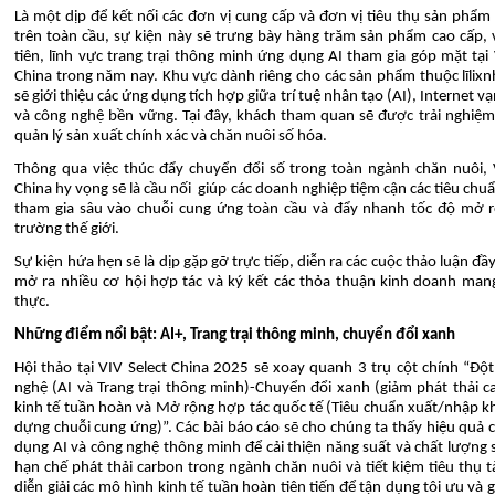
Là một dịp để kết nối các đơn vị cung cấp và đơn vị tiêu thụ sản phẩm
trên toàn cầu, sự kiện này sẽ trưng bày hàng trăm sản phẩm cao cấp, 
tiên, lĩnh vực trang trại thông minh ứng dụng AI tham gia góp mặt tại 
China trong năm nay. Khu vực dành riêng cho các sản phẩm thuộc lĩlix
sẽ giới thiệu các ứng dụng tích hợp giữa trí tuệ nhân tạo (AI), Internet vạ
và công nghệ bền vững. Tại đây, khách tham quan sẽ được trải nghiệm
quản lý sản xuất chính xác và chăn nuôi số hóa.
Thông qua việc thúc đẩy chuyển đổi số trong toàn ngành chăn nuôi, 
China hy vọng sẽ là cầu nối giúp các doanh nghiệp tiệm cận các tiêu chuẩ
tham gia sâu vào chuỗi cung ứng toàn cầu và đẩy nhanh tốc độ mở r
trường thế giới.
Sự kiện hứa hẹn sẽ là dịp gặp gỡ trực tiếp, diễn ra các cuộc thảo luận đầ
mở ra nhiều cơ hội hợp tác và ký kết các thỏa thuận kinh doanh mang l
thực.
Những điểm nổi bật: AI+, Trang trại thông minh, chuyển đổi xanh
Hội thảo tại VIV Select China 2025 sẽ xoay quanh 3 trụ cột chính “Độ
nghệ (AI và Trang trại thông minh)-Chuyển đổi xanh (giảm phát thải 
kinh tế tuần hoàn và Mở rộng hợp tác quốc tế (Tiêu chuẩn xuất/nhập k
dựng chuỗi cung ứng)”. Các bài báo cáo sẽ cho chúng ta thấy hiệu quả c
dụng AI và công nghệ thông minh để cải thiện năng suất và chất lượng
hạn chế phát thải carbon trong ngành chăn nuôi và tiết kiệm tiêu thụ t
diễn giải các mô hình kinh tế tuần hoàn tiên tiến để tận dụng tôi ưu và 