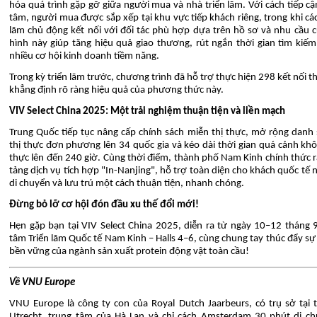
hóa quá trình gặp gỡ giữa người mua và nhà triển lãm. Với cách tiếp cậ
tâm, người mua được sắp xếp tại khu vực tiếp khách riêng, trong khi các
lãm chủ động kết nối với đối tác phù hợp dựa trên hồ sơ và nhu cầu 
hình này giúp tăng hiệu quả giao thương, rút ngắn thời gian tìm kiế
nhiều cơ hội kinh doanh tiềm năng.
Trong kỳ triển lãm trước, chương trình đã hỗ trợ thực hiện 298 kết nối t
khẳng định rõ ràng hiệu quả của phương thức này.
VIV Select China 2025: Một trải nghiệm thuận tiện và liền mạch
Trung Quốc tiếp tục nâng cấp chính sách miễn thị thực, mở rộng danh
thị thực đơn phương lên 34 quốc gia và kéo dài thời gian quá cảnh khô
thực lên đến 240 giờ. Cùng thời điểm, thành phố Nam Kinh chính thức 
tảng dịch vụ tích hợp "In-Nanjing", hỗ trợ toàn diện cho khách quốc tế 
di chuyển và lưu trú một cách thuận tiện, nhanh chóng.
Đừng bỏ lỡ cơ hội đón đầu xu thế đổi mới!
Hẹn gặp bạn tại VIV Select China 2025, diễn ra từ ngày 10–12 tháng 9
tâm Triển lãm Quốc tế Nam Kinh – Halls 4–6, cùng chung tay thúc đẩy sự 
bền vững của ngành sản xuất protein động vật toàn cầu!
Về VNU Europe
VNU Europe là công ty con của Royal Dutch Jaarbeurs, có trụ sở tại
Utrecht, trung tâm của Hà Lan và chỉ cách Amsterdam 30 phút di ch