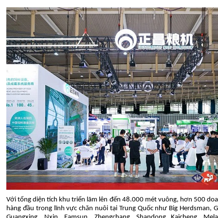
Với tổng diện tích khu triển lãm lên đến 48.000 mét vuông, hơn 500 do
hàng đầu trong lĩnh vực chăn nuôi tại Trung Quốc như Big Herdsman,
Guangxing, Nxin, Famsun, Zhengchang, Shandong Kaicheng, Mel