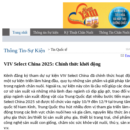
Trang nhất
Thông tin-Sự kiện
Kỹ Thuật Chăn Nuôi
Thông Tin Chăn Nuôi
Thông Tin-Sự Kiện
> Tin Quốc tế
16/
Ema
VIV Select China 2025: Chính thức khởi động
Kênh đăng ký tham dự sự kiện VIV Select China đã chính thức hoạt độ
một sự kiện triển lãm hàng đầu, quy tụ những sản phẩm và giải pháp tân
trong ngành chăn nuôi. Ngoài ra, sự kiện này còn là cầu nối giúp các do
cơ sở sản xuất và những nhà lãnh đạo ngành có dịp gặp gỡ, trao đổi v
giúp ngành sản xuất động vật của Trung Quốc đạt nhiều bước tiến mạ
Select China 2025 sẽ được tổ chức vào ngày 10/9 đên 12/9 tại trung tâm
quốc tế Nam Kinh, Trung Quốc thu hút nhiều đơn vị tham gia triển lãm
động trong các lĩnh vực chăn nuôi heo và gia cầm, nguyên liệu thức ăn 
phụ gia thức ăn/thiết bị sản xuất phụ gia, thiết bị trang trại, chế phẩm
công nghệ sản xuất con giống, chăm sóc sức khỏe vật nuôi, thú y, sản x
v.v.