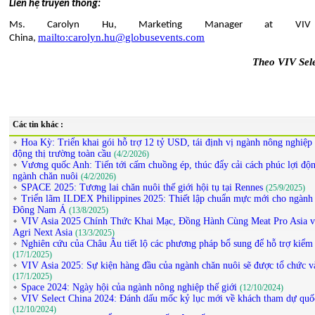
Liên hệ truyền thông:
Ms. Carolyn Hu, Marketing Manager at VIV 
mailto:carolyn.hu@globusevents.com
China,
Theo VIV Sele
Các tin khác :
Hoa Kỳ: Triển khai gói hỗ trợ 12 tỷ USD, tái định vị ngành nông nghiệp 
động thị trường toàn cầu
(4/2/2026)
Vương quốc Anh: Tiến tới cấm chuồng ép, thúc đẩy cải cách phúc lợi độn
ngành chăn nuôi
(4/2/2026)
SPACE 2025: Tương lai chăn nuôi thế giới hội tụ tại Rennes
(25/9/2025)
Triển lãm ILDEX Philippines 2025: Thiết lập chuẩn mực mới cho ngành
Đông Nam Á
(13/8/2025)
VIV Asia 2025 Chính Thức Khai Mạc, Đồng Hành Cùng Meat Pro Asia v
Agri Next Asia
(13/3/2025)
Nghiên cứu của Châu Âu tiết lộ các phương pháp bổ sung để hỗ trợ kiểm
(17/1/2025)
VIV Asia 2025: Sự kiện hàng đầu của ngành chăn nuôi sẽ được tổ chức v
(17/1/2025)
Space 2024: Ngày hội của ngành nông nghiệp thế giới
(12/10/2024)
VIV Select China 2024: Đánh dấu mốc kỷ lục mới về khách tham dự quố
(12/10/2024)