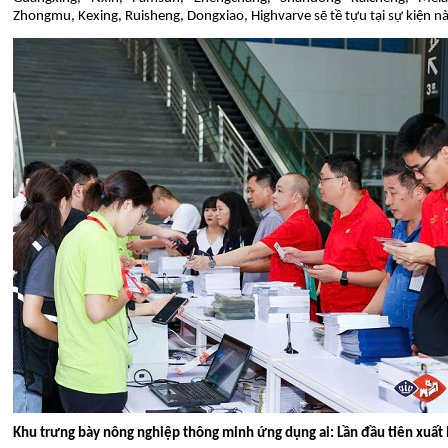
Zhongmu, Kexing, Ruisheng, Dongxiao, Highvarve sẽ tề tựu tại sự kiện nà
Khu trưng bày nông nghiệp thông minh ứng dụng ai: Lần đầu tiên xuất