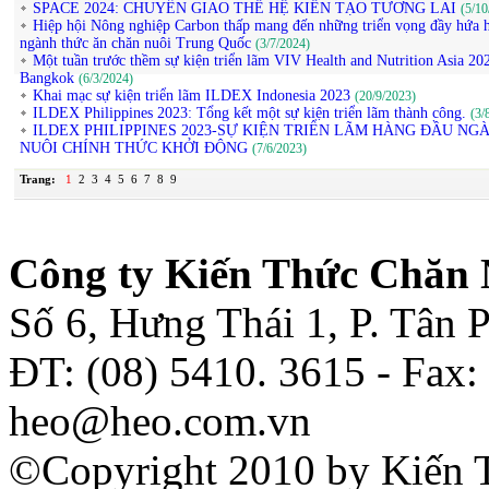
SPACE 2024: CHUYỂN GIAO THẾ HỆ KIẾN TẠO TƯƠNG LAI
(5/10
Hiệp hội Nông nghiệp Carbon thấp mang đến những triển vọng đầy hứa 
ngành thức ăn chăn nuôi Trung Quốc
(3/7/2024)
Một tuần trước thềm sự kiện triển lãm VIV Health and Nutrition Asia 202
Bangkok
(6/3/2024)
Khai mạc sự kiện triển lãm ILDEX Indonesia 2023
(20/9/2023)
ILDEX Philippines 2023: Tổng kết một sự kiện triển lãm thành công.
(3/
ILDEX PHILIPPINES 2023-SỰ KIỆN TRIỂN LÃM HÀNG ĐẦU NG
NUÔI CHÍNH THỨC KHỞI ĐỘNG
(7/6/2023)
Trang:
1
2
3
4
5
6
7
8
9
Công ty Kiến Thức Chăn 
Số 6, Hưng Thái 1, P. Tân
ĐT: (08) 5410. 3615 - Fax:
heo@heo.com.vn
©Copyright 2010 by Kiến 