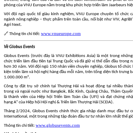
phòng của VNU Europe nằm trong khu phức hợp triển lãm Jaarbeurs hiện
Với đội ngũ quốc tế giàu kinh nghiệm, VNU Europe chuyên tổ chức c
ngành nông nghiệp – thực phẩm trên toàn cầu, nổi bật như VIV, AgriBIT
Agri Next.
www.vnueurope.com
🔗 Thông tin chi tiết:
Về Globus Events
Globus Events (trước đây là VNU Exhibitions Asia) là một trong những
chức triển lãm đầu tiên tại Trung Quốc và đã giữ vị thế dẫn đầu trong 
hơn 30 năm. Với đội ngũ 150 nhân viên chuyên nghiệp, Globus tổ chức
kiện triển lãm và hội nghị hàng đầu mỗi năm, trên tổng diện tích trưng b
1.000.000 m².
Công ty đặt trụ sở chính tại Thượng Hải và hoạt động tại nhiều thà
trong và ngoài nước như Bangkok, Bắc Kinh, Quảng Châu, Thâm Quyến
là thành viên của Hiệp hội Triển lãm Toàn cầu (UFI) và đạt chứng nh
hạng A” của Hiệp hội Hội nghị & Triển lãm Thượng Hải (SCEIA).
Tháng 2/2024, Globus Events chính thức gia nhập danh mục đầu tư c
International, một trong những tập đoàn đầu tư tư nhân lớn nhất thế giớ
www.globusevents.com
Thông tin chi tiết: