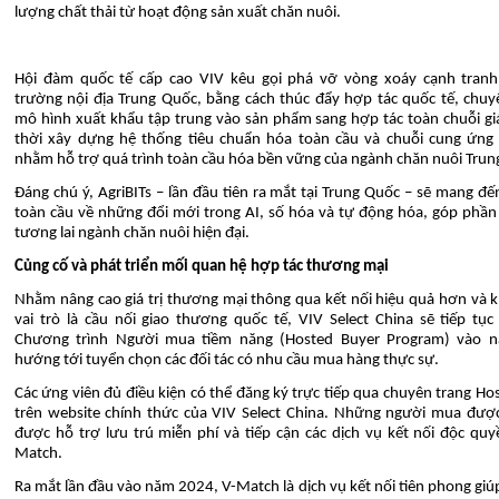
lượng chất thải từ hoạt động sản xuất chăn nuôi.
Hội đàm quốc tế cấp cao VIV kêu gọi phá vỡ vòng xoáy cạnh tranh 
trường nội địa Trung Quốc, bằng cách thúc đẩy hợp tác quốc tế, chuy
mô hình xuất khẩu tập trung vào sản phẩm sang hợp tác toàn chuỗi giá
thời xây dựng hệ thống tiêu chuẩn hóa toàn cầu và chuỗi cung ứng 
nhằm hỗ trợ quá trình toàn cầu hóa bền vững của ngành chăn nuôi Trun
Đáng chú ý, AgriBITs – lần đầu tiên ra mắt tại Trung Quốc – sẽ mang đế
toàn cầu về những đổi mới trong AI, số hóa và tự động hóa, góp phần
tương lai ngành chăn nuôi hiện đại.
Củng cố và phát triển mối quan hệ hợp tác thương mại
Nhằm nâng cao giá trị thương mại thông qua kết nối hiệu quả hơn và 
vai trò là cầu nối giao thương quốc tế, VIV Select China sẽ tiếp tục 
Chương trình Người mua tiềm năng (Hosted Buyer Program) vào 
hướng tới tuyển chọn các đối tác có nhu cầu mua hàng thực sự.
Các ứng viên đủ điều kiện có thể đăng ký trực tiếp qua chuyên trang Ho
trên website chính thức của VIV Select China. Những người mua đượ
được hỗ trợ lưu trú miễn phí và tiếp cận các dịch vụ kết nối độc qu
Match.
Ra mắt lần đầu vào năm 2024, V-Match là dịch vụ kết nối tiên phong giú