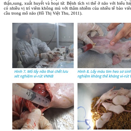
thận,sung, xuất huyết và hoại tử. Bệnh tích vi thể ở não với biểu hi
có nhiều vị trí viêm không mủ với thâm nhiễm của nhiều tế bào viê
cầu trong mô não (Hồ Thị Việt Thu, 2011).