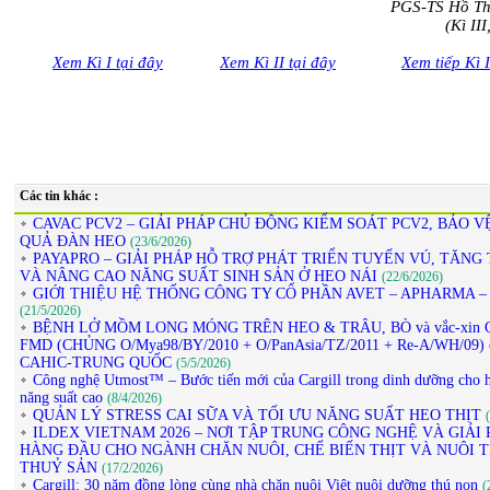
PGS-TS Hồ Thị
(Kì III
Xem Kì I tại đây
Xem Kì II tại đây
Xem tiếp Kì I
Các tin khác :
CAVAC PCV2 – GIẢI PHÁP CHỦ ĐỘNG KIỂM SOÁT PCV2, BẢO V
QUẢ ĐÀN HEO
(23/6/2026)
PAYAPRO – GIẢI PHÁP HỖ TRỢ PHÁT TRIỂN TUYẾN VÚ, TĂNG 
VÀ NÂNG CAO NĂNG SUẤT SINH SẢN Ở HEO NÁI
(22/6/2026)
GIỚI THIỆU HỆ THỐNG CÔNG TY CỔ PHẦN AVET – APHARMA –
(21/5/2026)
BỆNH LỞ MỒM LONG MÓNG TRÊN HEO & TRÂU, BÒ và vắc-xin 
FMD (CHỦNG O/Mya98/BY/2010 + O/PanAsia/TZ/2011 + Re-A/WH/09) 
CAHIC-TRUNG QUỐC
(5/5/2026)
Công nghệ Utmost™ – Bước tiến mới của Cargill trong dinh dưỡng cho h
năng suất cao
(8/4/2026)
QUẢN LÝ STRESS CAI SỮA VÀ TỐI ƯU NĂNG SUẤT HEO THỊT
ILDEX VIETNAM 2026 – NƠI TẬP TRUNG CÔNG NGHỆ VÀ GIẢI 
HÀNG ĐẦU CHO NGÀNH CHĂN NUÔI, CHẾ BIẾN THỊT VÀ NUÔI 
THUỶ SẢN
(17/2/2026)
Cargill: 30 năm đồng lòng cùng nhà chăn nuôi Việt nuôi dưỡng thú non
(