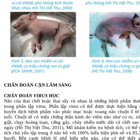
CHẨN ĐOÁN CẬN LÂM SÀNG
CHẨN ĐOÁN VIRUS HỌC
Não của thai chết hoặc thai sẩy và nhau là những bệnh phẩm th
trong phân lập virus. Phân lập virus có thể được thực hiện bằng 
huyền dịch bệnh phẩm vào phúc mạc hoặc xoang não chuột ổ từ
tuổi. Chuột sẽ có triệu chứng thần kinh do viêm não như co ro, xù
giật, chạy hoảng loạn, cứng gáy, chảy nhiều nước dãi và chết sau
ngày (Hồ Thị Việt Thu, 2011). Mổ khám kiểm tra bệnh tích, có thể 
tích chủ yếu tập trung ở não bộ với 100% biểu hiện phù nề và 85
huyết. Bên cạnh bệnh lý phổ biến trên não, còn có thể thấy g