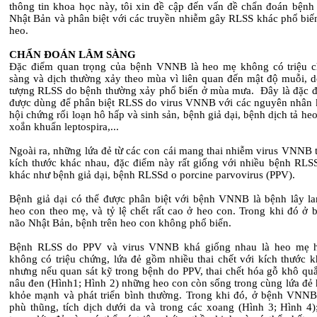
thông tin khoa học này, tôi xin đề cập đến vấn đề chẩn đoán bệnh
Nhật Bản và phân biệt với các truyền nhiễm gây RLSS khác phổ biến
heo.
CHẨN ĐOÁN LÂM SÀNG
Đặc điểm quan trọng của bệnh VNNB là heo mẹ không có triệu 
sàng và dịch thường xảy theo mùa vì liên quan đến mật độ muỗi, d
tượng RLSS do bệnh thường xảy phổ biến ở mùa mưa. Đây là đặc đ
được dùng để phân biệt RLSS do virus VNNB với các nguyên nhân 
hội chứng rối loạn hô hấp và sinh sản, bệnh giả dại, bệnh dịch tả he
xoắn khuẩn leptospira,...
Ngoài ra, những lứa đẻ từ các con cái mang thai nhiễm virus VNNB 
kích thước khác nhau, đặc điểm này rất giống với nhiều bệnh RLSS
khác như bệnh giả dại, bệnh RLSSd o porcine parvovirus (PPV).
Bệnh giả dại có thể được phân biệt với bệnh VNNB là bệnh lây l
heo con theo mẹ, và tỷ lệ chết rất cao ở heo con. Trong khi đó ở 
não Nhật Bản, bệnh trên heo con không phổ biến.
Bệnh RLSS do PPV và virus VNNB khá giống nhau là heo mẹ h
không có triệu chứng, lứa đẻ gồm nhiều thai chết với kích thước k
nhưng nếu quan sát kỹ trong bệnh do PPV, thai chết hóa gỗ khô qu
nâu đen (Hình1; Hình 2) những heo con còn sống trong cùng lứa đẻ 
khỏe mạnh và phát triển bình thường. Trong khi đó, ở bệnh VNNB 
phù thũng, tích dịch dưới da và trong các xoang (Hình 3; Hình 4)