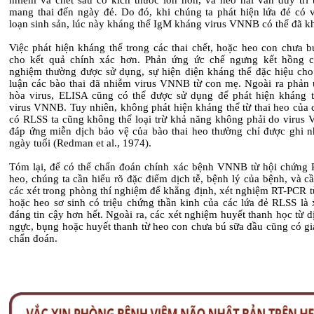
nhiễm và chết sau có kích thước lớn hơn, và heo nái vẫn duy trì t
mang thai đến ngày đẻ. Do đó, khi chúng ta phát hiện lứa đẻ có v
loạn sinh sản, lúc này kháng thể IgM kháng virus VNNB có thể đã k
Việc phát hiện kháng thể trong các thai chết, hoặc heo con chưa b
cho kết quả chính xác hơn. Phản ứng ức chế ngưng kết hồng c
nghiệm thường được sử dụng, sự hiện diện kháng thể đặc hiệu cho
luận các bào thai đã nhiễm virus VNNB từ con mẹ. Ngoài ra phản 
hòa virus, ELISA cũng có thể được sử dụng để phát hiện kháng 
virus VNNB. Tuy nhiên, không phát hiện kháng thể từ thai heo của 
có RLSS ta cũng không thể loại trừ khả năng không phải do virus
đáp ứng miễn dịch bảo vệ của bào thai heo thường chỉ được ghi n
ngày tuổi (Redman et al., 1974).
Tóm lại, để có thể chẩn đoán chính xác bệnh VNNB từ hội chứng 
heo, chúng ta cần hiểu rõ đặc điểm dịch tễ, bệnh lý của bệnh, và cầ
các xét trong phòng thí nghiệm để khẳng định, xét nghiệm RT-PCR t
hoặc heo sơ sinh có triệu chứng thần kinh của các lứa đẻ RLSS là 
đáng tin cậy hơn hết. Ngoài ra, các xét nghiệm huyết thanh học từ 
ngực, bụng hoặc huyết thanh từ heo con chưa bú sữa đầu cũng có giá
chẩn đoán.