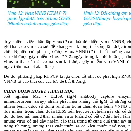
Tuy nhiên, việc phân lập virus từ các lứa đẻ nhiễm virus VNNB, ch
giới hạn, do virus có sức đề kháng yếu không thể sống lâu được tro
chết. Nghiên cứu phân lập được virus VNNB từ thai bất thường của 
sau khi được gây nhiễm virus từ 7-22ngày, trong khi đó không phân
virus từ thai của 2 heo nái sau khi được gây nhiễm virusVNNB ở
ngày (Shimizu et al., 1954).
Do đó, phương pháp RT-PCR là lựa chọn tốt nhất để phát hiện RNA 
VNNB từ bào thai của các lứa đẻ bất thường.
CHẨN ĐOÁN HUYẾT THANH HỌC
Xét nghiệm Mac - ELISA (IgM antibody capture enzym
immunosorbent assay) nhằm phát hiện kháng thể IgM từ những c
nhiễm bệnh, được sử dụng rộng rãi trong chẩn đoán bệnh VNNB tr
Tuy nhiên, trong chẩn đoán RLSS trên heo, xét nghiệm này chỉ có gi
dò, do heo nái mang thai nhiễm virus không có bất cứ dấu hiệu lâm
nhưng virus có thể gây nhiễm bào thai, trong tử cung quá trình lây n
trong tử cung, những thai chết trước sẽ có kích thước nhỏ hơn, 