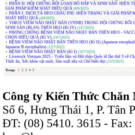
PHẦN II: HỘI CHỨNG RỐI LOẠN HÔ HẤP VÀ SINH SẢN: HIỆN 
GIẢI PHÁP KIỂM SOÁT HIỆU QUẢ
(8/8/2025)
PHẦN I: DỊCH TẢ HEO CHÂU PHI: HIỆN TRẠNG VÀ GIẢI PHÁP 
SOÁT HIỆU QUẢ
(4/8/2025)
VIRUS VIÊM NÃO NHẬT BẢN (VNNB) TRONG HỘI CHỨNG RỐI 
SINH SẢN (RLSS) TRÊN HEO (Kì IV)
(14/7/2025)
PHÒNG CHỐNG BỆNH VIÊM NÃO NHẬT BẢN TRÊN HEO - VACC
CHỌN HIỆU QUẢ (Kì V)
(14/7/2025)
BỆNH VIÊM NÃO NHẬT BẢN TRÊN HEO (Kì II) (Japanese encephalit
Japanese B encephalitis)
(12/7/2025)
BỆNH VIÊM NÃO NHẬT BẢN (Kì I)
(10/7/2025)
Livestock Vietnam 2025 - Triển lãm và Hội thảo Quốc tế lần thứ 3 về Ch
Thức ăn, Sức khỏe vật nuôi, Sản xuất sữa và Chế biến thịt
(12/5/2025)
Trang:
1
2
3
4
5
Công ty Kiến Thức Chăn 
Số 6, Hưng Thái 1, P. Tân
ĐT: (08) 5410. 3615 - Fax: