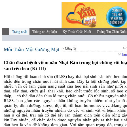
Trang nhất
Thông tin-Sự kiện
Kỹ Thuật Chăn Nuôi
Thông Tin Chăn Nuôi
Mỗi Tuần Một Gương Mặt
> Công Ty
14/
Ema
Chẩn đoán bệnh viêm não Nhật Bản trong hội chứng rối loạ
sản trên heo (Kì III)
Hội chứng rối loạn sinh sản (RLSS) hay thất bại sinh sản trên heo t
nhắc đến trong chăn nuôi nái sinh sản. Đây là hội chứng phức tạ
nhiều vấn đề làm giảm năng suất của heo nái sinh sản như phối 
thai, sẩy thai, chửa giả, thai khô, heo chết trước lúc sinh, số heo 
thấp,…có thể dẫn đến thua lỗ trong chăn nuôi. Có nhiều nguyên nhâ
RLSS, bao gồm các nguyên nhân không truyền nhiễm như yếu tố d
quản lý, dinh dưỡng, stress, độc tố, rối loạn hormone, v.v…Đáng q
những nguyên nhân truyền nhiễm do các vi sinh vật vì bệnh không
hạn ở cá thể, trại mà có thể lây lan thành dịch trên diện rộng gâ
lớn.Tuy nhiên, để chẩn đoán được nguyên nhân gây ra thất bại sinh
đàn heo là vấn đề không đơn giản. Với tầm quan trọng đó, trong 