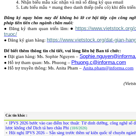
4.
Nhận biểu mẫu xác nhận và mã số đăng ký qua email
5.
Lưu biểu mẫu + mang theo danh thiếp (nếu có) khi đến triển
Đăng ký ngay hôm nay để không bỏ lỡ cơ hội tiếp cận công ngh
pháp tiên tiến cho ngành chăn nuôi:
●
https://www.vietstock.org/
●
Đăng ký tham quan triển lãm:
truoc/
https://www.vietstock.org/dat-gian-han
●
Đăng ký gian hàng:
Để biết thêm thông tin chi tiết, vui lòng liên hệ Ban tổ chức:
Sophie.nguyen@informa
●
Đặt gian hàng: Ms. Sophie Nguyen –
Phuong.c@informa.com
●
Hỗ trợ tham quan: Ms. Phuong –
●
Hỗ trợ truyền thông: Ms. Anita Pham –
Anita.pham@informa.com
(Viets
Các tin khác :
IPVS 2026 bước vào cao điểm học thuật: Từ dinh dưỡng, công nghệ số đ
lược khống chế Dịch tả heo châu Phi
(18/6/2026)
Hội nghị IPVS 2026 – Sẵn sàng trước thềm sự kiện quốc tế chuyên ngàn