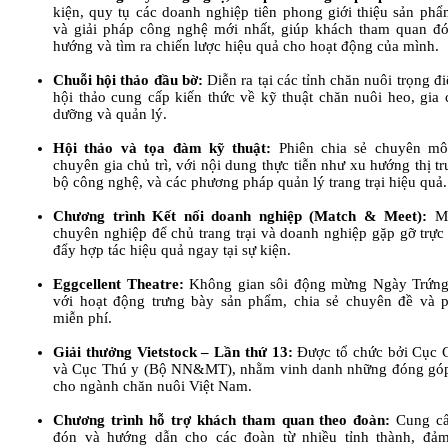
kiện, quy tụ các doanh nghiệp tiên phong giới thiệu sản phẩm
và giải pháp công nghệ mới nhất, giúp khách tham quan đ
hướng và tìm ra chiến lược hiệu quả cho hoạt động của mình.
Chuỗi hội thảo đầu bờ:
Diễn ra tại các tỉnh chăn nuôi trọng đ
hội thảo cung cấp kiến thức về kỹ thuật chăn nuôi heo, gia 
dưỡng và quản lý.
Hội thảo và tọa đàm kỹ thuật:
Phiên chia sẻ chuyên mô
chuyên gia chủ trì, với nội dung thực tiễn như xu hướng thị tr
bộ công nghệ, và các phương pháp quản lý trang trại hiệu quả.
Chương trình Kết nối doanh nghiệp (Match & Meet):
Mô
chuyên nghiệp để chủ trang trại và doanh nghiệp gặp gỡ trực 
đẩy hợp tác hiệu quả ngay tại sự kiện.
Eggcellent Theatre:
Không gian sôi động mừng Ngày Trứng
với hoạt động trưng bày sản phẩm, chia sẻ chuyên đề và p
miễn phí.
Giải thưởng Vietstock – Lần thứ 13:
Được tổ chức bởi Cục 
và Cục Thú y (Bộ NN&MT), nhằm vinh danh những đóng góp
cho ngành chăn nuôi Việt Nam.
Chương trình hỗ trợ khách tham quan theo đoàn:
Cung cấ
đón và hướng dẫn cho các đoàn từ nhiều tỉnh thành, đảm