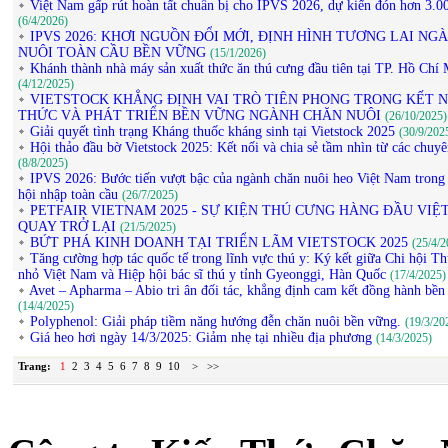
Việt Nam gấp rút hoàn tất chuẩn bị cho IPVS 2026, dự kiến đón hơn 3.00
(6/4/2026)
IPVS 2026: KHƠI NGUỒN ĐỔI MỚI, ĐỊNH HÌNH TƯƠNG LAI NG
NUÔI TOÀN CẦU BỀN VỮNG
(15/1/2026)
Khánh thành nhà máy sản xuất thức ăn thú cưng đầu tiên tại TP. Hồ Chí
(4/12/2025)
VIETSTOCK KHẲNG ĐỊNH VAI TRÒ TIÊN PHONG TRONG KẾT N
THỨC VÀ PHÁT TRIỂN BỀN VỮNG NGÀNH CHĂN NUÔI
(26/10/2025)
Giải quyết tình trạng Kháng thuốc kháng sinh tại Vietstock 2025
(30/9/202
Hội thảo đầu bờ Vietstock 2025: Kết nối và chia sẻ tầm nhìn từ các chuyê
(8/8/2025)
IPVS 2026: Bước tiến vượt bậc của ngành chăn nuôi heo Việt Nam trong 
hội nhập toàn cầu
(26/7/2025)
PETFAIR VIETNAM 2025 - SỰ KIỆN THÚ CƯNG HÀNG ĐẦU VIỆ
QUAY TRỞ LẠI
(21/5/2025)
BỨT PHÁ KINH DOANH TẠI TRIỂN LÃM VIETSTOCK 2025
(25/4/2
Tăng cường hợp tác quốc tế trong lĩnh vực thú y: Ký kết giữa Chi hội T
nhỏ Việt Nam và Hiệp hội bác sĩ thú y tỉnh Gyeonggi, Hàn Quốc
(17/4/2025)
Avet – Apharma – Abio tri ân đối tác, khẳng định cam kết đồng hành bền
(14/4/2025)
Polyphenol: Giải pháp tiềm năng hướng đễn chăn nuôi bền vững.
(19/3/20
Giá heo hơi ngày 14/3/2025: Giảm nhẹ tại nhiều địa phương
(14/3/2025)
Trang:
1
2
3
4
5
6
7
8
9
10
>
>>