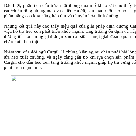
Đặc biệt, phân tích cấu trúc ruột thông qua mổ khảo sát cho thấy t
cao/chiều rộng nhung mao và chiều cao/độ sâu mào ruột cao hơn – y
phần nâng cao khả năng hấp thu và chuyển hóa dinh dưỡng.
Những kết quả này cho thấy hiệu quả của giải pháp dinh dưỡng Carg
việc hỗ trợ heo con phát triển khỏe mạnh, tăng trưởng ổn định và hấ
dưỡng tốt hơn trong giai đoạn sau cai sữa – một giai đoạn quan tr
chăn nuôi heo thịt.
Niềm vui của đội ngũ Cargill là chứng kiến người chăn nuôi hài lòn
lứa heo xuất chuồng, và ngày càng gắn bó khi lựa chọn sản phẩm
Cargill cho đàn heo con tăng trưởng khỏe mạnh, giúp họ trụ vững v
phát triển mạnh mẽ.