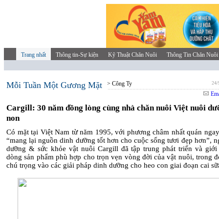
Trang nhất
Thông tin-Sự kiện
Kỹ Thuật Chăn Nuôi
Thông Tin Chăn Nuôi
Mỗi Tuần Một Gương Mặt
> Công Ty
24/
Ema
Cargill: 30 năm đồng lòng cùng nhà chăn nuôi Việt nuôi dư
non
Có mặt tại Việt Nam từ năm 1995, với phương châm nhất quán ngay 
“mang lại nguồn dinh dưỡng tốt hơn cho cuộc sống tươi đẹp hơn”, n
dưỡng & sức khỏe vật nuôi Cargill đã tập trung phát triển và giới
dòng sản phẩm phù hợp cho trọn vẹn vòng đời của vật nuôi, trong đ
chú trọng vào các giải pháp dinh dưỡng cho heo con giai đoạn cai s