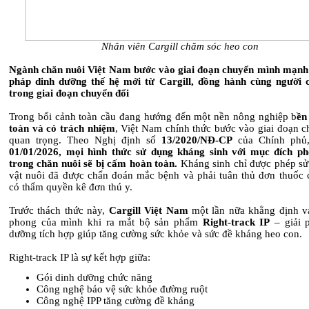
Nhân viên Cargill chăm sóc heo con
Ngành chăn nuôi Việt Nam bước vào giai đoạn chuyển mình mạnh
pháp dinh dưỡng thế hệ mới từ Cargill, đồng hành cùng người 
trong giai đoạn chuyển đổi
Trong bối cảnh toàn cầu đang hướng đến một nền nông nghiệp b
ền
toàn và có trách nhiệm
, Việt Nam chính thức bước vào giai đoạn c
quan trọng. Theo Nghị định số
13/2020/NĐ-CP
của Chính phủ,
01/01/2026, mọi hình thức sử dụng kháng sinh với mục đích p
trong chăn nuôi sẽ bị cấm hoàn toàn.
Kháng sinh chỉ được phép sử
vật nuôi đã được chẩn đoán mắc bệnh và phải tuân thủ đơn thuốc 
có thẩm quyền kê đơn thú y.
Trước thách thức này,
Cargill Việt Nam
một lần nữa khẳng định vai
phong của mình khi ra mắt bộ sản phẩm
Right-track IP
– giải 
dưỡng tích hợp giúp tăng cường sức khỏe và sức đề kháng heo con.
Right-track IP là sự kết hợp giữa:
Gói dinh dưỡng chức năng
Công nghệ bảo vệ sức khỏe đường ruột
Công nghệ IPP tăng cường đề kháng