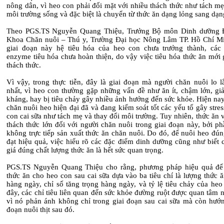
nông dân, vì heo con phải đối mặt với nhiều thách thức như tách mẹ
môi trường sống và đặc biệt là chuyển từ thức ăn dạng lỏng sang dạn
Theo PGS.TS Nguyễn Quang Thiệu, Trưởng Bộ môn Dinh dưỡng Đ
Khoa Chăn nuôi – Thú y, Trường Đại học Nông Lâm TP. Hồ Chí Mi
giai đoạn này hệ tiêu hóa của heo con chưa trưởng thành, các
enzyme tiêu hóa chưa hoàn thiện, do vậy việc tiêu hóa thức ăn mới
thách thức.
Vì vậy, trong thực tiễn, đây là giai đoạn mà người chăn nuôi lo l
nhất, vì heo con thường gặp những vấn đề như ăn ít, chậm lớn, gi
kháng, hay bị tiêu chảy gây nhiều ảnh hưởng đến sức khỏe. Hiện nay
chăn nuôi heo hiện đại đã và đang kiểm soát tốt các yếu tố gây stre
con cai sữa như tách mẹ và thay đổi môi trường. Tuy nhiên, thức ăn 
thách thức lớn đối với người chăn nuôi trong giai đoạn này, bởi p
không trực tiếp sản xuất thức ăn chăn nuôi. Do đó, để nuôi heo đú
đạt hiệu quả, việc hiểu rõ các đặc điểm dinh dưỡng cũng như biết 
giá đúng chất lượng thức ăn là hết sức quan trọng.
PGS.TS Nguyễn Quang Thiệu cho rằng, phương pháp hiệu quả để
thức ăn cho heo con sau cai sữa dựa vào ba tiêu chí là lượng thức ă
hàng ngày, chỉ số tăng trọng hàng ngày, và tỷ lệ tiêu chảy của he
đây, các chỉ tiêu liên quan đến sức khỏe đường ruột được quan tâm 
vì nó phản ánh không chỉ trong giai đoạn sau cai sữa mà còn hướng
đoạn nuôi thịt sau đó.