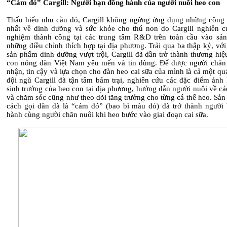
“Cám đỏ” Cargill: Người bạn đồng hành của người nuôi heo con
Thấu hiểu nhu cầu đó, Cargill không ngừng ứng dụng những công
nhất về dinh dưỡng và sức khỏe cho thú non do Cargill nghiên c
nghiệm thành công tại các trung tâm R&D trên toàn cầu vào sản
những điều chỉnh thích hợp tại địa phương. Trải qua ba thập kỷ, vớ
sản phẩm dinh dưỡng vượt trội, Cargill đã dần trở thành thương hi
con nông dân Việt Nam yêu mến và tin dùng. Để được người chăn
nhận, tin cậy và lựa chọn cho đàn heo cai sữa của mình là cả một qu
đội ngũ Cargill đã tận tâm bám trại, nghiên cứu các đặc điểm ảnh 
sinh trưởng của heo con tại địa phương, hướng dẫn người nuôi về c
và chăm sóc cũng như theo dõi tăng trưởng cho từng cá thể heo. Sả
cách gọi dân dã là “cám đỏ” (bao bì màu đỏ) đã trở thành người
hành cùng người chăn nuôi khi heo bước vào giai đoạn cai sữa.