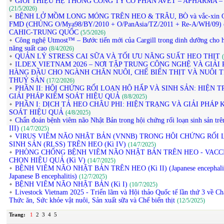
GIỚI THIỆU HỆ THỐNG CÔNG TY CỔ PHẦN AVET – APHARMA –
(21/5/2026)
BỆNH LỞ MỒM LONG MÓNG TRÊN HEO & TRÂU, BÒ và vắc-xin 
FMD (CHỦNG O/Mya98/BY/2010 + O/PanAsia/TZ/2011 + Re-A/WH/09) 
CAHIC-TRUNG QUỐC
(5/5/2026)
Công nghệ Utmost™ – Bước tiến mới của Cargill trong dinh dưỡng cho h
năng suất cao
(8/4/2026)
QUẢN LÝ STRESS CAI SỮA VÀ TỐI ƯU NĂNG SUẤT HEO THỊT
ILDEX VIETNAM 2026 – NƠI TẬP TRUNG CÔNG NGHỆ VÀ GIẢI 
HÀNG ĐẦU CHO NGÀNH CHĂN NUÔI, CHẾ BIẾN THỊT VÀ NUÔI 
THUỶ SẢN
(17/2/2026)
PHẦN II: HỘI CHỨNG RỐI LOẠN HÔ HẤP VÀ SINH SẢN: HIỆN 
GIẢI PHÁP KIỂM SOÁT HIỆU QUẢ
(8/8/2025)
PHẦN I: DỊCH TẢ HEO CHÂU PHI: HIỆN TRẠNG VÀ GIẢI PHÁP 
SOÁT HIỆU QUẢ
(4/8/2025)
Chẩn đoán bệnh viêm não Nhật Bản trong hội chứng rối loạn sinh sản trê
III)
(14/7/2025)
VIRUS VIÊM NÃO NHẬT BẢN (VNNB) TRONG HỘI CHỨNG RỐI 
SINH SẢN (RLSS) TRÊN HEO (Kì IV)
(14/7/2025)
PHÒNG CHỐNG BỆNH VIÊM NÃO NHẬT BẢN TRÊN HEO - VACC
CHỌN HIỆU QUẢ (Kì V)
(14/7/2025)
BỆNH VIÊM NÃO NHẬT BẢN TRÊN HEO (Kì II) (Japanese encephalit
Japanese B encephalitis)
(12/7/2025)
BỆNH VIÊM NÃO NHẬT BẢN (Kì I)
(10/7/2025)
Livestock Vietnam 2025 - Triển lãm và Hội thảo Quốc tế lần thứ 3 về Ch
Thức ăn, Sức khỏe vật nuôi, Sản xuất sữa và Chế biến thịt
(12/5/2025)
Trang:
1
2
3
4
5