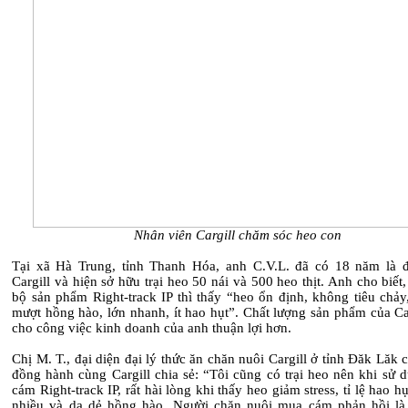
Nhân viên Cargill chăm sóc heo con
Tại xã Hà Trung, tỉnh Thanh Hóa, anh C.V.L. đã có 18 năm là đ
Cargill và hiện sở hữu trại heo 50 nái và 500 heo thịt. Anh cho biết
bộ sản phẩm Right-track IP thì thấy “heo ổn định, không tiêu chảy
mượt hồng hào, lớn nhanh, ít hao hụt”. Chất lượng sản phẩm của Ca
cho công việc kinh doanh của anh thuận lợi hơn.
Chị M. T., đại diện đại lý thức ăn chăn nuôi Cargill ở tỉnh Đăk Lăk
đồng hành cùng Cargill chia sẻ: “Tôi cũng có trại heo nên khi sử 
cám Right-track IP, rất hài lòng khi thấy heo giảm stress, tỉ lệ hao hụ
nhiều và da dẻ hồng hào. Người chăn nuôi mua cám phản hồi là