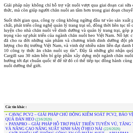
Giải pháp này không chỉ hỗ trợ vật nuôi vượt qua giai đoạn cai sữa
thức, mà còn giúp người chăn nuôi an tâm hơn trong giai đoạn chuyể
Suốt thời gian qua, công ty cũng không ngừng đầu tư vào sản xuất 
chất, phát triển công nghệ quản lý trang trại số, đồng thời liên tục tổ
luyện cho nhà chăn nuôi về dinh dưỡng và quản lý trang trại, góp 
trọng vào sự phát triển của ngành chăn nuôi heo Việt Nam. Nỗ lực c
đã cho ra đời những sản phẩm và chương trình dinh dưỡng đột ph
lượng cho thị trường Việt Nam, và vinh dự nhiều năm liền đạt danh
10 công ty thức ăn chăn nuôi uy tín”. Đây là những ghi nhận qu
Cargill sau 30 năm bền bỉ góp phần xây dựng một ngành chăn nuôi 
hướng tới đạt chuẩn quốc tế để từ đó có thể tiếp tục đồng hành cùn
nuôi dưỡng thế giới.
Các tin khác :
CAVAC PCV2 – GIẢI PHÁP CHỦ ĐỘNG KIỂM SOÁT PCV2, BẢO V
QUẢ ĐÀN HEO
(23/6/2026)
PAYAPRO – GIẢI PHÁP HỖ TRỢ PHÁT TRIỂN TUYẾN VÚ, TĂNG 
VÀ NÂNG CAO NĂNG SUẤT SINH SẢN Ở HEO NÁI
(22/6/2026)