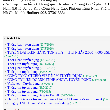
môn của ứng viên tham gia ứng tuyển
- Nơi tiếp nhận hồ sơ: Phòng quản lý nhân sự Công ty Cổ phần CT
Nam (Lô I5-3a, 3b Khu Công Nghệ Cao, Phường Tăng Nhơn Phú 
Hồ Chí Minh). Hotline: (028-37361333)
Các tin khác :
Thông báo tuyển dụng
(23/7/2026)
Thông báo tuyển dụng
(27/5/2026)
TUYỂN ĐẠI DIỆN HÃNG TONISITY – THU NHẬP 2,000–4,000 U
(20/4/2026)
Thông báo tuyển dụng
(12/12/2025)
Thông tin tuyển dụng
(14/11/2025)
Thông báo tuyển dụng
(27/10/2025)
Thông tin tuyển dụng
(15/9/2025)
CÔNG TY CP CTCBIO VIỆT NAM TUYỂN DỤNG
(11/3/2025)
CÔNG TY LIÊN DOANH TNHH ANOVA TUYỂN DỤNG
(21/5/2020)
Viphavet - Tuyển dụng
(5/7/2017)
Thông tin tuyển dụng
(18/5/2017)
Thông tin tuyển dụng
(7/8/2015)
Thông tin tuyển dụng công ty Evonik
(20/5/2014)
Darby CJ Genetcs tuyển nhân viên/ Darby CJ Genetics’s recruitment
(19/5
Công ty TNHH Tiến Việt - Thái tuyển dụng
(8/4/2014)