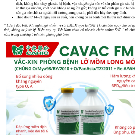
dịch; không bán chạy gia súc bị bệnh, vận chuyển gia súc và sản phẩm gia súc bị
ăn thịt gia súc ốm, chết hoặc không rõ nguồn gốc; không ăn tiết canh gia súc bị bệ
xác gia súc chết ra ngoài môi trường xung quanh, phải tiêu hủy theo quy định.
Theo dõi từ 14–21 ngày sau ca cuối, nếu không có ca bệnh mới thì trại mới được coi
* Lưu ý đặc biệt: Khi nghi ngờ nhiễm vi-rút LMLM type lạ (SAT 1), cần báo ngay cho cơ q
tỉnh, không tự ý xử lý. Hiện nay, tại Việt Nam chưa có vắc-xin chứa chủng SAT 1 và ch
nằm trong chương trình tiêm phòng phổ biến.