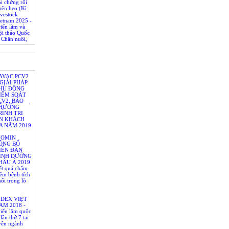
i chứng rối
trên heo (Kì
vestock
ietnam 2025 -
iển lãm và
ội thảo Quốc
ề Chăn nuôi,
khỏe vật
t sữa và Chế
AVAC PCV2
 GIẢI PHÁP
HỦ ĐỘNG
IỂM SOÁT
CV2, BẢO
Ệ HIỆU QUẢ
HƯƠNG
ÀN HEO
RÌNH TRI
N KHÁCH
A NĂM 2019
IOMIN
ÔNG BỐ
IỄN ĐÀN
INH DƯỠNG
HÂU Á 2019
ết quả chấm
ểm bệnh tích
ổi trong lò
LDEX VIỆT
AM 2018 -
riển lãm quốc
 lần thứ 7 tại
yên ngành