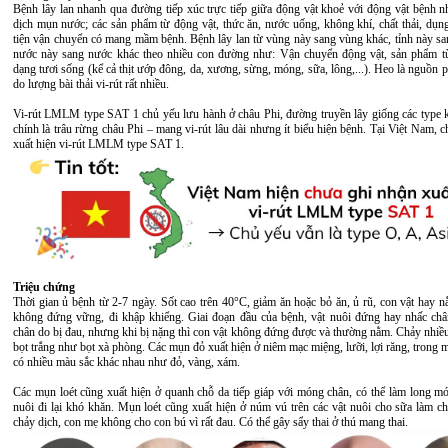
Bệnh lây lan nhanh qua đường tiếp xúc trực tiếp giữa động vật khoẻ với động vật bệnh n
dịch mụn nước; các sản phẩm từ động vật, thức ăn, nước uống, không khí, chất thải, dụn
tiện vận chuyển có mang mầm bệnh. Bệnh lây lan từ vùng này sang vùng khác, tỉnh này san
nước này sang nước khác theo nhiều con đường như: Vận chuyển động vật, sản phẩm t
dạng tươi sống (kể cả thịt ướp đông, da, xương, sừng, móng, sữa, lông,...). Heo là nguồn 
do lượng bài thải vi-rút rất nhiều.
Vi-rút LMLM type SAT 1 chủ yếu lưu hành ở châu Phi, đường truyền lây giống các type 
chính là trâu rừng châu Phi – mang vi-rút lâu dài nhưng ít biểu hiện bệnh. Tại Việt Nam, 
xuất hiện vi-rút LMLM type SAT 1.
Triệu chứng
Thời gian ủ bệnh từ 2-7 ngày. Sốt cao trên 40°C, giảm ăn hoặc bỏ ăn, ủ rũ, con vật hay 
không đứng vững, đi khập khiểng. Giai đoạn đầu của bệnh, vật nuôi đứng hay nhấc chân
chân do bị đau, nhưng khi bị nặng thì con vật không đứng được và thường nằm. Chảy nhiều
bọt trắng như bọt xà phòng. Các mụn đỏ xuất hiện ở niêm mạc miệng, lưỡi, lợi răng, trong mũ
có nhiều màu sắc khác nhau như đỏ, vàng, xám.
Các mụn loét cũng xuất hiện ở quanh chỗ da tiếp giáp với móng chân, có thể làm long mó
nuôi đi lại khó khăn. Mụn loét cũng xuất hiện ở núm vú trên các vật nuôi cho sữa làm ch
chảy dịch, con mẹ không cho con bú vì rất đau. Có thể gây sẩy thai ở thú mang thai.