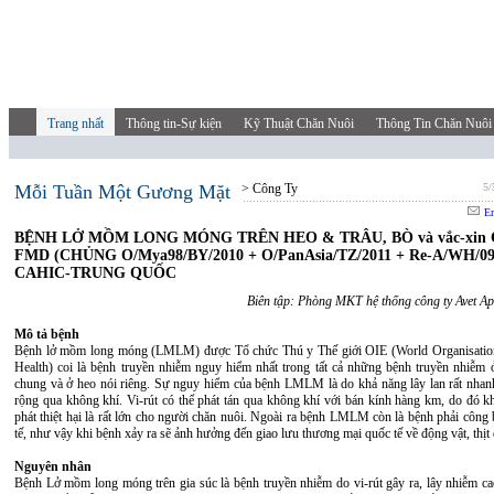
Trang nhất
Thông tin-Sự kiện
Kỹ Thuật Chăn Nuôi
Thông Tin Chăn Nuôi
Mỗi Tuần Một Gương Mặt
> Công Ty
5/
Em
BỆNH LỞ MỒM LONG MÓNG TRÊN HEO & TRÂU, BÒ và vắc-xin
FMD (CHỦNG O/Mya98/BY/2010 + O/PanAsia/TZ/2011 + Re-A/WH/09
CAHIC-TRUNG QUỐC
Biên tập: Phòng MKT hệ thống công ty Avet A
Mô tả bệnh
Bệnh lở mồm long móng (LMLM) được Tổ chức Thú y Thế giới OIE (World Organisatio
Health) coi là bệnh truyền nhiễm nguy hiểm nhất trong tất cả những bệnh truyền nhiễm ở
chung và ở heo nói riêng. Sự nguy hiểm của bệnh LMLM là do khả năng lây lan rất nhanh
rộng qua không khí. Vi-rút có thể phát tán qua không khí với bán kính hàng km, do đó k
phát thiệt hại là rất lớn cho người chăn nuôi. Ngoài ra bệnh LMLM còn là bệnh phải công
tế, như vậy khi bệnh xảy ra sẽ ảnh hưởng đến giao lưu thương mại quốc tế về động vật, thịt 
Nguyên nhân
Bệnh Lở mồm long móng trên gia súc là bệnh truyền nhiễm do vi-rút gây ra, lây nhiễm ca