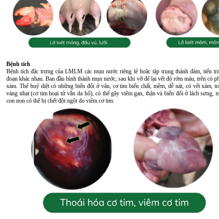
Bệnh tích
Bệnh tích đặc trưng của LMLM các mụn nước riêng lẻ hoặc tập trung thành đám, tiến triể
đoạn khác nhau. Ban đầu hình thành mụn nước, sau khi vỡ để lại vết đỏ rớm máu, trên có p
xám. Thể huỷ diệt có những biến đổi ở vân, cơ tim biến chất, mềm, dễ nát, có vết xám, t
vàng nhạt (cơ tim hoại tử vằn da hổ), có thể gây viêm gan, thận và biến đổi ở lách sưng,
con non có thể bị chết đột ngột do viêm cơ tim.