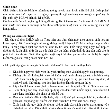
Chẩn đoán
Chẩn đoán chính xác bệnh lở mồm long móng là việc làm rất cần thiết. Để chẩn đoán phân 
mụn nước cần thực hiện các xét nghiệm phòng thí nghiệm bằng một trong các phương p
lập, nuôi cấy, PCR và điện di, RT-qPCR.
Các loại mẫu được khuyến nghị dùng để xét nghiệm kiểm tra sự có mặt của vi-rút LMLM: C
mụn nước, biểu mô từ các mụn nước chưa vỡ hoặc mới vỡ, dịch tiết mũi – miệng, dịch thự
họng, máu,...
Phòng và kiểm soát bệnh
- Khi chưa có dịch LMLM xảy ra: Thực hiện quy trình chăn nuôi theo an toàn sinh học, m
khỏe mạnh, biết rõ nguồn gốc từ vùng không có dịch bệnh LMLM, chuồng trại phải đảm
thú y, thường xuyên quét dọn sạch sẽ, định kỳ tiêu độc, khử trùng hàng ngày. Kết hợp c
dưỡng tốt, khẩu phần thức ăn gia súc phải đầy đủ thành phần dinh dưỡng cần thiết cho từ
phát triển của gia súc. Tuân thủ nghiêm ngặt quy trình tiêm phòng vắc-xin các bệnh truy
hiểm cho gia súc, trong đó có bệnh LMLM.
- Khi phát hiện gia súc của gia đình mắc bệnh người chăn nuôi cần thực hiện:
Khai báo ngay với nhân viên thú y xã, trưởng thôn và chính quyền địa phương.
Không giết mổ, không bán chạy và không nuôi nhốt chung gia súc mắc bệnh với g
Thực hiện cách ly gia súc mắc bệnh trong phạm vi hộ gia đình theo quy định; đồ
hành vệ sinh, khử trùng, tiêu độc theo hướng dẫn của cơ quan thú y.
Lấy mẫu dịch mụn nước, biểu mô mụn nước gửi xét nghiệm để xác định type vi-r
Tiêm phòng bao vây khẩn cấp áp dụng cho đàn chưa nhiễm bệnh, tiêm vắc-xi
type đang lưu hành cho phạm vi toàn bộ trại.
Do chưa có thuốc điều trị đặc hiệu, việc xử lý chủ yếu mang tính hỗ trợ nhằm duy t
giảm đau và phòng bội nhiễm, cần thực hiện theo tư vấn của bác sĩ thú y.
Chấp hành các quy định về phòng, chống dịch của chính quyền địa phương và 
pháp luật về thú y. Đồng thời người chăn nuôi gia súc phải thực hiện tốt 05 khôn