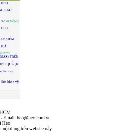
N HEO
ÂNG CAO
t cao
(8/4/2026)
U CHO
HÁP KIỂM
 QUẢ
/7/2025)
RLSS) TRÊN
ỆU QUẢ (Kì
halitis)
, Sức khỏe vật
p.HCM
3 - Email: heo@heo.com.vn
i Heo
nội dung trên website này