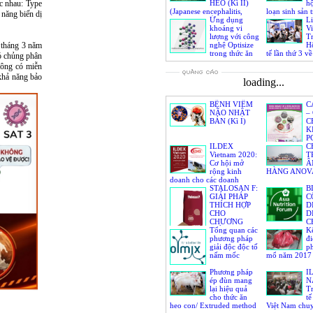
c nhau: Type
HEO (Kì II)
hộ
(Japanese encephalitis,
loạn sinh sản 
năng biến dị
Japanese B encephalitis)
Ứng dụng
III)
Li
khoáng vi
V
lượng với công
Tr
 tháng 3 năm
nghệ Optisize
H
trong thức ăn
tế lần thứ 3 v
ó chủng phân
chăn nuôi, giải pháp cho
Thức ăn, Sức 
hông có miễn
chăn nuôi bền vững
nuôi, Sản xuấ
 khả năng bảo
biến thịt
loading...
BỆNH VIÊM
C
NÃO NHẬT
–
BẢN (Kì I)
C
K
P
ILDEX
V
C
Vietnam 2020:
Đ
T
Cơ hội mở
Â
rộng kinh
HÀNG ANOV
doanh cho các doanh
nghiệp trong ngành chăn
STALOSAN F:
B
nuôi
GIẢI PHÁP
C
THÍCH HỢP
D
CHO
D
CHƯƠNG
C
TRÌNH
Tổng quan các
K
PHÒNG
phương pháp
đi
CHỐNG DỊCH TẢ HEO
giải độc độc tố
ph
CHÂU PHI (ASF)
nấm mốc
mổ năm 2017
Phương pháp
I
ép đùn mang
N
lại hiệu quả
T
cho thức ăn
tế
heo con/ Extruded method
Việt Nam chu