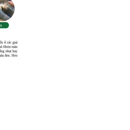
n ở các giai
hủ fibrin màu
rắng nhạt hay
 màu đen. Heo