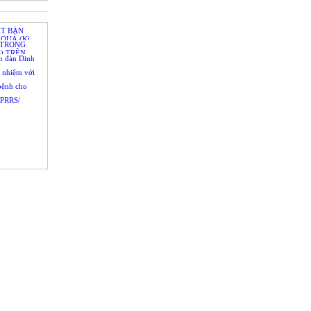
 y, ngành
hịt và nuôi
 sản
ẬT BẢN
QUẢ (Kì
 TRONG
) TRÊN
ễn đàn Dinh
h nhiệm với
bệnh cho
PRRS/