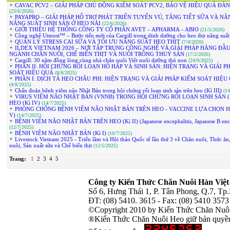
CAVAC PCV2 – GIẢI PHÁP CHỦ ĐỘNG KIỂM SOÁT PCV2, BẢO VỆ HIỆU QUẢ ĐÀ
(23/6/2026)
PAYAPRO – GIẢI PHÁP HỖ TRỢ PHÁT TRIỂN TUYẾN VÚ, TĂNG TIẾT SỮA VÀ N
NĂNG SUẤT SINH SẢN Ở HEO NÁI
(22/6/2026)
GIỚI THIỆU HỆ THỐNG CÔNG TY CỔ PHẦN AVET – APHARMA – ABIO
(21/5/2026)
Công nghệ Utmost™ – Bước tiến mới của Cargill trong dinh dưỡng cho heo thịt năng suấ
QUẢN LÝ STRESS CAI SỮA VÀ TỐI ƯU NĂNG SUẤT HEO THỊT
(7/4/2026)
ILDEX VIETNAM 2026 – NƠI TẬP TRUNG CÔNG NGHỆ VÀ GIẢI PHÁP HÀNG ĐẦ
NGÀNH CHĂN NUÔI, CHẾ BIẾN THỊT VÀ NUÔI TRỒNG THUỶ SẢN
(17/2/2026)
Cargill: 30 năm đồng lòng cùng nhà chăn nuôi Việt nuôi dưỡng thú non
(24/9/2025)
PHẦN II: HỘI CHỨNG RỐI LOẠN HÔ HẤP VÀ SINH SẢN: HIỆN TRẠNG VÀ GIẢI P
SOÁT HIỆU QUẢ
(8/8/2025)
PHẦN I: DỊCH TẢ HEO CHÂU PHI: HIỆN TRẠNG VÀ GIẢI PHÁP KIỂM SOÁT HIỆU
(4/8/2025)
Chẩn đoán bệnh viêm não Nhật Bản trong hội chứng rối loạn sinh sản trên heo (Kì III)
(14
VIRUS VIÊM NÃO NHẬT BẢN (VNNB) TRONG HỘI CHỨNG RỐI LOẠN SINH SẢN (
HEO (Kì IV)
(14/7/2025)
PHÒNG CHỐNG BỆNH VIÊM NÃO NHẬT BẢN TRÊN HEO - VACCINE LỰA CHỌN HI
V)
(14/7/2025)
BỆNH VIÊM NÃO NHẬT BẢN TRÊN HEO (Kì II) (Japanese encephalitis, Japanese B encep
(12/7/2025)
BỆNH VIÊM NÃO NHẬT BẢN (Kì I)
(10/7/2025)
Livestock Vietnam 2025 - Triển lãm và Hội thảo Quốc tế lần thứ 3 về Chăn nuôi, Thức ăn
nuôi, Sản xuất sữa và Chế biến thịt
(12/5/2025)
Trang:
1
2
3
4
5
Công ty Kiến Thức Chăn Nuôi Hàn Việt
Số 6, Hưng Thái 1, P. Tân Phong, Q.7, T
ĐT: (08) 5410. 3615 - Fax: (08) 5410 357
©Copyright 2010 by Kiến Thức Chăn Nuô
®Kiến Thức Chăn Nuôi Heo giữ bản quyền 