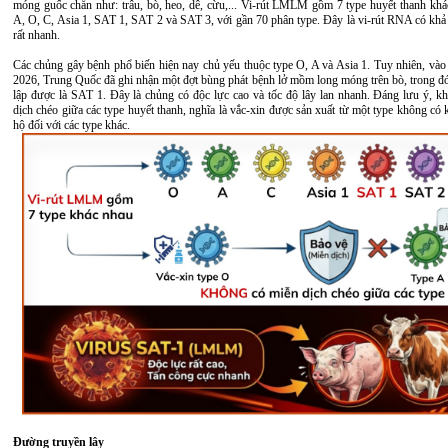
móng guốc chẵn như: trâu, bò, heo, dê, cừu,... Vi-rút LMLM gồm 7 type huyết thanh khá
A, O, C, Asia 1, SAT 1, SAT 2 và SAT 3, với gần 70 phân type. Đây là vi-rút RNA có khả 
rất nhanh.
Các chủng gây bệnh phổ biến hiện nay chủ yếu thuộc type O, A và Asia 1. Tuy nhiên, vào
2026, Trung Quốc đã ghi nhận một đợt bùng phát bệnh lở mồm long móng trên bò, trong đ
lập được là SAT 1. Đây là chủng có độc lực cao và tốc độ lây lan nhanh. Đáng lưu ý, k
dịch chéo giữa các type huyết thanh, nghĩa là vắc-xin được sản xuất từ một type không có
hộ đối với các type khác.
Đường truyền lây