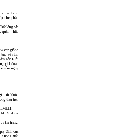
biệt các bệnh
háp như phân
hất lỏng các
c quản – hầu
ua con giống
 bảo vệ sinh
hăm sóc nuôi
ng giai đoạn
ền nhiễm nguy
ia súc khỏe.
ng thời tiến
út LMLM.
n LMLM đúng
rì thể trạng,
quy định của
g: Không giấu