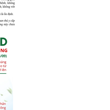
 bệnh; không
nh; không vứt
 là ổn định.
uan thú y cấp
ủng này chưa