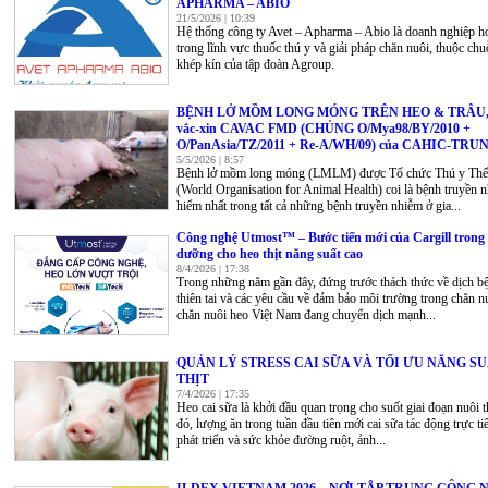
APHARMA – ABIO
21/5/2026 | 10:39
Hệ thống công ty Avet – Apharma – Abio là doanh nghiệp h
trong lĩnh vực thuốc thú y và giải pháp chăn nuôi, thuộc chuỗ
khép kín của tập đoàn Agroup.
BỆNH LỞ MỒM LONG MÓNG TRÊN HEO & TRÂU, 
vắc-xin CAVAC FMD (CHỦNG O/Mya98/BY/2010 +
O/PanAsia/TZ/2011 + Re-A/WH/09) của CAHIC-TR
5/5/2026 | 8:57
Bệnh lở mồm long móng (LMLM) được Tổ chức Thú y Thế 
(World Organisation for Animal Health) coi là bệnh truyền 
hiểm nhất trong tất cả những bệnh truyền nhiễm ở gia...
Công nghệ Utmost™ – Bước tiến mới của Cargill trong
dưỡng cho heo thịt năng suất cao
8/4/2026 | 17:38
Trong những năm gần đây, đứng trước thách thức về dịch b
thiên tai và các yêu cầu về đảm bảo môi trường trong chăn n
chăn nuôi heo Việt Nam đang chuyển dịch mạnh...
QUẢN LÝ STRESS CAI SỮA VÀ TỐI ƯU NĂNG S
THỊT
7/4/2026 | 17:35
Heo cai sữa là khởi đầu quan trọng cho suốt giai đoạn nuôi t
đó, lượng ăn trong tuần đầu tiên mới cai sữa tác động trực ti
phát triển và sức khỏe đường ruột, ảnh...