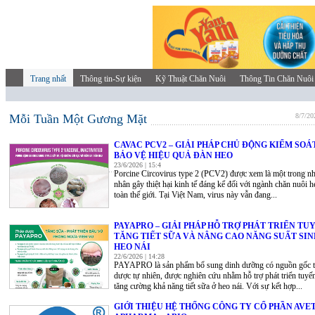
Trang nhất
Thông tin-Sự kiện
Kỹ Thuật Chăn Nuôi
Thông Tin Chăn Nuôi
Mỗi Tuần Một Gương Mặt
8/7/20
CAVAC PCV2 – GIẢI PHÁP CHỦ ĐỘNG KIỂM SOÁT
BẢO VỆ HIỆU QUẢ ĐÀN HEO
23/6/2026 | 15:4
Porcine Circovirus type 2 (PCV2) được xem là một trong n
nhân gây thiệt hại kinh tế đáng kể đối với ngành chăn nuôi h
toàn thế giới. Tại Việt Nam, virus này vẫn đang...
PAYAPRO – GIẢI PHÁP HỖ TRỢ PHÁT TRIỂN TU
TĂNG TIẾT SỮA VÀ NÂNG CAO NĂNG SUẤT SIN
HEO NÁI
22/6/2026 | 14:28
PAYAPRO là sản phẩm bổ sung dinh dưỡng có nguồn gốc t
dược tự nhiên, được nghiên cứu nhằm hỗ trợ phát triển tuyế
tăng cường khả năng tiết sữa ở heo nái. Với sự kết hợp...
GIỚI THIỆU HỆ THỐNG CÔNG TY CỔ PHẦN AVET