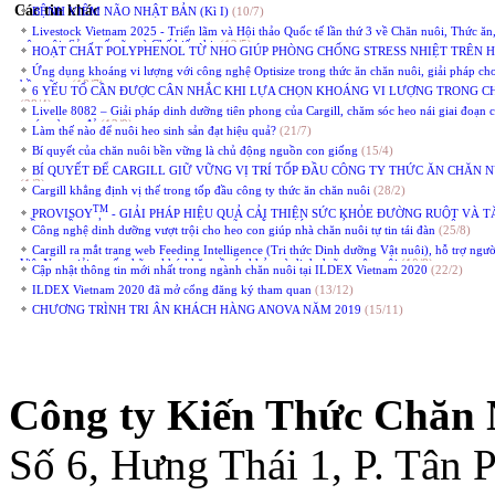
Các tin khác
BỆNH VIÊM NÃO NHẬT BẢN (Kì I)
(10/7)
Livestock Vietnam 2025 - Triển lãm và Hội thảo Quốc tế lần thứ 3 về Chăn nuôi, Thức ăn
vật nuôi, Sản xuất sữa và Chế biến thịt
(12/5)
HOẠT CHẤT POLYPHENOL TỪ NHO GIÚP PHÒNG CHỐNG STRESS NHIỆT TRÊN 
Ứng dụng khoáng vi lượng với công nghệ Optisize trong thức ăn chăn nuôi, giải pháp ch
bền vững
(18/7)
6 YẾU TỐ CẦN ĐƯỢC CÂN NHẮC KHI LỰA CHỌN KHOÁNG VI LƯỢNG TRONG C
(28/4)
Livelle 8082 – Giải pháp dinh dưỡng tiên phong của Cargill, chăm sóc heo nái giai đoạn 
trước và sau đẻ
(13/9)
Làm thế nào để nuôi heo sinh sản đạt hiệu quả?
(21/7)
Bí quyết của chăn nuôi bền vững là chủ động nguồn con giống
(15/4)
BÍ QUYẾT ĐỂ CARGILL GIỮ VỮNG VỊ TRÍ TỐP ĐẦU CÔNG TY THỨC ĂN CHĂN N
(1/3)
Cargill khẳng định vị thế trong tốp đầu công ty thức ăn chăn nuôi
(28/2)
TM
PROVISOY
- GIẢI PHÁP HIỆU QUẢ CẢI THIỆN SỨC KHỎE ĐƯỜNG RUỘT VÀ 
ĐỒNG ĐỀU CỦA HEO CON SAU CAI SỮA BẰNG CÁCH GIẢM LƯỢNG ĐẠM LÊN ME
Công nghệ dinh dưỡng vượt trội cho heo con giúp nhà chăn nuôi tự tin tái đàn
(25/8)
RUỘT
(26/8)
Cargill ra mắt trang web Feeding Intelligence (Tri thức Dinh dưỡng Vật nuôi), hỗ trợ ngư
Việt Nam giải quyết những khó khăn về sức khỏe và dinh dưỡng vật nuôi
(10/8)
Cập nhật thông tin mới nhất trong ngành chăn nuôi tại ILDEX Vietnam 2020
(22/2)
ILDEX Vietnam 2020 đã mở cổng đăng ký tham quan
(13/12)
CHƯƠNG TRÌNH TRI ÂN KHÁCH HÀNG ANOVA NĂM 2019
(15/11)
Công ty Kiến Thức Chăn 
Số 6, Hưng Thái 1, P. Tân