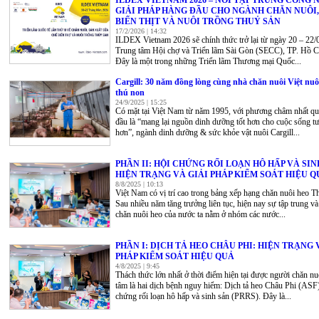
ILDEX VIETNAM 2026 – NƠI TẬP TRUNG CÔNG 
GIẢI PHÁP HÀNG ĐẦU CHO NGÀNH CHĂN NUÔI,
BIẾN THỊT VÀ NUÔI TRỒNG THUỶ SẢN
17/2/2026 | 14:32
ILDEX Vietnam 2026 sẽ chính thức trở lại từ ngày 20 – 22/0
Trung tâm Hội chợ và Triển lãm Sài Gòn (SECC), TP. Hồ C
Đây là một trong những Triển lãm Thương mại Quốc...
Cargill: 30 năm đồng lòng cùng nhà chăn nuôi Việt nu
thú non
24/9/2025 | 15:25
Có mặt tại Việt Nam từ năm 1995, với phương châm nhất qu
đầu là “mang lại nguồn dinh dưỡng tốt hơn cho cuộc sống t
hơn”, ngành dinh dưỡng & sức khỏe vật nuôi Cargill...
PHẦN II: HỘI CHỨNG RỐI LOẠN HÔ HẤP VÀ SIN
HIỆN TRẠNG VÀ GIẢI PHÁP KIỂM SOÁT HIỆU Q
8/8/2025 | 10:13
Việt Nam có vị trí cao trong bảng xếp hạng chăn nuôi heo Th
Sau nhiều năm tăng trưởng liên tục, hiện nay sự tập trung v
chăn nuôi heo của nước ta nằm ở nhóm các nước...
PHẦN I: DỊCH TẢ HEO CHÂU PHI: HIỆN TRẠNG 
PHÁP KIỂM SOÁT HIỆU QUẢ
4/8/2025 | 9:45
Thách thức lớn nhất ở thời điểm hiện tại được người chăn n
tâm là hai dịch bệnh nguy hiểm: Dịch tả heo Châu Phi (ASF
chứng rối loạn hô hấp và sinh sản (PRRS). Đây là...