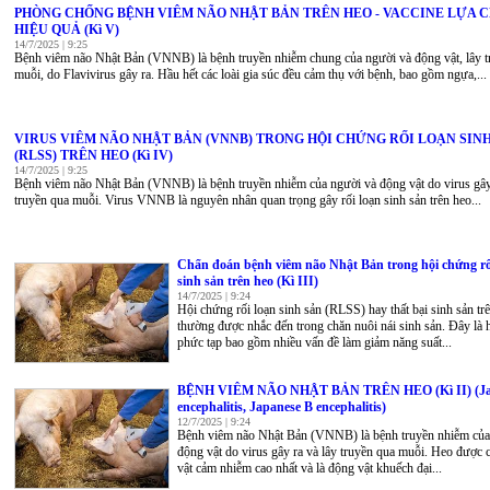
PHÒNG CHỐNG BỆNH VIÊM NÃO NHẬT BẢN TRÊN HEO - VACCINE LỰA 
HIỆU QUẢ (Kì V)
14/7/2025 | 9:25
Bệnh viêm não Nhật Bản (VNNB) là bệnh truyền nhiễm chung của người và động vật, lây t
muỗi, do Flavivirus gây ra. Hầu hết các loài gia súc đều cảm thụ với bệnh, bao gồm ngựa,...
VIRUS VIÊM NÃO NHẬT BẢN (VNNB) TRONG HỘI CHỨNG RỐI LOẠN SIN
(RLSS) TRÊN HEO (Kì IV)
14/7/2025 | 9:25
Bệnh viêm não Nhật Bản (VNNB) là bệnh truyền nhiễm của người và động vật do virus gây 
truyền qua muỗi. Virus VNNB là nguyên nhân quan trọng gây rối loạn sinh sản trên heo...
Chẩn đoán bệnh viêm não Nhật Bản trong hội chứng rố
sinh sản trên heo (Kì III)
14/7/2025 | 9:24
Hội chứng rối loạn sinh sản (RLSS) hay thất bại sinh sản tr
thường được nhắc đến trong chăn nuôi nái sinh sản. Đây là 
phức tạp bao gồm nhiều vấn đề làm giảm năng suất...
BỆNH VIÊM NÃO NHẬT BẢN TRÊN HEO (Kì II) (Ja
encephalitis, Japanese B encephalitis)
12/7/2025 | 9:24
Bệnh viêm não Nhật Bản (VNNB) là bệnh truyền nhiễm của
động vật do virus gây ra và lây truyền qua muỗi. Heo được c
vật cảm nhiễm cao nhất và là động vật khuếch đại...