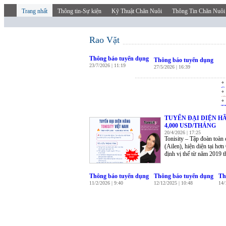
Trang nhất
Thông tin-Sự kiện
Kỹ Thuật Chăn Nuôi
Thông Tin Chăn Nuôi
Rao Vặt
Thông báo tuyển dụng
Thông báo tuyển dụng
23/7/2026 | 11:19
27/5/2026 | 16:39
Ge
(8
T
TUYỂN ĐẠI DIỆN HÃ
4,000 USD/THÁNG
20/4/2026 | 17:25
Tonisity – Tập đoàn toàn
(Ailen), hiện diện tại hơ
định vị thế từ năm 2019 t
Thông báo tuyển dụng
Thông báo tuyển dụng
Th
11/2/2026 | 9:40
12/12/2025 | 10:48
14/