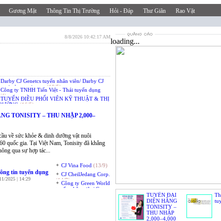
Gương Mặt
Thông Tin Thị Trường
Hỏi - Đáp
Thư Giãn
Rao Vặt
8/8/2026 10:42:17 AM
loading...
Darby CJ Genetcs tuyển nhân viên/ Darby CJ
netics’s recruitment
(19/5)
Công ty TNHH Tiến Việt - Thái tuyển dụng
/4)
TUYỂN ĐIỀU PHỐI VIÊN KỸ THUẬT & THỊ
RƯỜNG
(16/5)
NG TONISITY – THU NHẬP 2,000–
 cầu về sức khỏe & dinh dưỡng vật nuôi
n 60 quốc gia. Tại Việt Nam, Tonisity đã khẳng
hông qua sự hợp tác...
CJ Vina Food
(13/9)
ông tin tuyển dụng
CJ CheilJedang Corp.
11/2025 | 14:29
(14/7)
Công ty Green World
tuyển nhân viên/ Green
World Co.’s recruitment
TUYỂN ĐẠI
Th
(19/3)
DIỆN HÃNG
tu
TONISITY –
THU NHẬP
2,000–4,000