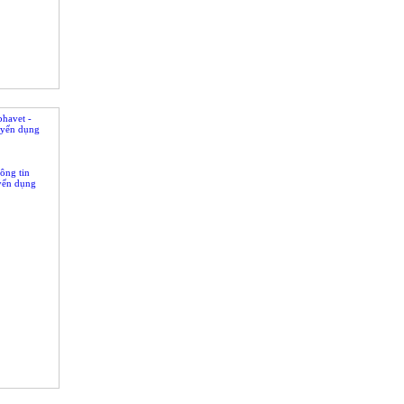
phavet -
yển dụng
ông tin
yển dụng