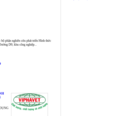
USD/THÁNG
c bộ phận nghiên cứu phát triển Hình thức
 Đường D9, khu công nghiệp...
O
NH
N
 DỤNG