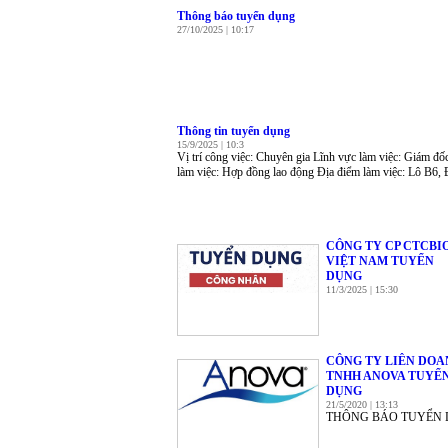
Thông báo tuyển dụng
27/10/2025 | 10:17
Thông tin tuyển dụng
15/9/2025 | 10:3
Vị trí công việc: Chuyên gia Lĩnh vực làm việc: Giám đố
làm việc: Hợp đồng lao động Địa điểm làm việc: Lô B6,
CÔNG TY CP CTCBI
VIỆT NAM TUYỂN
DỤNG
11/3/2025 | 15:30
CÔNG TY LIÊN DOA
TNHH ANOVA TUYỂ
DỤNG
21/5/2020 | 13:13
THÔNG BÁO TUYỂN