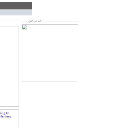
loading...
ông tin
yển dụng