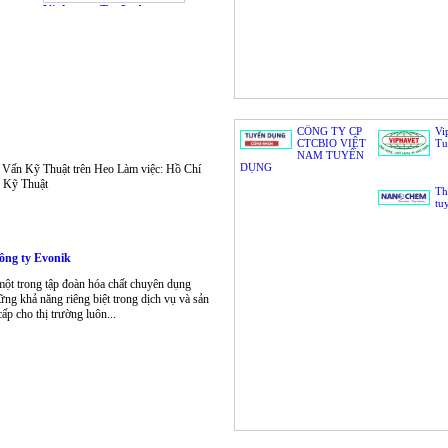
Viphavet - Tuyển dụng
5/7/2017 | 15:27
CÔNG TY CP
Vi
CTCBIO VIỆT
Tu
NAM TUYỂN
DỤNG
Vấn Kỹ Thuật trên Heo Làm việc: Hồ Chí
 Kỹ Thuật
Th
tu
ông ty Evonik
một trong tập đoàn hóa chất chuyên dụng
ững khả năng riêng biệt trong dịch vụ và sản
p cho thị trường luôn...